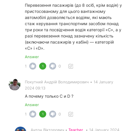
Перевезення пасажирів (до 8 осіб, крім водія) у
пристосованому для цього вантажному
автомобілі дозволяється водіям, які мають
стаж керування транспортним засобом понад
три роки та посвідчення водія категорії «C», а у
разі перевезення понад зазначену кількість
(включаючи пасажирів у кабіні) — категорій
«C» і «D».
Answer
1
0
1
Покутний Андрiй Володимирович
•
14 January
2024 09:13
А почему только С и D ?
Answer
1
0
1
Антон Вікторович •
Teacher
•
14 January 2024