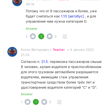
09:19
Потому что от 9 пассажиров и более, уже
будет считаться как
1.10 [автобус]
, и для
управления ним нужна категория D.
Answer
2
0
2
Антон Вікторович •
Teacher
•
4 January 2022
21:24
Согласно п.
21.5.
перевозка пассажиров свыше
8 человек, кроме водителя в приспособленном
для этого грузовом автомобиле разрешается
водителям, имеющим стаж управления
транспортным средством более трёх лет и
удостоверение водителя категорий "С" и "D".
Answer
1
0
1