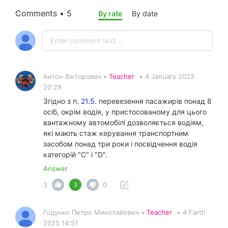
Comments • 5
By rate
By date
Антон Вікторович •
Teacher
•
4 January 2023
20:29
Згідно з п.
21.5.
перевезення пасажирів понад 8
осіб, окрім водія, у пристосованому для цього
вантажному автомобілі дозволяється водіям,
які мають стаж керування транспортним
засобом понад три роки і посвідчення водія
категорій "С" і "D".
Answer
3
0
3
Годунко Петро Миколайович •
Teacher
•
4 Farth
2025 14:51