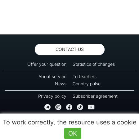
CONTACT US
Offer your question
Statistics of changes
About service
To teachers
News
Country pulse
Privacy policy
Subscriber agreement
Copyright © 2016-2026 Green-way
To work correctly, the resource uses a cookie
All rights reserved. No part of information from this page can be copied, reprinted or
used for reproduction, transmission to other devices. The last reload time 09:55
OK
(08.08.2026)