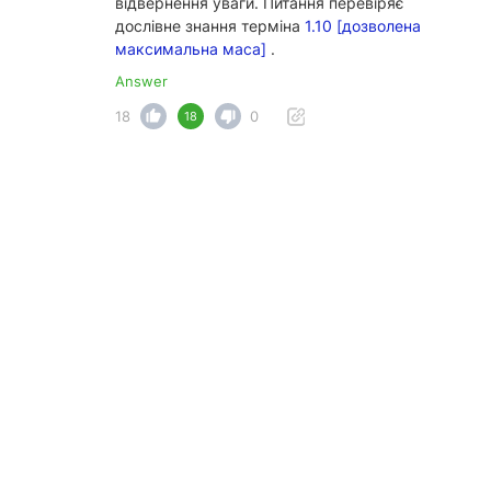
відвернення уваги. Питання перевіряє
дослівне знання терміна
1.10 [дозволена
максимальна маса]
.
Answer
18
0
18