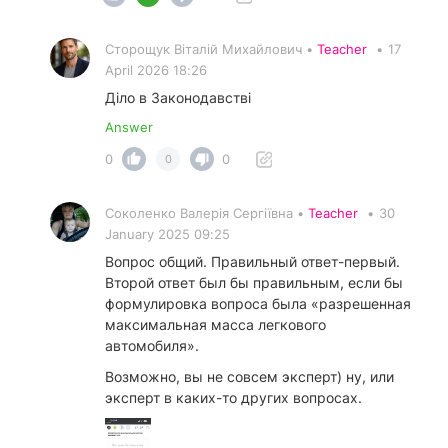
Сторощук Віталій Михайлович •
Teacher
•
17
April 2026 18:26
Діло в Законодавстві
Answer
0
0
0
Соколенко Валерія Сергіївна •
Teacher
•
30
January 2025 09:25
Вопрос общий. Правильный ответ-первый.
Второй ответ был бы правильным, если бы
формулировка вопроса была «разрешенная
максимальная масса легкового
автомобиля».
Возможно, вы не совсем эксперт) ну, или
эксперт в каких-то других вопросах.