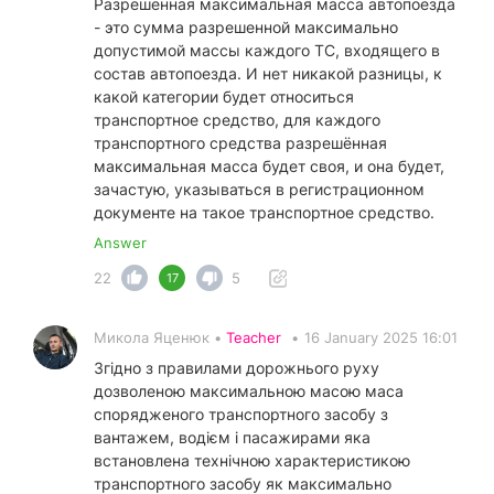
Разрешенная максимальная масса автопоезда
- это сумма разрешенной максимально
допустимой массы каждого ТС, входящего в
состав автопоезда. И нет никакой разницы, к
какой категории будет относиться
транспортное средство, для каждого
транспортного средства разрешённая
максимальная масса будет своя, и она будет,
зачастую, указываться в регистрационном
документе на такое транспортное средство.
Answer
22
5
17
Микола Яценюк •
Teacher
•
16 January 2025 16:01
Згідно з правилами дорожнього руху
дозволеною максимальною масою маса
спорядженого транспортного засобу з
вантажем, водієм і пасажирами яка
встановлена технічною характеристикою
транспортного засобу як максимально