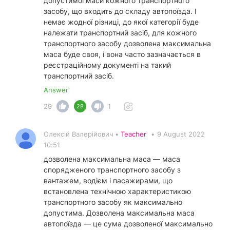
допустимої маси кожного транспортного
засобу, що входить до складу автопоїзда. І
немає жодної різниці, до якої категорії буде
належати транспортний засіб, для кожного
транспортного засобу дозволена максимальна
маса буде своя, і вона часто зазначається в
реєстраційному документі на такий
транспортний засіб.
Answer
29
1
28
Олексій Валерійович •
Teacher
•
9 August 2022
10:51
дозволена максимальна маса — маса
спорядженого транспортного засобу з
вантажем, водієм і пасажирами, що
встановлена технічною характеристикою
транспортного засобу як максимально
допустима. Дозволена максимальна маса
автопоїзда — це сума дозволеної максимально