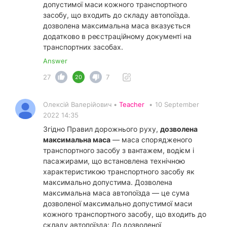
допустимої маси кожного транспортного
засобу, що входить до складу автопоїзда.
дозволена максимальна маса вказується
додатково в реєстраційному документі на
транспортних засобах.
Answer
27
7
20
Олексій Валерійович •
Teacher
•
10 September
2022 14:35
Згідно Правил дорожнього руху,
дозволена
максимальна маса
— маса спорядженого
транспортного засобу з вантажем, водієм і
пасажирами, що встановлена технічною
характеристикою транспортного засобу як
максимально допустима. Дозволена
максимальна маса автопоїзда — це сума
дозволеної максимально допустимої маси
кожного транспортного засобу, що входить до
складу автопоїзда; До дозволеної