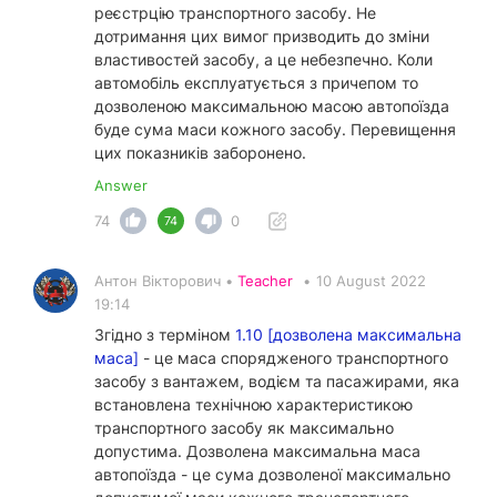
реєстрцію транспортного засобу. Не
дотримання цих вимог призводить до зміни
властивостей засобу, а це небезпечно. Коли
автомобіль експлуатується з причепом то
дозволеною максимальною масою автопоїзда
буде сума маси кожного засобу. Перевищення
цих показників заборонено.
Answer
74
0
74
Антон Вікторович •
Teacher
•
10 August 2022
19:14
Згідно з терміном
1.10 [дозволена максимальна
маса]
- це маса спорядженого транспортного
засобу з вантажем, водієм та пасажирами, яка
встановлена ​​технічною характеристикою
транспортного засобу як максимально
допустима. Дозволена максимальна маса
автопоїзда - це сума дозволеної максимально