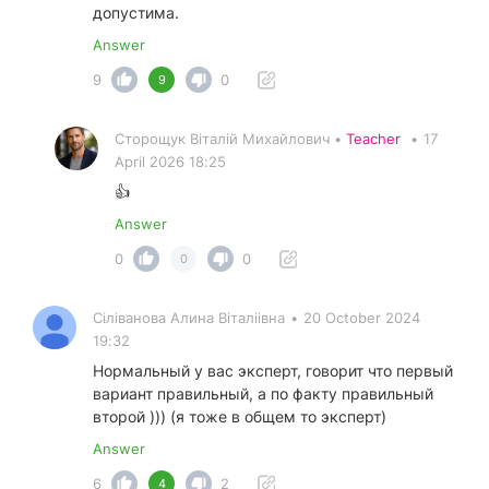
допустима.
Answer
9
0
9
Сторощук Віталій Михайлович •
Teacher
•
17
April 2026 18:25
👍
Answer
0
0
0
Сіліванова Алина Віталіівна
•
20 October 2024
19:32
Нормальный у вас эксперт, говорит что первый
вариант правильный, а по факту правильный
второй ))) (я тоже в общем то эксперт)
Answer
6
2
4