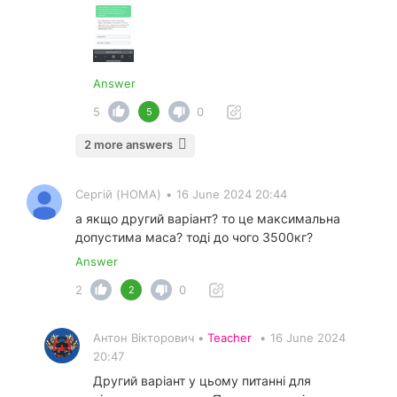
Answer
5
0
5
2 more answers
Сергій (HOMA)
•
16 June 2024 20:44
а якщо другий варіант? то це максимальна
допустима маса? тоді до чого 3500кг?
Answer
2
0
2
Антон Вікторович •
Teacher
•
16 June 2024
20:47
Другий варіант у цьому питанні для