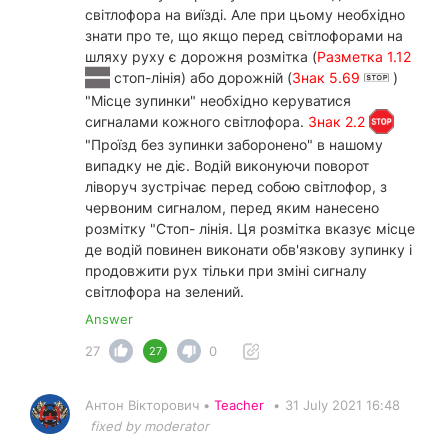
світлофора на виїзді. Але при цьому необхідно
знати про те, що якщо перед світлофорами на
шляху руху є дорожня розмітка (
Разметка 1.12
стоп-лінія) або дорожній (
Знак 5.69
)
"Місце зупинки" необхідно керуватися
сигналами кожного світлофора.
Знак 2.2
"Проїзд без зупинки заборонено" в нашому
випадку не діє. Водій виконуючи поворот
ліворуч зустрічає перед собою світлофор, з
червоним сигналом, перед яким нанесено
розмітку "Стоп- лінія. Ця розмітка вказує місце
де водій повинен виконати обв'язкову зупинку і
продовжити рух тільки при зміні сигналу
світлофора на зелений.
Answer
27
0
27
Антон Вікторович •
Teacher
•
31 July 2021 16:48
fixed by moderator