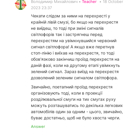
Володимир Михайлович •
Teacher
•
18 October
2023 23:37
Чекати слідом за ними на перехресті у
крайній лівій смузі, бо якщо на перехрестя
не виїдеш, то тоді при зміні сигналів
світлофорів так і застрягнеш перед
перехрестям на увімкнувшийся червоний
сигнал світлофора! А якщо вже перетнув
стоп-лінію і виїхав на перехрестя, то тоді
обов'язково закінчиш проїзд перехрестя на
даній фазі, коли на другому етапі увімкнуть
зелений сигнал. Зараз виїзд на перехрестя
дозволений зеленим сигналом світлофора.
Звичайно, поетапний проїзд перехрестя
організовують тоді, коли в проекції
розділювальної смуги на тих смугах руху
можуть розташуватись по декілька легкових
автомобілів один за одним - цього, звичайно,
буває достатньо, щоб не було хвоста черги.
Answer