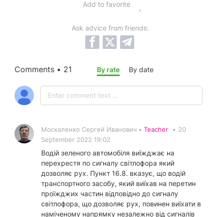
Add to favorite
Ask advice from friends:
Comments • 21
By rate
By date
Москаленко Сергей Иванович •
Teacher
•
20
September 2022 19:02
Водій зеленого автомобіля виїжджає на
перехрестя по сигналу світлофора який
дозволяє рух. Пункт 16.8. вказує, що водій
транспортного засобу, який виїхав на перетин
проїжджих частин відповідно до сигналу
світлофора, що дозволяє рух, повинен виїхати в
наміченому напрямку незалежно від сигналів