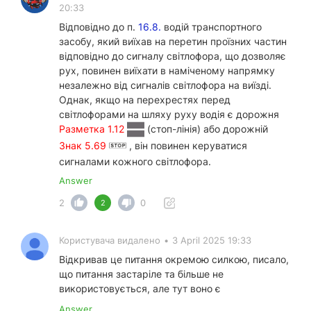
20:33
Відповідно до п.
16.8.
водій транспортного
засобу, який виїхав на перетин проїзних частин
відповідно до сигналу світлофора, що дозволяє
рух, повинен виїхати в наміченому напрямку
незалежно від сигналів світлофора на виїзді.
Однак, якщо на перехрестях перед
світлофорами на шляху руху водія є дорожня
Разметка 1.12
(стоп-лінія) або дорожній
Знак 5.69
, він повинен керуватися
сигналами кожного світлофора.
Answer
2
0
2
Користувача видалено
•
3 April 2025 19:33
Відкривав це питання окремою силкою, писало,
що питання застаріле та більше не
використовується, але тут воно є
Answer