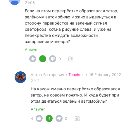
21:06
Если на этом перекрёстке образовался затор,
зелёному автомобилю можно выдвинуться в
сторону перекрёстка на зелёный сигнал
светофора, кот.на рисунке слева, и уже на
перекрёстке ожидать возможности
завершения манёвра?
Answer
1
0
1
Антон Вікторович •
Teacher
•
16 February 2022
21:11
На каком именно перекрёстке образовался
затор, не совсем понятно. И куда будет при
этом двигаться зелёный автомобиль?
Answer
4
0
4