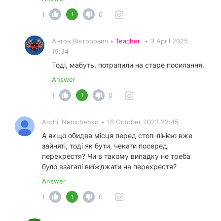
1
0
1
Антон Вікторович •
Teacher
•
3 April 2025
19:34
Тоді, мабуть, потрапили на старе посилання.
Answer
1
0
1
Andrii Nemchenko
•
18 October 2023 22:45
А якщо обидва місця перед стоп-лінією вже
зайняті, тоді як бути, чекати посеред
перехрестя? Чи в такому випадку не треба
було взагалі виїжджати на перехрестя?
Answer
1
0
1