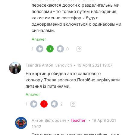
пересекаются дороги с разделительными
полосами - то только путём наблюдения,
какие именно светофоры будут
одновременно включаться с одинаковыми
сигналами.
Answer
1
0
1
Tsendra Anton Ivanovich
•
19 April 2021 19:07
На картинці обидва авто салатового
кольору.Трава зеленого.Потрібно вирішувати
питання із питаннями.
Answer
1
2
-1
Антон Вікторович •
Teacher
•
19 April 2021
19:12
Это и есть один и тот же автомобиль, но в