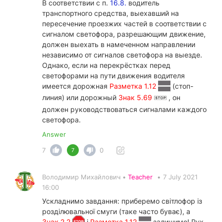
В соответствии с п.
16.8.
водитель
транспортного средства, выехавший на
пересечение проезжих частей в соответствии с
сигналом светофора, разрешающим движение,
должен выехать в намеченном направлении
независимо от сигналов светофора на выезде.
Однако, если на перекрёстках перед
светофорами на пути движения водителя
имеется дорожная
Разметка 1.12
(стоп-
линия) или дорожный
Знак 5.69
, он
должен руководствоваться сигналами каждого
светофора.
Answer
7
0
7
Володимир Михайлович •
Teacher
•
7 July 2021
16:00
Ускладнимо завдання: приберемо світлофор із
розділювальної смуги (таке часто буває), а
Знак 2.2
і
Разметка 1.12
залишимо! Рух