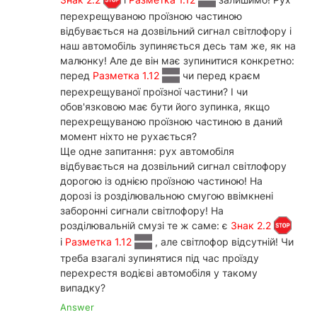
перехрещуваною проїзною частиною
відбувається на дозвільний сигнал світлофору і
наш автомобіль зупиняється десь там же, як на
малюнку! Але де він має зупинитися конкретно:
перед
Разметка 1.12
чи перед краєм
перехрещуваної проїзної частини? І чи
обов'язковою має бути його зупинка, якщо
перехрещуваною проїзною частиною в даний
момент ніхто не рухається?
Ще одне запитання: рух автомобіля
відбувається на дозвільний сигнал світлофору
дорогою із однією проїзною частиною! На
дорозі із розділювальною смугою ввімкнені
заборонні сигнали світлофору! На
розділювальній смузі те ж саме: є
Знак 2.2
і
Разметка 1.12
, але світлофор відсутній! Чи
треба взагалі зупинятися під час проїзду
перехрестя водієві автомобіля у такому
випадку?
Answer