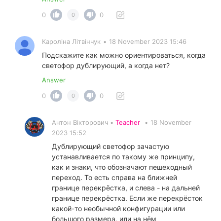
0
0
0
Кароліна Літвінчук
•
18 November 2023 15:46
Подскажите как можно ориентироваться, когда
светофор дублирующий, а когда нет?
Answer
0
0
0
Антон Вікторович •
Teacher
•
18 November
2023 15:52
Дублирующий светофор зачастую
устанавливается по такому же принципу,
как и знаки, что обозначают пешеходный
переход. То есть справа на ближней
границе перекрёстка, и слева - на дальней
границе перекрёстка. Если же перекрёсток
какой-то необычной конфигурации или
большого размера, или на нём