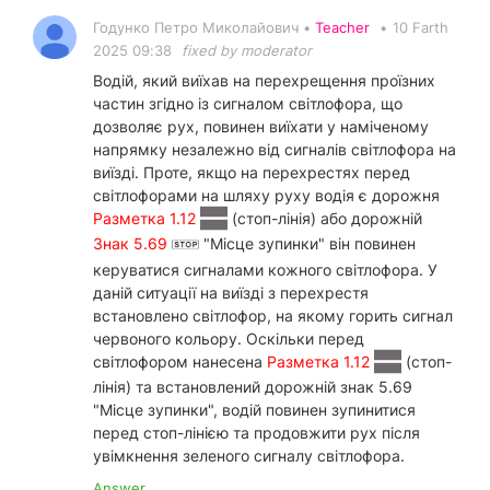
Годунко Петро Миколайович •
Teacher
•
10 Farth
2025 09:38
fixed by moderator
Водій, який виїхав на перехрещення проїзних
частин згідно із сигналом світлофора, що
дозволяє рух, повинен виїхати у наміченому
напрямку незалежно від сигналів світлофора на
виїзді. Проте, якщо на перехрестях перед
світлофорами на шляху руху водія є дорожня
Разметка 1.12
(стоп-лінія) або дорожній
Знак 5.69
"Місце зупинки" він повинен
керуватися сигналами кожного світлофора. У
даній ситуації на виїзді з перехрестя
встановлено світлофор, на якому горить сигнал
червоного кольору. Оскільки перед
світлофором нанесена
Разметка 1.12
(стоп-
лінія) та встановлений дорожній знак 5.69
"Місце зупинки", водій повинен зупинитися
перед стоп-лінією та продовжити рух після
увімкнення зеленого сигналу світлофора.
Answer