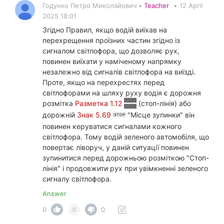
Годунко Петро Миколайович •
Teacher
•
12 April
2025 18:01
Згідно Правил, якщо водій виїхав на
перехрещення проїзних частин згідно із
сигналом світлофора, що дозволяє рух,
повинен виїхати у наміченому напрямку
незалежно від сигналів світлофора на виїзді.
Проте, якщо на перехрестях перед
світлофорами на шляху руху водія є дорожня
розмітка
Разметка 1.12
(стоп-лінія) або
дорожній
Знак 5.69
"Місце зупинки" він
повинен керуватися сигналами кожного
світлофора. Тому водій зеленого автомобіля, що
повертає ліворуч, у даній ситуації повинен
зупинитися перед дорожньою розміткою "Стоп-
лінія" і продовжити рух при увімкненні зеленого
сигналу світлофора.
Answer
0
0
0