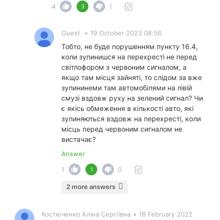
4
1
3
Guest
•
19 October 2023 08:56
Тобто, не буде порушенням пункту 16.4,
коли зупинишся на перехресті не перед
світлофором з червоним сигналом, а
якщо там місця зайняті, то слідом за вже
зупининеми там автомобілями на лівій
смузі вздовж руху на зелений сигнал? Чи
є якісь обмеження в кількості авто, які
зупиняються вздовж на перехресті, коли
місць перед червоним сигналом не
вистачає?
Answer
1
0
1
2 more answers
Костюченко Аліна Сергіївна
•
16 February 2022