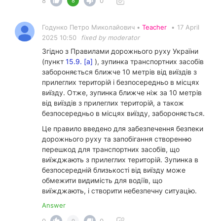
8
0
8
Годунко Петро Миколайович •
Teacher
•
17 April
2025 10:50
fixed by moderator
Згідно з Правилами дорожнього руху України
(пункт
15.9. [а]
), зупинка транспортних засобів
забороняється ближче 10 метрів від виїздів з
прилеглих територій і безпосередньо в місцях
виїзду. Отже, зупинка ближче ніж за 10 метрів
від виїздів з прилеглих територій, а також
безпосередньо в місцях виїзду, забороняється.
Це правило введено для забезпечення безпеки
дорожнього руху та запобігання створенню
перешкод для транспортних засобів, що
виїжджають з прилеглих територій. Зупинка в
безпосередній близькості від виїзду може
обмежити видимість для водіїв, що
виїжджають, і створити небезпечну ситуацію.
Answer