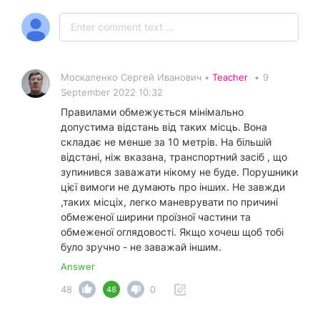
Москаленко Сергей Иванович •
Teacher
•
9
September 2022 10:32
Правилами обмежується мінімально
допустима відстань від таких місць. Вона
складає не менше за 10 метрів. На більшій
відстані, ніж вказана, транспортний засіб , що
зупинився заважати нікому не буде. Порушники
цієї вимоги не думають про інших. Не завжди
,таких місціх, легко маневрувати по причині
обмеженої ширини проїзної частини та
обмеженої оглядовості. Якщо хочеш щоб тобі
було зручно - не заважай іншим.
Answer
48
0
48