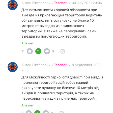
Антон Вікторович •
Teacher
•
30 July 2021 20:06
Для возможности хорошей обзорности при
выезде из прилегающей территории водитель
обязан выполнять остановку не ближе 10
метров от выездов из прилегающих
территорий, а также не перекрывать сами
выезды из прилегающих территорий.
Answer
11
0
11
Антон Вікторович •
Teacher
•
8 September 2022
20:05
Для можливості гарної оглядовості при виїзді з
прилеглої території водій зобов'язаний
виконувати зупинку не ближче 10 метрів від
виїздів із прилеглих територій, а також не
перекривати виїзди з прилеглих територій.
Answer