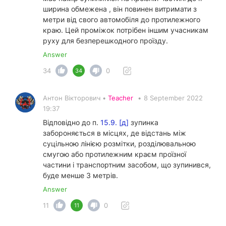
ширина обмежена , він повинен витримати з
метри від свого автомобіля до протилежного
краю. Цей проміжок потрібен іншим учасникам
руху для безперешкодного проїзду.
Answer
34
0
34
Антон Вікторович •
Teacher
•
8 September 2022
19:37
Відповідно до п.
15.9. [д]
зупинка
забороняється в місцях, де відстань між
суцільною лінією розмітки, розділювальною
смугою або протилежним краєм проїзної
частини і транспортним засобом, що зупинився,
буде менше 3 метрів.
Answer
11
0
11