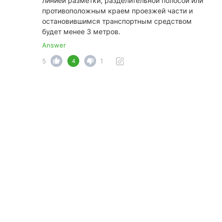
линией разметки, разделительной полосой или
противоположным краем проезжей части и
остановившимся транспортным средством
будет менее 3 метров.
Answer
5
1
4