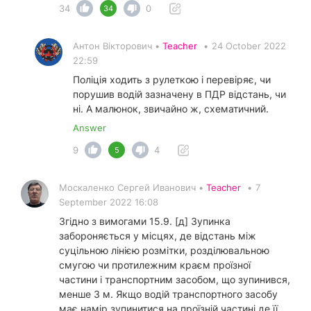
34
0
34
Антон Вікторович •
Teacher
•
24 October 2022
22:59
Поліція ходить з рулеткою і перевіряє, чи
порушив водій зазначену в ПДР відстань, чи
ні. А малюнок, звичайно ж, схематичний.
Answer
9
4
5
Москаленко Сергей Иванович •
Teacher
•
7
September 2022 16:08
Згідно з вимогами 15.9. [д] Зупинка
забороняється у місцях, де відстань між
суцільною лінією розмітки, розділювальною
смугою чи протилежним краєм проїзної
частини і транспортним засобом, що зупинився,
менше 3 м. Якщо водій транспортного засобу
має намір зупинитися на проїзній частині де її