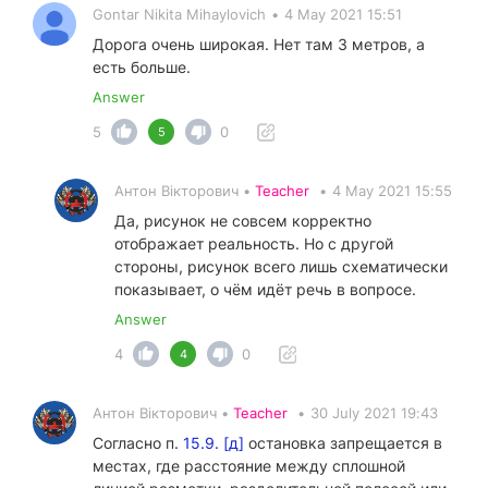
Gontar Nikita Mihaylovich
•
4 May 2021 15:51
Дорога очень широкая. Нет там 3 метров, а
есть больше.
Answer
5
0
5
Антон Вікторович •
Teacher
•
4 May 2021 15:55
Да, рисунок не совсем корректно
отображает реальность. Но с другой
стороны, рисунок всего лишь схематически
показывает, о чём идёт речь в вопросе.
Answer
4
0
4
Антон Вікторович •
Teacher
•
30 July 2021 19:43
Согласно п.
15.9. [д]
остановка запрещается в
местах, где расстояние между сплошной