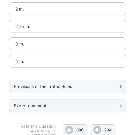
2 m.
2,75 m.
3 m.
4 m.
Provisions of the Traffic Rules
Expert comment
Rate this question
396
234
Available only for
registered users