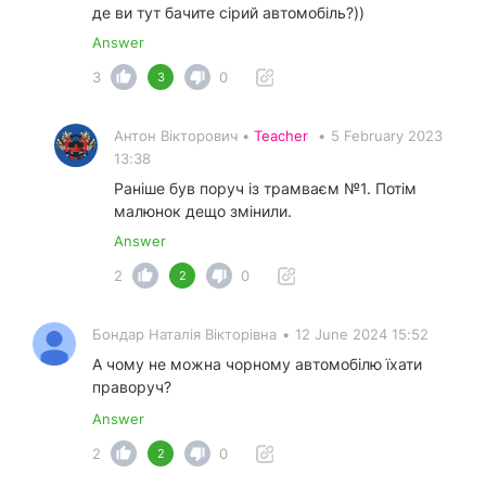
де ви тут бачите сірий автомобіль?))
Answer
3
0
3
Антон Вікторович •
Teacher
•
5 February 2023
13:38
Раніше був поруч із трамваєм №1. Потім
малюнок дещо змінили.
Answer
2
0
2
Бондар Наталія Вікторівна
•
12 June 2024 15:52
А чому не можна чорному автомобілю їхати
праворуч?
Answer
2
0
2