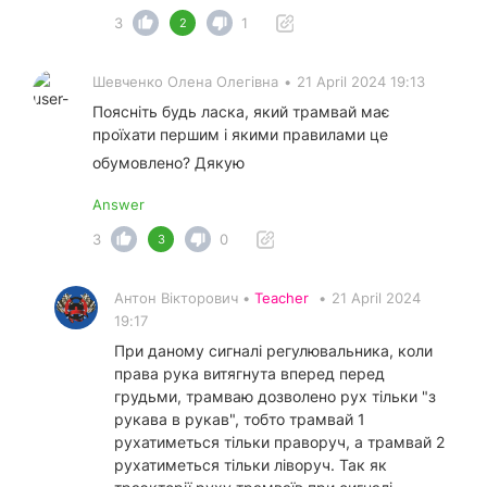
3
1
2
Шевченко Олена Олегівна
•
21 April 2024 19:13
Поясніть будь ласка, який трамвай має
проїхати першим і якими правилами це
обумовлено? Дякую
Answer
3
0
3
Антон Вікторович •
Teacher
•
21 April 2024
19:17
При даному сигналі регулювальника, коли
права рука витягнута вперед перед
грудьми, трамваю дозволено рух тільки "з
рукава в рукав", тобто трамвай 1
рухатиметься тільки праворуч, а трамвай 2
рухатиметься тільки ліворуч. Так як