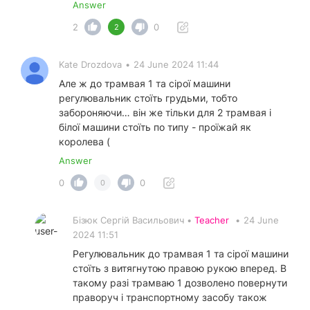
Answer
2
0
2
Kate Drozdova
•
24 June 2024 11:44
Але ж до трамвая 1 та сірої машини
регулювальник стоїть грудьми, тобто
забороняючи… він же тільки для 2 трамвая і
білої машини стоїть по типу - проїжай як
королева (
Answer
0
0
0
Бізюк Сергій Васильович •
Teacher
•
24 June
2024 11:51
Регулювальник до трамвая 1 та сірої машини
стоїть з витягнутою правою рукою вперед. В
такому разі трамваю 1 дозволено повернути
праворуч і транспортному засобу також