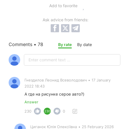
Add to favorite
Ask advice from friends:
Comments • 78
By rate
By date
Гнездилов Леонид Всеволодович
•
17 January
2022 18:43
А где на рисунке серое авто?)
Answer
230
0
230
Циганок Юлія Олексіївна
•
25 February 2026