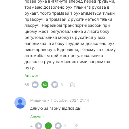
права рука витягнута вперед перед грудьми,
трамваю дозволено рух тільки "з рукава в
рукав", тобто трамвай 1 рухатиметься тільки
праворуч, а трамвай 2 рухатиметься тільки
ліворуч. Нерейкові транспортні засоби при
цьому жесті регулювальника з лівого боку
регулювальника можуть рухатися у всіх
напрямках, а з боку грудей їм дозволено рух
лише праворуч. Відповідно, і білому та сірому
автомобілям цей жест регулювальника
дозволяє рух у намічених ними напрямках
руху.
Answer
65
3
62
Мишина
•
1 October 2024 21:14
дякую за гарну відповідь!
Answer
4
2
2