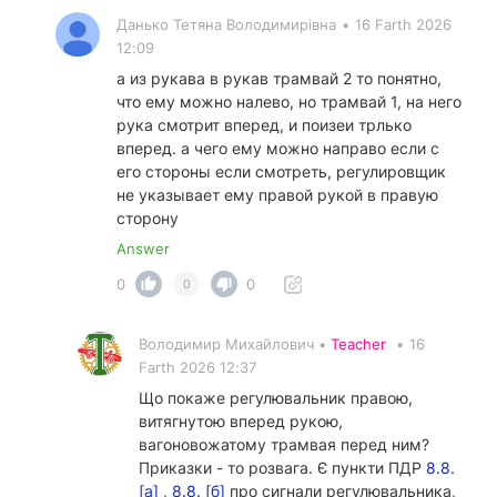
Данько Тетяна Володимирівна
•
16 Farth 2026
12:09
а из рукава в рукав трамвай 2 то понятно,
что ему можно налево, но трамвай 1, на него
рука смотрит вперед, и поизеи трлько
вперед. а чего ему можно направо если с
его стороны если смотреть, регулировщик
не указывает ему правой рукой в правую
сторону
Answer
0
0
0
Володимир Михайлович •
Teacher
•
16
Farth 2026 12:37
Що покаже регулювальник правою,
витягнутою вперед рукою,
вагоновожатому трамвая перед ним?
Приказки - то розвага. Є пункти ПДР
8.8.
[а]
,
8.8. [б]
про сигнали регулювальника,