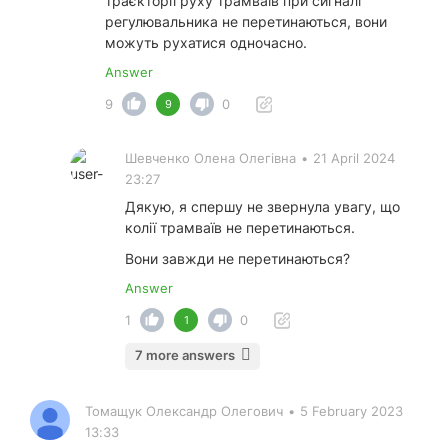
траєкторії руху трамваїв при сигналі
регулювальника не перетинаються, вони
можуть рухатися одночасно.
Answer
9
0
9
Шевченко Олена Олегівна
•
21 April 2024
23:27
Дякую, я спершу не звернула увагу, що
колії трамваїв не перетинаються.
Вони завжди не перетинаються?
Answer
1
0
1
7 more answers
Томащук Олександр Олегович
•
5 February 2023
13:33