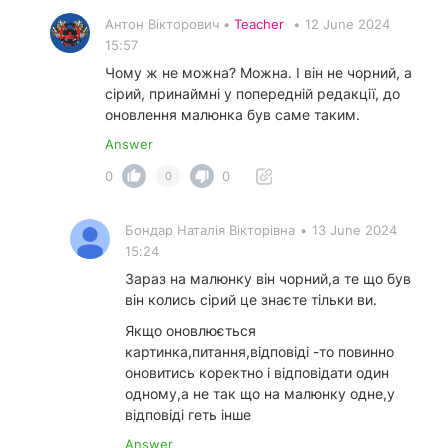
Антон Вікторович •
Teacher
•
12 June 2024
15:57
Чому ж не можна? Можна. І він не чорний, а
сірий, принаймні у попередній редакції, до
оновлення малюнка був саме таким.
Answer
0
0
0
Бондар Наталія Вікторівна
•
13 June 2024
15:24
Зараз на малюнку він чорний,а те що був
він колись сірий це знаєте тільки ви.
Якщо оновлюється
картинка,питання,відповіді -то повинно
оновитись коректно і відповідати один
одному,а не так що на малюнку одне,у
відповіді геть інше
Answer