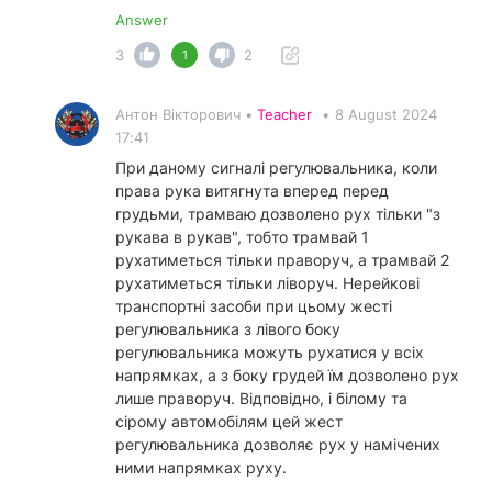
Answer
3
2
1
Антон Вікторович •
Teacher
•
8 August 2024
17:41
При даному сигналі регулювальника, коли
права рука витягнута вперед перед
грудьми, трамваю дозволено рух тільки "з
рукава в рукав", тобто трамвай 1
рухатиметься тільки праворуч, а трамвай 2
рухатиметься тільки ліворуч. Нерейкові
транспортні засоби при цьому жесті
регулювальника з лівого боку
регулювальника можуть рухатися у всіх
напрямках, а з боку грудей їм дозволено рух
лише праворуч. Відповідно, і білому та
сірому автомобілям цей жест
регулювальника дозволяє рух у намічених
ними напрямках руху.