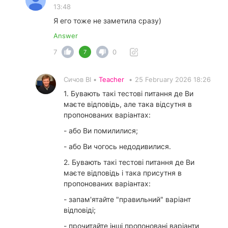
13:48
Я его тоже не заметила сразу)
Answer
7
0
7
Сичов ВІ •
Teacher
•
25 February 2026 18:26
1. Бувають такі тестові питання де Ви
маєте відповідь, але така відсутня в
пропонованих варіантах:
- або Ви помилилися;
- або Ви чогось недодивилися.
2. Бувають такі тестові питання де Ви
маєте відповідь і така присутня в
пропонованих варіантах:
- запам'ятайте "правильний" варіант
відповіді;
- прочитайте інші пропоновані варіанти