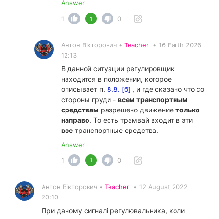
Answer
1
0
1
Антон Вікторович •
Teacher
•
16 Farth 2026
12:13
В данной ситуации регулировщик
находится в положении, которое
описывает п.
8.8. [б]
, и где сказано что со
стороны груди -
всем транспортным
средствам
разрешено движение
только
направо
. То есть трамвай входит в эти
все
транспортные средства.
Answer
1
0
1
Антон Вікторович •
Teacher
•
12 August 2022
20:10
При даному сигналі регулювальника, коли