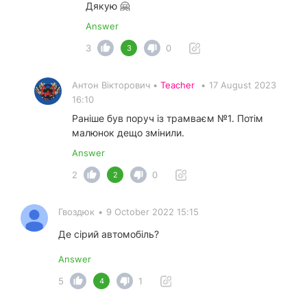
Дякую 🤗
Answer
3
0
3
Антон Вікторович •
Teacher
•
17 August 2023
16:10
Раніше був поруч із трамваєм №1. Потім
малюнок дещо змінили.
Answer
2
0
2
Гвоздюк
•
9 October 2022 15:15
Де сірий автомобіль?
Answer
5
1
4