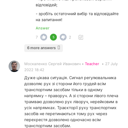
відповідей;
- зробіть остаточний вибір та відповідайте
на запитання!
Answer
7
2
5
6 more answers
Москаленко Сергей Иванович •
Teacher
•
27 July
2022 18:42
Дуже цікава ситуація. Сигнал регулювальника
дозволяє рух зі сторони його грудей всім
транспортним засобам тільки в одному
напрямку – праворуч. А зі сторони лівого плеча
трамваю дозволено рух ліворуч, нерейковим в
усіх напрямках. Траєкторії руху транспортних
засобів не перетинаються тому рух через
перехрестя дозволено одночасно всім
транспортним засобам.