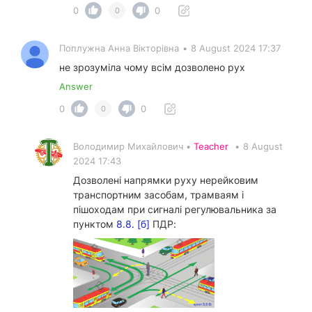
0
0
0
Поплужна Анна Вікторівна
•
8 August 2024 17:37
не зрозуміла чому всім дозволено рух
Answer
0
0
0
Володимир Михайлович •
Teacher
•
8 August
2024 17:43
Дозволені напрямки руху нерейковим
транспортним засобам, трамваям і
пішоходам при сигналі регулювальника за
пунктом
8.8. [б]
ПДР: