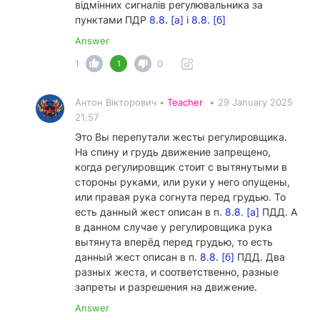
відмінних сигналів регулювальника за
пунктами ПДР
8.8. [а]
і
8.8. [б]
Answer
1
0
1
Антон Вікторович •
Teacher
•
29 January 2025
21:57
Это Вы перепутали жесты регулировщика.
На спину и грудь движение запрещено,
когда регулировщик стоит с вытянутыми в
стороны руками, или руки у него опущены,
или правая рука согнута перед грудью. То
есть данный жест описан в п.
8.8. [а]
ПДД. А
в данном случае у регулировщика рука
вытянута вперёд перед грудью, то есть
данный жест описан в п.
8.8. [б]
ПДД. Два
разных жеста, и соответственно, разные
запреты и разрешения на движение.
Answer