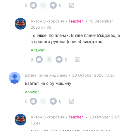
0
0
0
Антон Вікторович •
Teacher
•
19 December
2025 07:08
Точніше, по плечах. В ліве плече в'їжджає, а
з правого рукава (плеча) виїжджає.
Answer
0
0
0
Вагіна Ганна Андріївна
•
28 October 2025 10:38
Взагалі не сіру машину
Answer
0
0
0
Антон Вікторович •
Teacher
•
28 October 2025
10:41