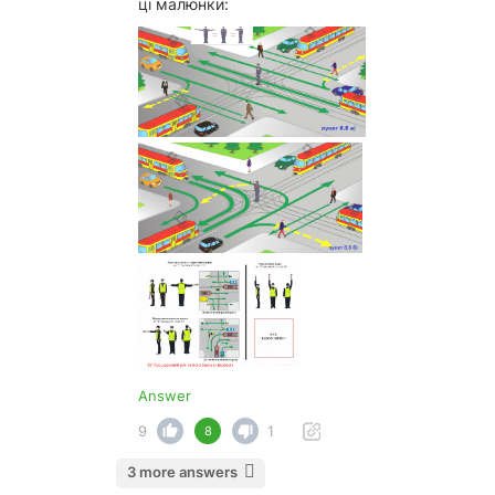
ці малюнки:
Answer
9
1
8
3 more answers