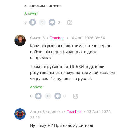
з підвозом питання
Answer
0
0
0
Сичов ВІ •
Teacher
•
14 April 2026 08:54
Коли регулювальник тримає жезл перед
собою, він перекриває рух в двох
напрямках.
Трамваї рухаються ТІЛЬКИ тоді, коли
регулювальник вказує на трамвай жезлом
чи рукою. "Із рукава - в рукав".
Answer
0
0
0
Антон Вікторович •
Teacher
•
13 April 2026
23:16
Ну чому ж? При даному сигналі