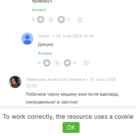
праворуч.
Answer
0
0
0
Guest
•
24 June 2024 15:16
Дякую)
Answer
0
0
0
Лабенська Анастасія Олегівна
•
15 June 2024
22:53
Побачила чорну машину вже після відповіді,
(неправильної ж звістно)
Answer
To work correctly, the resource uses a cookie
0
0
0
OK