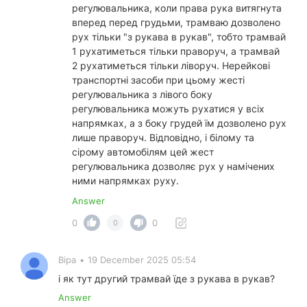
регулювальника, коли права рука витягнута
вперед перед грудьми, трамваю дозволено
рух тільки "з рукава в рукав", тобто трамвай
1 рухатиметься тільки праворуч, а трамвай
2 рухатиметься тільки ліворуч. Нерейкові
транспортні засоби при цьому жесті
регулювальника з лівого боку
регулювальника можуть рухатися у всіх
напрямках, а з боку грудей їм дозволено рух
лише праворуч. Відповідно, і білому та
сірому автомобілям цей жест
регулювальника дозволяє рух у намічених
ними напрямках руху.
Answer
0
0
0
Віра
•
19 December 2025 05:54
і як тут другий трамвай їде з рукава в рукав?
Answer