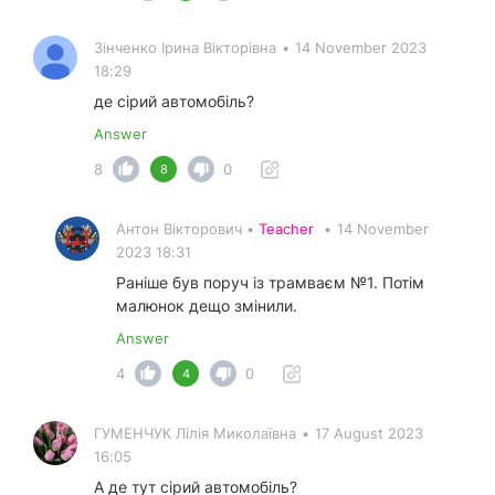
Зінченко Ірина Вікторівна
•
14 November 2023
18:29
де сірий автомобіль?
Answer
8
0
8
Антон Вікторович •
Teacher
•
14 November
2023 18:31
Раніше був поруч із трамваєм №1. Потім
малюнок дещо змінили.
Answer
4
0
4
ГУМЕНЧУК Лілія Миколаївна
•
17 August 2023
16:05
А де тут сірий автомобіль?