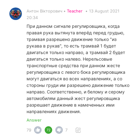
Антон Вікторович •
Teacher
•
13 August 2021
20:34
При данном сигнале регулировщика, когда
правая рука вытянута вперёд перед грудью,
трамвая разрешено движение только "из
рукава в рукав", то есть трамвай 1 будет
двигаться только направо, а трамвай 2 будет
двигаться только налево. Нерельсовые
транспортные средства при данном жесте
регулировщика с левого бока регулировщика
могут двигаться во всех направлениях, а со
стороны груди им разрешено движение только
направо. Соответственно, и белому и серому
автомобилям данный жест регулировщика
разрешает движение в намеченных ими
направлениях движения.
Answer
79
7
72