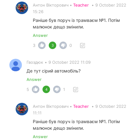
Антон Вікторович •
Teacher
•
9 October 2022
15:26
Раніше був поруч із трамваєм №1. Потім
малюнок дещо змінили.
Answer
3
0
3
Гвоздюк
•
9 October 2022 11:09
Де тут сірий автомобіль?
Answer
5
1
4
Антон Вікторович •
Teacher
•
9 October 2022
11:11
Раніше був поруч із трамваєм №1. Потім
малюнок дещо змінили.
Answer