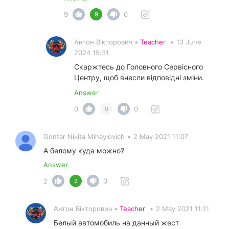
9
0
9
Антон Вікторович •
Teacher
•
13 June
2024 15:31
Скаржтесь до Головного Сервісного
Центру, щоб внесли відповідні зміни.
Answer
0
0
0
Gontar Nikita Mihaylovich
•
2 May 2021 11:07
А белому куда можно?
Answer
2
0
2
Антон Вікторович •
Teacher
•
2 May 2021 11:11
Белый автомобиль на данный жест