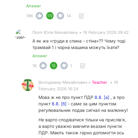
Answer
186
14
172
Попп Юлія Михайлівна
•
16 February 2026 09:42
А як же «груди в спина - стіна»?? Чому тоді
трамвай 1 і чорна машина можуть їхати?
Answer
16
1
15
Володимир Михайлович •
Teacher
•
16
February 2026 16:24
Мова ж не про пункт ПДР
8.8. [а]
, а про
пункт
8.8. [б]
- саме за цим пунктом
регулювальник подав сигнал на малюнку!
Не варто сподіватися тільки на прислів'я,
а варто уважно вивчити вказані пункти
ПДР. Мають також гарно допомогти ось