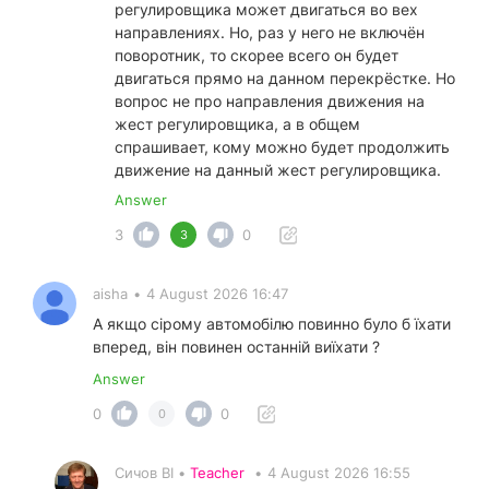
регулировщика может двигаться во вех
направлениях. Но, раз у него не включён
поворотник, то скорее всего он будет
двигаться прямо на данном перекрёстке. Но
вопрос не про направления движения на
жест регулировщика, а в общем
спрашивает, кому можно будет продолжить
движение на данный жест регулировщика.
Answer
3
0
3
aisha
•
4 August 2026 16:47
А якщо сірому автомобілю повинно було б їхати
вперед, він повинен останній виїхати ?
Answer
0
0
0
Сичов ВІ •
Teacher
•
4 August 2026 16:55