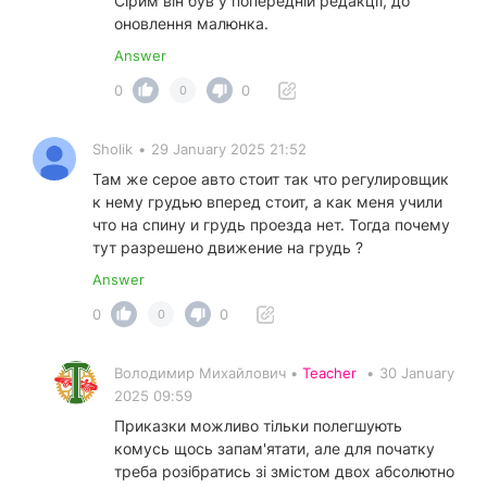
Сірим він був у попередній редакції, до
оновлення малюнка.
Answer
0
0
0
Sholik
•
29 January 2025 21:52
Там же серое авто стоит так что регулировщик
к нему грудью вперед стоит, а как меня учили
что на спину и грудь проезда нет. Тогда почему
тут разрешено движение на грудь ?
Answer
0
0
0
Володимир Михайлович •
Teacher
•
30 January
2025 09:59
Приказки можливо тільки полегшують
комусь щось запам'ятати, але для початку
треба розібратись зі змістом двох абсолютно