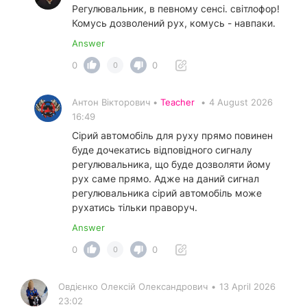
Регулювальник, в певному сенсі. світлофор!
Комусь дозволений рух, комусь - навпаки.
Answer
0
0
0
Антон Вікторович •
Teacher
•
4 August 2026
16:49
Сірий автомобіль для руху прямо повинен
буде дочекатись відповідного сигналу
регулювальника, що буде дозволяти йому
рух саме прямо. Адже на даний сигнал
регулювальника сірий автомобіль може
рухатись тільки праворуч.
Answer
0
0
0
Овдієнко Олексій Олександрович
•
13 April 2026
23:02