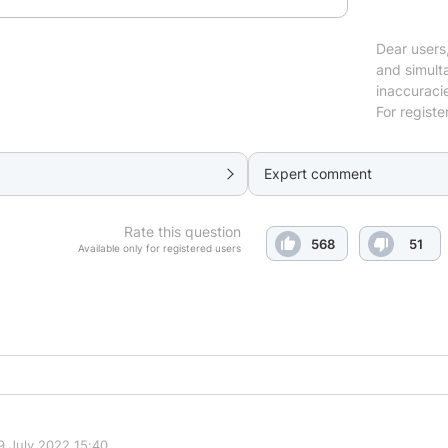
Dear users,
and simulta
inaccuraci
For registe
Expert comment
Rate this question
568
51
Available only for registered users
9 July 2022 15:40