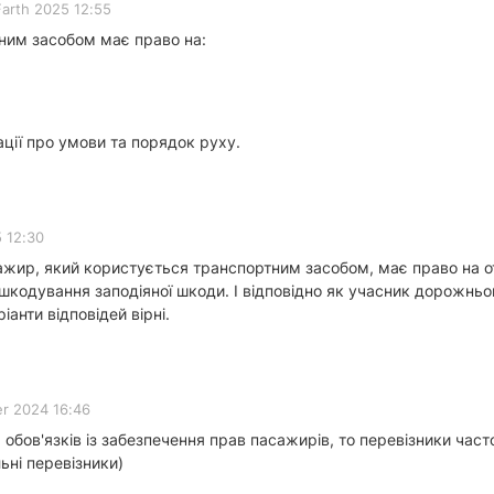
Farth 2025 12:55
ним засобом має право на:
ації про умови та порядок руху.
 12:30
жир, який користується транспортним засобом, має право на отр
шкодування заподіяної шкоди. І відповідно як учасник дорожньог
іанти відповідей вірні.
r 2024 16:46
обов'язків із забезпечення прав пасажирів, то перевізники част
льні перевізники)