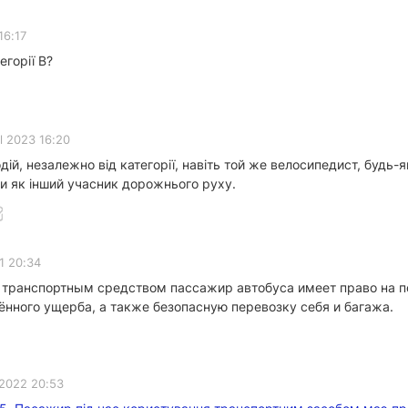
16:17
егорії В?
il 2023 16:20
ій, незалежно від категорії, навіть той же велосипедист, будь-я
зки як інший учасник дорожнього руху.
1 20:34
 транспортным средством пассажир автобуса имеет право на п
нного ущерба, а также безопасную перевозку себя и багажа.
2022 20:53