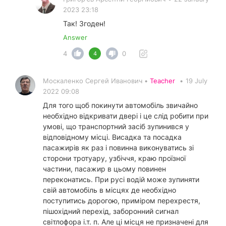
2023 23:18
Так! Згоден!
Answer
4
0
4
Москаленко Сергей Иванович •
Teacher
•
19 July
2022 09:08
Для того щоб покинути автомобіль звичайно
необхідно відкривати двері і це слід робити при
умові, що транспортний засіб зупинився у
відповідному місці. Висадка та посадка
пасажирів як раз і повинна виконуватись зі
сторони тротуару, узбіччя, краю проїзної
частини, пасажир в цьому повинен
переконатись. При русі водій може зупиняти
свій автомобіль в місцях де необхідно
поступитись дорогою, приміром перехрестя,
пішохідний перехід, заборонний сигнал
світлофора і.т. п. Але ці місця не призначені для