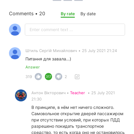
Comments • 20
By rate
By date
Штиль Сергій Михайлович
•
25 July 2021 21:24
Питання для завала...)
Answer
319
2
317
Антон Вікторович •
Teacher
•
25 July 2021
21:30
В принципе, в нём нет ничего сложного.
Самовольное открытие дверей пассажиром
при отсутствии условий, при которых ПДД
разрешено покидать транспортное
средство, то есть когда оно не остановилось