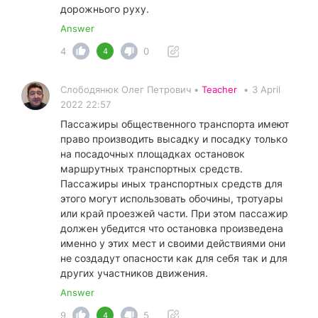
дорожнього руху.
Answer
4
0
4
Слободянюк Олег Петрович •
Teacher
•
3 April
2022 22:57
Пассажиры общественного транспорта имеют
право производить высадку и посадку только
на посадочных площадках остановок
маршрутных транспортных средств.
Пассажиры иных транспортных средств для
этого могут использовать обочины, тротуары
или край проезжей части. При этом пассажир
должен убедится что остановка произведена
именно у этих мест и своими действиями они
не создадут опасности как для себя так и для
других участников движения.
Answer
9
5
4