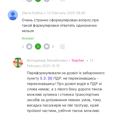
Olena Pyblna
•
13 February 2025 08:40
Очень странно сформулирован вопрос,при
такой формулировке ответить однозначно
нельзя
Answer
2
0
2
Володимир Михайлович •
Teacher
•
13
February 2025 15:15
Переформулювали на дозвіл із заборонного
пункту
5.3. [б]
ПДР: не переконавшись -
переконавшись! Про дозвіл водія в ПДР ні
слова немає, а з лівого боку дороги також
можливі зупинка і стоянка транспортних
засобів за дотримання певних умов, тому
висадка пасажирів на ліві тротуар, край
проїзної частини, узбіччя також можливі.