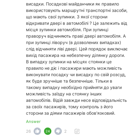
висадки. Посадкові майданчики як правило
використовують маршрутні транспортні засоби,
що мають свої зупинки. З якої сторони
відкривати двері в автомобілі ? Це залежить від
місця зупинки автомобіля. При зупинці
праворуч відчиняють праві двері автомобіля. А
при зупинці ліворуч (в дозволених випадках)
слід відчиняти ліві двері. Цей порядок виключає
вихід пасажира на небезпечну ділянку дороги.
В випадку зупинки на місцях стоянки це
правило не діє і пасажири мають можливість
виконувати посадку чи висадку по свій розсуд,
як буде зручніше та безпечніше. Тільки в
такому випадку необхідно прийняти до уваги
можливість заїзду на стоянку інших
автомобілів. Відій завжди несе відповідальність
за своїх пасажирів, тому контроль з його
сторони за діями пасажирів обов'язковий.
Answer
26
2
24