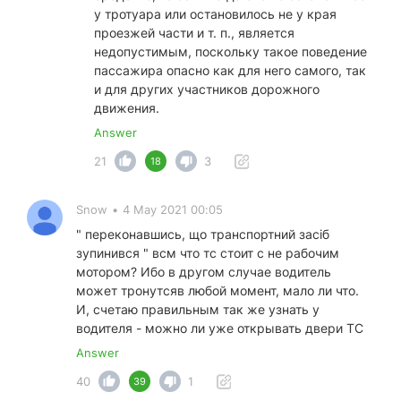
у тротуара или остановилось не у края
проезжей части и т. п., является
недопустимым, поскольку такое поведение
пассажира опасно как для него самого, так
и для других участников дорожного
движения.
Answer
21
3
18
Snow
•
4 May 2021 00:05
" переконавшись, що транспортний засіб
зупинився " всм что тс стоит с не рабочим
мотором? Ибо в другом случае водитель
может тронутсяв любой момент, мало ли что.
И, счетаю правильным так же узнать у
водителя - можно ли уже открывать двери ТС
Answer
40
1
39