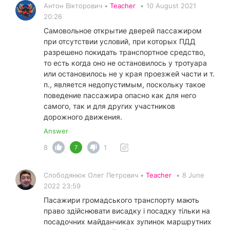
Антон Вікторович •
Teacher
•
10 August 2021
20:26
Самовольное открытие дверей пассажиром
при отсутствии условий, при которых ПДД
разрешено покидать транспортное средство,
то есть когда оно не остановилось у тротуара
или остановилось не у края проезжей части и т.
п., является недопустимым, поскольку такое
поведение пассажира опасно как для него
самого, так и для других участников
дорожного движения.
Answer
8
1
7
Слободянюк Олег Петрович •
Teacher
•
8 June
2022 23:59
Пасажири громадського транспорту мають
право здійснювати висадку і посадку тільки на
посадочних майданчиках зупинок маршрутних