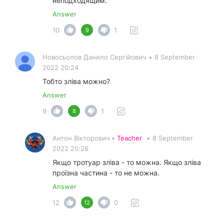
неподходящим.
Answer
10
1
9
Новосьолов Данило Сергійович
•
8 September
2022 20:24
Тобто зліва можно?
Answer
9
1
8
Антон Вікторович •
Teacher
•
8 September
2022 20:26
Якщо тротуар зліва - то можна. Якщо зліва
проїзна частина - то не можна.
Answer
12
0
12