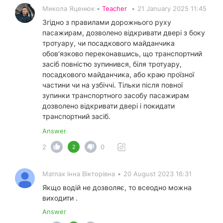
Микола Яценюк •
Teacher
•
21 January 2025 11:45
Згідно з правилами дорожнього руху
пасажирам, дозволено відкривати двері з боку
тротуару, чи посадкового майданчика
обов'язково переконавшись, що транспортний
засіб повністю зупинився, біля тротуару,
посадкового майданчика, або краю проїзної
частини чи на узбіччі. Тільки після повної
зупинки транспортного засобу пасажирам
дозволено відкривати двері і покидати
транспортний засіб.
Answer
2
0
2
Матлах Інна Вікторівна
•
20 August 2023 16:31
Якщо водій не дозволяє, то всеодно можна
виходити .
Answer