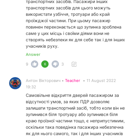
транспортних засобів. Пасажири інших
транспортних засобів для цього можуть
використати узбіччя, тротуари або край
проїжджої частини. При цьому пасажир
повинен переконається що зупинка зроблена
саме у цих місць і своїми діями вони не
створять небезпеки як для себе так і для інших
учасників руху.
Answer
9
3
6
Антон Вікторович •
Teacher
•
11 August 2022
19:32
Самовільне відкриття дверей пасажиром за
відсутності умов, за яких ПДР дозволяє
залишати транспортний засіб, тобто коли він не
зупинився біля тротуару або зупинився біля
краю проїзної частини тощо, є неприпустимим,
оскільки така поведінка пасажира небезпечна
як для нього самого, так і для інших учасників