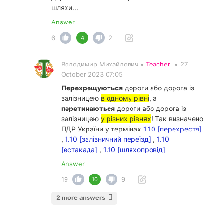
шляхи...
Answer
6
2
4
Володимир Михайлович •
Teacher
•
27
October 2023 07:05
Перехрещуються
дороги або дорога із
залізницею
в одному рівні
, а
перетинаються
дороги або дорога із
залізницею
у різних рівнях
! Так визначено
ПДР України у термінах
1.10 [перехрестя]
,
1.10 [залізничний переїзд]
,
1.10
[естакада]
,
1.10 [шляхопровід]
Answer
19
9
10
2 more answers