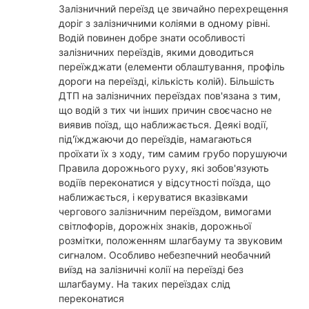
Залізничний переїзд це звичайно перехрещення
доріг з залізничними коліями в одному рівні.
Водій повинен добре знати особливості
залізничних переїздів, якими доводиться
переїжджати (елементи облаштування, профіль
дороги на переїзді, кількість колій). Більшість
ДТП на залізничних переїздах пов'язана з тим,
що водій з тих чи інших причин своєчасно не
виявив поїзд, що наближається. Деякі водії,
під'їжджаючи до переїздів, намагаються
проїхати їх з ходу, тим самим грубо порушуючи
Правила дорожнього руху, які зобов'язують
водіїв переконатися у відсутності поїзда, що
наближається, і керуватися вказівками
чергового залізничним переїздом, вимогами
світлофорів, дорожніх знаків, дорожньої
розмітки, положенням шлагбауму та звуковим
сигналом. Особливо небезпечний необачний
виїзд на залізничні колії на переїзді без
шлагбауму. На таких переїздах слід
переконатися