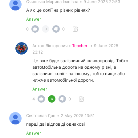
Очинська Марина Іванівна
•
9 June 2025 22:53
А як це колії на різних рівнях?
Answer
0
0
0
Антон Вікторович •
Teacher
•
9 June 2025
23:12
Це вже буде залізничний шляхопровід. Тобто
автомобільна дорога на одному рівні, а
залізничні колії - на іншому, тобто вище або
нижче автомобільної дороги.
Answer
4
0
4
Святослав Дан
•
2 May 2025 13:51
перші дві відповіді однакові
Answer