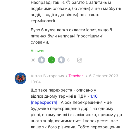
Насправді так і є 😔 багато є запитань із
подібними словами, бо люди( а це і майбутні
водії, і водії з досвідом) не знають
термінології.
Було б дуже легко скласти іспит, якщо б
питання були написані "простішими"
словами.
Answer
38
6
32
Антон Вікторович •
Teacher
•
6 October 2023
10:04
Що таке перехрестя - описано у
відповідному терміні в ПДР -
1.10
[перехрестя]
. А ось перехрещення - це
будь-яке перехрещення доріг на одному
рівні, в тому числі і з залізницею, причому до
нього ж відноситиметься і перехрестя, але
лише як його різновид. Тобто перехрещення