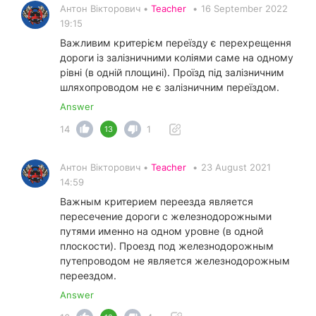
Антон Вікторович •
Teacher
•
16 September 2022
19:15
Важливим критерієм переїзду є перехрещення
дороги із залізничними коліями саме на одному
рівні (в одній площині). Проїзд під залізничним
шляхопроводом не є залізничним переїздом.
Answer
14
1
13
Антон Вікторович •
Teacher
•
23 August 2021
14:59
Важным критерием переезда является
пересечение дороги с железнодорожными
путями именно на одном уровне (в одной
плоскости). Проезд под железнодорожным
путепроводом не является железнодорожным
переездом.
Answer