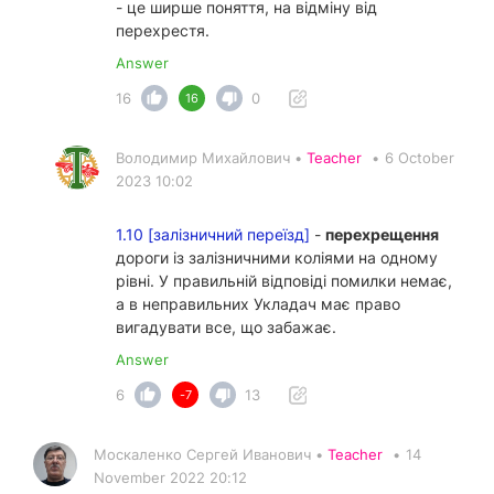
- це ширше поняття, на відміну від
перехрестя.
Answer
16
0
16
Володимир Михайлович •
Teacher
•
6 October
2023 10:02
1.10 [залізничний переїзд]
-
перехрещення
дороги із залізничними коліями на одному
рівні. У правильній відповіді помилки немає,
а в неправильних Укладач має право
вигадувати все, що забажає.
Answer
6
13
-7
Москаленко Сергей Иванович •
Teacher
•
14
November 2022 20:12