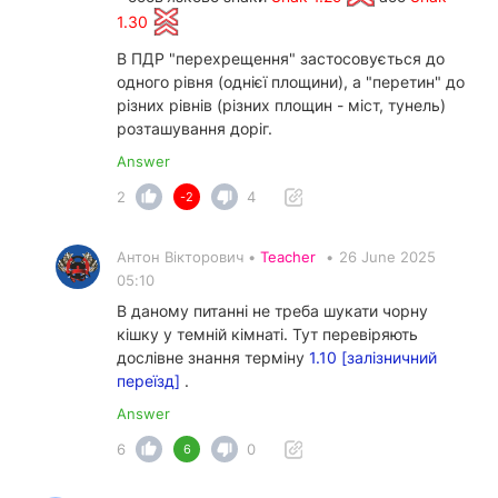
1.30
В ПДР "перехрещення" застосовується до
одного рівня (однієї площини), а "перетин" до
різних рівнів (різних площин - міст, тунель)
розташування доріг.
Answer
2
4
-2
Антон Вікторович •
Teacher
•
26 June 2025
05:10
В даному питанні не треба шукати чорну
кішку у темній кімнаті. Тут перевіряють
дослівне знання терміну
1.10 [залізничний
переїзд]
.
Answer
6
0
6