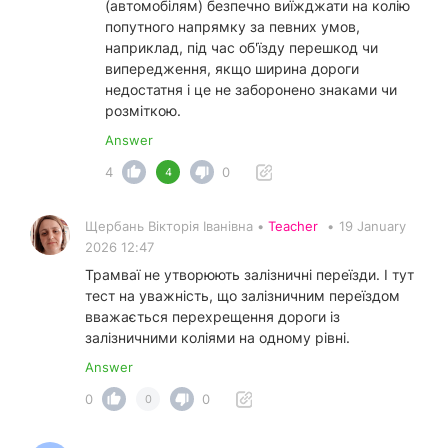
(автомобілям) безпечно виїжджати на колію
попутного напрямку за певних умов,
наприклад, під час об'їзду перешкод чи
випередження, якщо ширина дороги
недостатня і це не заборонено знаками чи
розміткою.
Answer
4
0
4
Щербань Вікторія Іванівна •
Teacher
•
19 January
2026 12:47
Трамваї не утворюють залізничні переїзди. І тут
тест на уважність, що залізничним переїздом
вважається перехрещення дороги із
залізничними коліями на одному рівні.
Answer
0
0
0