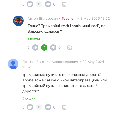
0
0
0
Антон Вікторович •
Teacher
•
2 May 2025 13:52
Точно? Трамвайні колії і залізничні колії, по
Вашому, однакові?
Answer
5
0
5
Петраш Евгений Александрович
•
22 May 2024
11:07
трамвайные пути это не железная дорога?
вроде тоже самое с иной интерпретацией или
трамвайный путь не считается железной
дорогой?
Answer
0
0
0