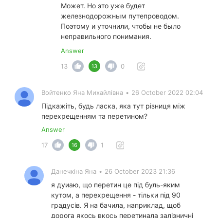
Может. Но это уже будет
железнодорожным путепроводом.
Поэтому и уточнили, чтобы не было
неправильного понимания.
Answer
13
0
13
Войтенко Яна Михайлівна
•
26 October 2022 02:04
Підкажіть, будь ласка, яка тут різниця між
перехрещенням та перетином?
Answer
17
1
16
Данечкіна Яна
•
26 October 2023 21:36
я дуиаю, що перетин це під буль-яким
кутом, а перехрещення - тільки під 90
градусів. Я на бачила, наприклад, щоб
дорога якось вкось перетинала залізничні