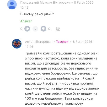
Пісковський Максим Вікторович
•
8 Farth 2026
12:42
В якому сенсі рівні ?
Answer
0
0
0
Антон Вікторович •
Teacher
•
8 Farth 2026
12:46
Трамвайні колії розташовані на одному рівні
з проїзною частиною, коли вони укладені на
висоті, що відповідає рівню дорожнього
покриття для автомобілів, без піднесення чи
відокремлення бордюрами. Це означає, що
рейки колії лежать приблизно на тій самій
висоті, що й асфальт чи бруківка проїзної
частини вулиці, на відміну від відокремлених
колій, де рівень рейки може бути вищим на
100 мм над бордюром. Така конструкція
дозволяє нерейковому транспорту