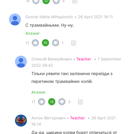
16
4
12
Gontar Nikita Mihaylovich
•
26 April 2021 16:11
С трамвайными. Ну-ну.
Answer
11
1
10
Олексій Валерійович •
Teacher
•
7 September
2022 09:42
Тільки уявити такі залізничні переїзди з
перетином трамвайних колій.
Answer
17
3
14
Антон Вікторович •
Teacher
•
26 April 2021
16:14
Да-да, ширина колеи будет отличаться от