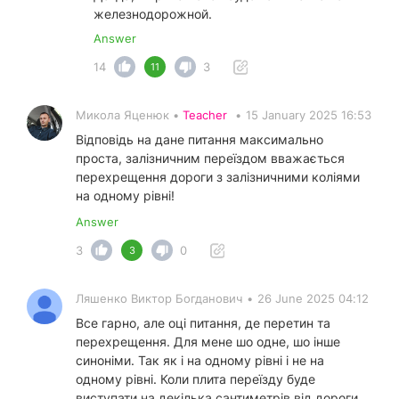
железнодорожной.
Answer
14
3
11
Микола Яценюк •
Teacher
•
15 January 2025 16:53
Відповідь на дане питання максимально
проста, залізничним переїздом вважається
перехрещення дороги з залізничними коліями
на одному рівні!
Answer
3
0
3
Ляшенко Виктор Богданович
•
26 June 2025 04:12
Все гарно, але оці питання, де перетин та
перехрещення. Для мене шо одне, шо інше
синоніми. Так як і на одному рівні і не на
одному рівні. Коли плита переїзду буде
виступати на декілька сантиметрів від дороги,