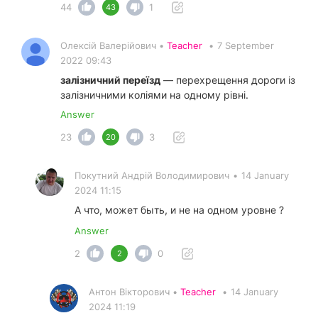
44
1
43
Олексій Валерійович •
Teacher
•
7 September
2022 09:43
залізничний переїзд
— перехрещення дороги із
залізничними коліями на одному рівні.
Answer
23
3
20
Покутний Андрiй Володимирович
•
14 January
2024 11:15
А что, может быть, и не на одном уровне ?
Answer
2
0
2
Антон Вікторович •
Teacher
•
14 January
2024 11:19