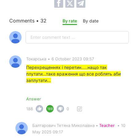
Comments • 32
By rate
By date
Токарська
•
6 October 2023 09:57
Перехрещеннях і перетин.....нащо так
плутати...таке враження що все роблять аби
заплутати...
Answer
188
0
188
Балтарович Тетяна Миколаївна •
Teacher
•
10
May 2025 09:17