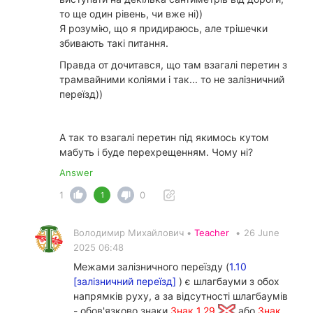
то ще один рівень, чи вже ні))
Я розумію, що я придираюсь, але трішечки
збивають такі питання.
Правда от дочитався, що там взагалі перетин з
трамвайними коліями і так... то не залізничний
переїзд))
А так то взагалі перетин під якимось кутом
мабуть і буде перехрещенням. Чому ні?
Answer
1
0
1
Володимир Михайлович •
Teacher
•
26 June
2025 06:48
Межами залізничного переїзду (
1.10
[залізничний переїзд]
) є шлагбауми з обох
напрямків руху, а за відсутності шлагбаумів
- обов'язково знаки
Знак 1.29
або
Знак