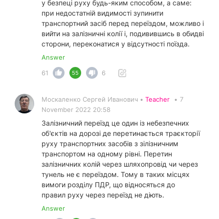
у безпеці руху будь-яким способом, а саме:
при недостатній видимості зупинити
транспортний засіб перед переїздом, можливо і
вийти на залізничні колії і, подивившись в обидві
сторони, переконатися у відсутності поїзда.
Answer
61
6
55
Москаленко Сергей Иванович •
Teacher
•
7
November 2022 20:58
Залізничний переїзд це один із небезпечних
об'єктів на дорозі де перетинається траєкторії
руху транспортних засобів з зілізничним
транспортом на одному рівні. Перетин
залізничних колій через шляхопровід чи через
тунель не є переїздом. Тому в таких місцях
вимоги розділу ПДР, що відносяться до
правил руху через переїзд не діють.
Answer