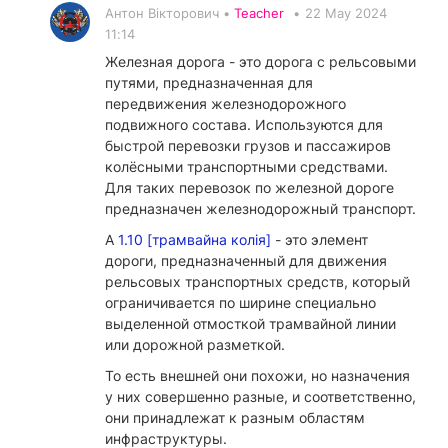
Антон Вікторович •
Teacher
•
22 May 2024
11:14
Железная дорога - это дорога с рельсовыми
путями, предназначенная для
передвижения железнодорожного
подвижного состава. Используются для
быстрой перевозки грузов и пассажиров
колёсными транспортными средствами.
Для таких перевозок по железной дороге
предназначен железнодорожный транспорт.
А
1.10 [трамвайна колія]
- это элемент
дороги, предназначенный для движения
рельсовых транспортных средств, который
ограничивается по ширине специально
выделенной отмосткой трамвайной линии
или дорожной разметкой.
То есть внешней они похожи, но назначения
у них совершенно разные, и соответственно,
они принадлежат к разным областям
инфраструктуры.