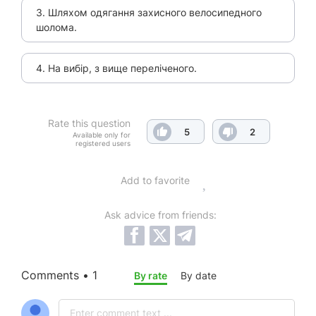
3. Шляхом одягання захисного велосипедного
шолома.
4. На вибір, з вище переліченого.
Rate this question
5
2
Available only for
registered users
Add to favorite
Ask advice from friends:
Comments • 1
By rate
By date