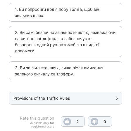
1. Ви попросити водія поруч зліва, щоб він
звільнив шлях.
2. Ви самі безпечно звільняєте шлях, незважаючи
на сигнал світлофора та забезпечуєте
безперешкодний рух автомобілю швидкої
допомоги.
3. Ви звільняєте шлях, лише після вмикання
зеленого сигналу світлофору.
Provisions of the Traffic Rules
Rate this question
2
0
Available only for
registered users