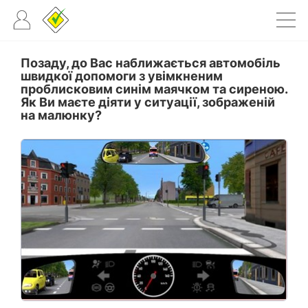
Позаду, до Вас наближається автомобіль
швидкої допомоги з увімкненим
проблисковим синім маячком та сиреною.
Як Ви маєте діяти у ситуації, зображеній
на малюнку?