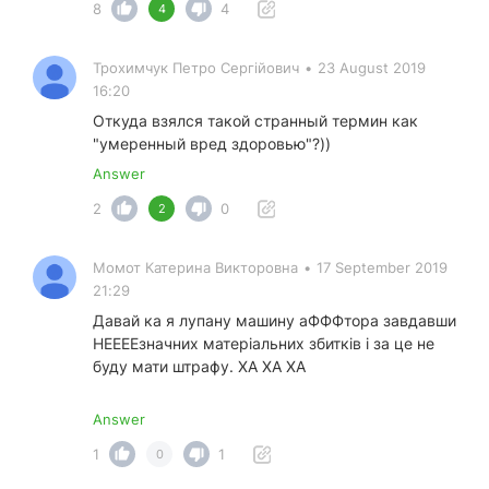
8
4
4
Трохимчук Петро Сергійович
•
23 August 2019
16:20
Откуда взялся такой странный термин как
"умеренный вред здоровью"?))
Answer
2
0
2
Момот Катерина Викторовна
•
17 September 2019
21:29
Давай ка я лупану машину аФФФтора завдавши
НЕЕЕЕзначних матеріальних збитків і за це не
буду мати штрафу. ХА ХА ХА
Answer
1
1
0