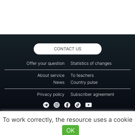
CONTACT US
Offer your question
Statistics of changes
About service
To teachers
News
Country pulse
Privacy policy
Subscriber agreement
Copyright © 2016-2026 Green-way
To work correctly, the resource uses a cookie
All rights reserved. No part of information from this page can be copied, reprinted or
used for reproduction, transmission to other devices. The last reload time 09:55
OK
(08.08.2026)