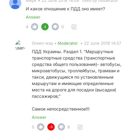
Мерк
•
22 June 2018 14:09
fixed by moderator
И какое отношение к ПДД оно имеет?
Answer
4
0
4
Green-way •
Moderator
•
22 June 2018 14:57
ПДД Украины. Раздел 1. "Маршрутные
транспортные средства (транспортные
средства общего пользования)- автобусы,
микроавтобусы, троллейбусы, трамваи и
такси, движущиеся по установленным
маршрутам и имеющие определенные
места на дороге для посадки (высадки)
пассажиров;"
Самое непосредственное!!!
Answer
0
8
-8