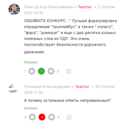
Пляхтур Ігор Миколайович •
Teacher
•
2 October
2021 15:30
ОБЪЯВИТЕ КОНКУРС : " Лучшая формулировка
определения "троллейбус" а также " колесо",
"фара", "домкрат" и еще с два десятка разных
полезных слов из ПДР. Это очень
поспособствует безопасности дорожного
движения.
Answer
1
0
1
Геннадий Александрович •
Teacher
•
28 October
2019 11:36
А почему остальные ответы неправильные?
Answer
3
4
-1