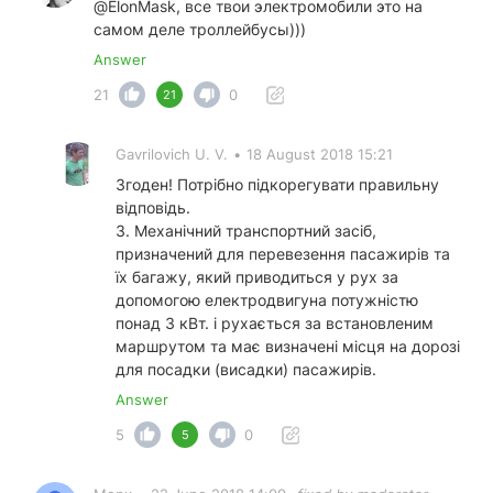
@ElonMask, все твои электромобили это на
самом деле троллейбусы)))
Answer
21
0
21
Gavrilovich U. V.
•
18 August 2018 15:21
Згоден! Потрібно підкорегувати правильну
відповідь.
3. Механічний транспортний засіб,
призначений для перевезення пасажирів та
їх багажу, який приводиться у рух за
допомогою електродвигуна потужністю
понад 3 кВт. і рухається за встановленим
маршрутом та має визначені місця на дорозі
для посадки (висадки) пасажирів.
Answer
5
0
5