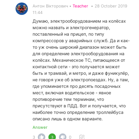
Антон Вікторович •
Teacher
•
28 October 2019
11:44
Думаю, электрооборудованием на колёсах
можно назвать и электрогенератор,
поставленный на прицеп, по типу
компрессоров у аварийных служб. Да и как-
то уж очень широкий диапазон может быть
для определение электрооборудования на
колёсах. Механическое ТС, питающееся от
контактной сети - это получается может
быть и трамвай, и метро, и даже фуникулёр,
не говоря уже об электропоездах. Ну, а там,
где упоминается про десять посадочных
мест, включая водительское - явное
противоречие тем терминам, что
присутствуют в ПДД. Вот и получается, что
наиболее точно определение троллейбуса
описано лишь в одном варианте.
Answer
3
0
3