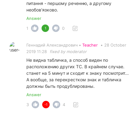
питання - першому реченню, а другому
необов'язково.
Answer
1
0
1
Геннадий Александрович •
Teacher
•
28 October
2019 11:28
fixed by moderator
Не видна табличка, а способ виден по
расположению других ТС. В крайнем случае.
станет на 5 минут и сходит к знаку посмотрит...
А вообще, за перекрестком знак и табличка
должны быть продублированы.
Answer
3
4
-1