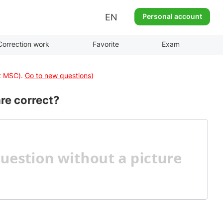
EN
Personal account
Correction work
Favorite
Exam
at MSC).
Go to new questions
)
are correct?