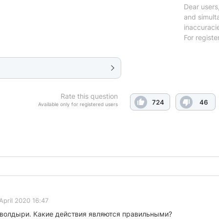
Dear users,
and simulta
inaccuraci
For registe
Rate this question
724
46
Available only for registered users
April 2020 16:47
 волдыри. Какие действия являются правильными?