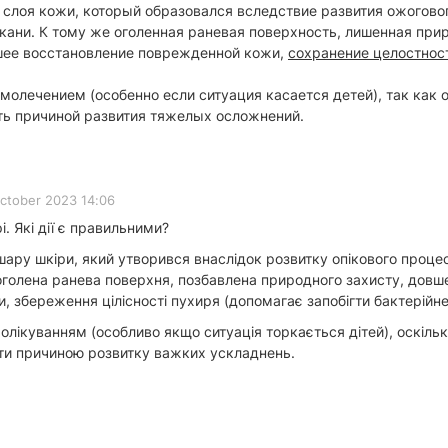
 слоя кожи, который образовался вследствие развития ожогово
ани. К тому же оголенная раневая поверхность, лишенная при
шее восстановление поврежденной кожи,
сохранение целостнос
амолечением (особенно если ситуация касается детей), так как
ть причиной развития тяжелых осложнений.
ctober 2023 14:06
і. Які дії є правильними?
 шару шкіри, який утворився внаслідок розвитку опікового проц
 оголена ранева поверхня, позбавлена природного захисту, довш
, збереження цілісності пухиря (допомагає запобігти бактерійн
олікуванням (особливо якщо ситуація торкається дітей), оскільк
ати причиною розвитку важких ускладнень.