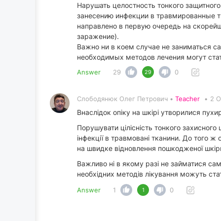
Нарушать целостность тонкого защитного
занесению инфекции в травмированные тк
направлено в первую очередь на скорей
заражение).
Важно ни в коем случае не заниматься с
необходимых методов лечения могут ста
Answer
29
0
29
Слободянюк Олег Петрович •
Teacher
•
2 O
Внаслідок опіку на шкірі утворилися пухир
Порушувати цілісність тонкого захисного
інфекції в травмовані тканини. До того ж
на швидке відновлення пошкодженої шкіри
Важливо ні в якому разі не займатися сам
необхідних методів лікування можуть ст
Answer
1
0
1