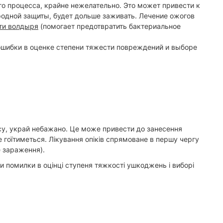
го процесса, крайне нежелательно. Это может привести к
родной защиты, будет дольше заживать. Лечение ожогов
ти волдыря
(помогает предотвратить бактериальное
 ошибки в оценке степени тяжести повреждений и выборе
есу, украй небажано. Це може привести до занесення
е гоїтиметься. Лікування опіків спрямоване в першу чергу
е зараження).
и помилки в оцінці ступеня тяжкості ушкоджень і виборі