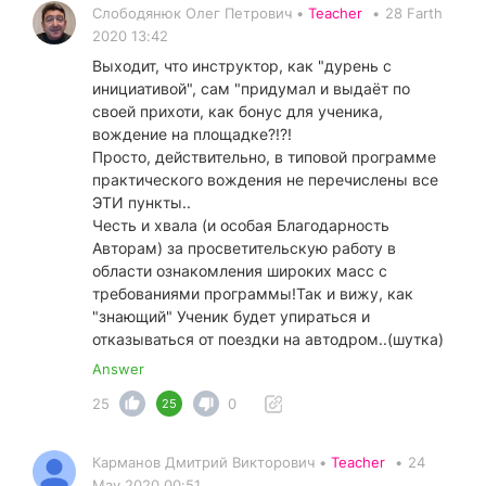
Слободянюк Олег Петрович •
Teacher
•
28 Farth
2020 13:42
Выходит, что инструктор, как "дурень с
инициативой", сам "придумал и выдаёт по
своей прихоти, как бонус для ученика,
вождение на площадке?!?!
Просто, действительно, в типовой программе
практического вождения не перечислены все
ЭТИ пункты..
Честь и хвала (и особая Благодарность
Авторам) за просветительскую работу в
области ознакомления широких масс с
требованиями программы!Так и вижу, как
"знающий" Ученик будет упираться и
отказываться от поездки на автодром..(шутка)
Answer
25
0
25
Карманов Дмитрий Викторович •
Teacher
•
24
May 2020 00:51