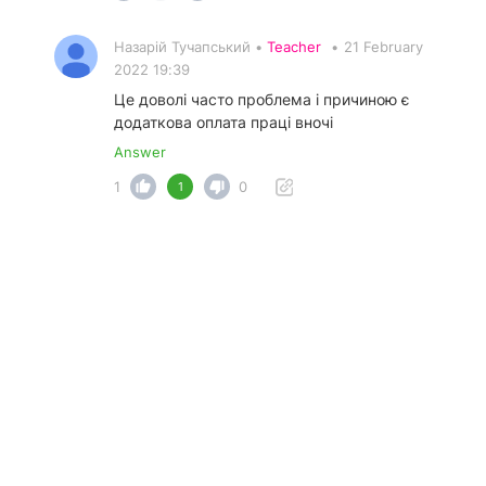
Назарій Тучапський •
Teacher
•
21 February
2022 19:39
Це доволі часто проблема і причиною є
додаткова оплата праці вночі
Answer
1
0
1