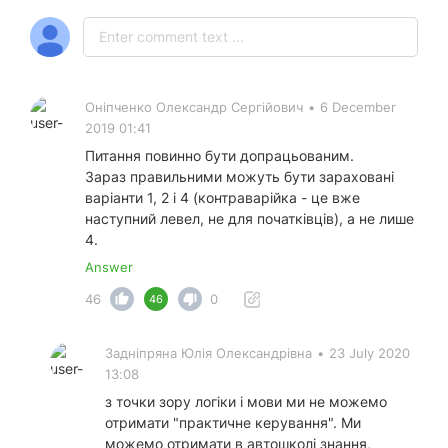
Оніпченко Олександр Сергійович
•
6 December
2019 01:41
Питання повинно бути допрацьованим.
Зараз правильними можуть бути зараховані
варіанти 1, 2 і 4 (контраварійка - це вже
наступний левел, не для початківців), а не лише
4.
Answer
46
0
46
Задніпряна Юлія Олександрівна
•
23 July 2020
13:08
з точки зору логіки і мови ми не можемо
отримати "практичне керування". Ми
можемо отримати в автошколі знання,