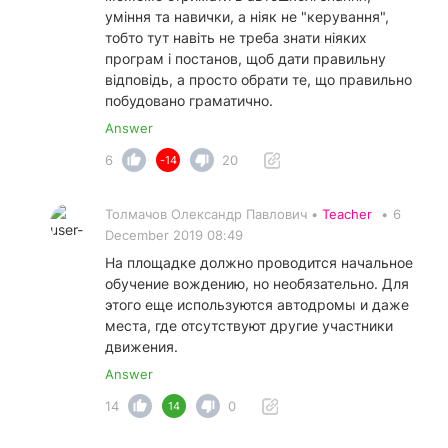
уміння та навички, а ніяк не "керування",
тобто тут навіть не треба знати ніяких
програм і постанов, щоб дати правильну
відповідь, а просто обрати те, що правильно
побудовано граматично.
Answer
6
20
-14
Толмачов Олександр Павлович •
Teacher
•
6
December 2019 08:49
На площадке должно проводится начальное
обучение вождению, но необязательно. Для
этого еще используются автодромы и даже
места, где отсутствуют другие участники
движения.
Answer
14
0
14