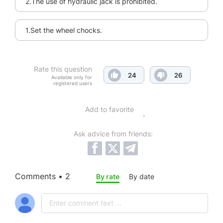
2.The use of hydraulic jack is prohibited.
1.Set the wheel chocks.
Rate this question
24
26
Available only for
registered users
Add to favorite
Ask advice from friends:
Comments • 2
By rate
By date