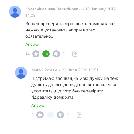
Колесніков Іван Валерійович
•
10 January 2019
14:03
Значит проверять справность домкрата не
нужно, а установить упоры колес
обязательно...
Answer
14
0
14
Макух Роман
•
23 June 2019 13:51
Підтримаю вас Іван,на мою думку це теж
дурість даної відповіді про встановлення
упор тому ,що потрібно перевірити
гідравліку домкрата
Answer
0
0
0