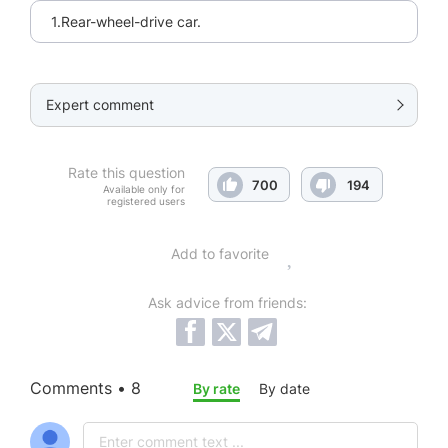
1.Rear-wheel-drive car.
Expert comment
Rate this question
700
194
Available only for
registered users
Add to favorite
Ask advice from friends:
Comments • 8
By rate
By date