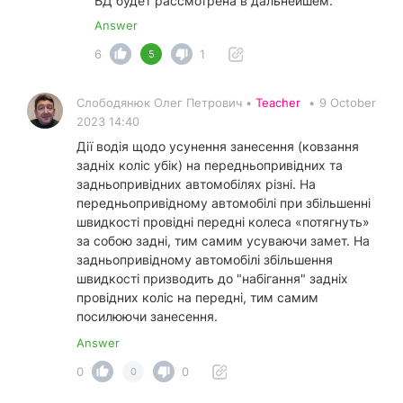
БД будет рассмотрена в дальнейшем.
Answer
6
1
5
Слободянюк Олег Петрович •
Teacher
•
9 October
2023 14:40
Дії водія щодо усунення занесення (ковзання
задніх коліс убік) на передньопривідних та
задньопривідних автомобілях різні. На
передньопривідному автомобілі при збільшенні
швидкості провідні передні колеса «потягнуть»
за собою задні, тим самим усуваючи замет. На
задньопривідному автомобілі збільшення
швидкості призводить до "набігання" задніх
провідних коліс на передні, тим самим
посилюючи занесення.
Answer
0
0
0