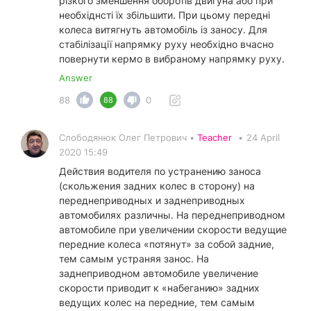
різкого зменшення оборотів двигуна або при
необхіднсті їх збільшити. При цьому передні
колеса витягнуть автомобіль із заносу. Для
стабілізації напрямку руху необхідно вчасно
повернути кермо в вибраному напрямку руху.
Answer
88
0
88
Слободянюк Олег Петрович •
Teacher
•
24 April
2020 15:49
Действия водителя по устранению заноса
(скольжения задних колес в сторону) на
переднеприводных и заднеприводных
автомобилях различны. На переднеприводном
автомобиле при увеличении скорости ведущие
передние колеса «потянут» за собой задние,
тем самым устраняя занос. На
заднеприводном автомобиле увеличение
скорости приводит к «набеганию» задних
ведущих колес на передние, тем самым