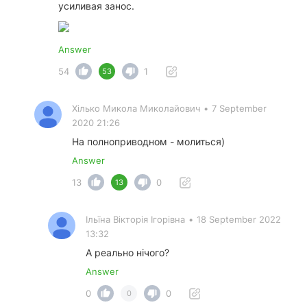
усиливая занос.
Answer
54
1
53
Хілько Микола Миколайович
•
7 September
2020 21:26
На полноприводном - молиться)
Answer
13
0
13
Ільїна Вікторія Ігорівна
•
18 September 2022
13:32
А реально нічого?
Answer
0
0
0