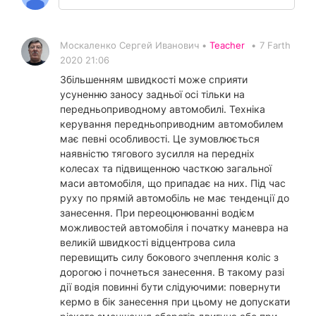
Москаленко Сергей Иванович •
Teacher
•
7 Farth
2020 21:06
Збільшенням швидкості може сприяти
усуненню заносу задньої осі тільки на
передньоприводному автомобилі. Техніка
керування передньоприводним автомобилем
має певні особливості. Це зумовлюється
наявністю тягового зусилля на передніх
колесах та підвищенною часткою загальної
маси автомобіля, що припадає на них. Під час
руху по прямій автомобіль не має тенденції до
занесення. При переоцюнюванні водієм
можливостей автомобіля і початку маневра на
великій швидкості відцентрова сила
перевищить силу бокового зчеплення коліс з
дорогою і почнеться занесення. В такому разі
дії водія повинні бути слідуючими: повернути
кермо в бік занесення при цьому не допускати