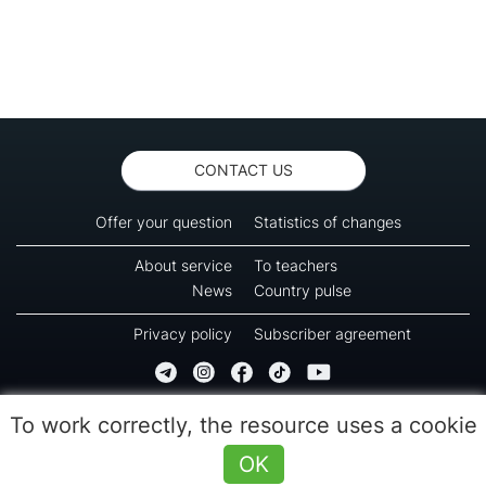
CONTACT US
Offer your question
Statistics of changes
About service
To teachers
News
Country pulse
Privacy policy
Subscriber agreement
Copyright © 2016-2026 Green-way
To work correctly, the resource uses a cookie
All rights reserved. No part of information from this page can be copied, reprinted or
used for reproduction, transmission to other devices. The last reload time 09:30
OK
(07.08.2026)