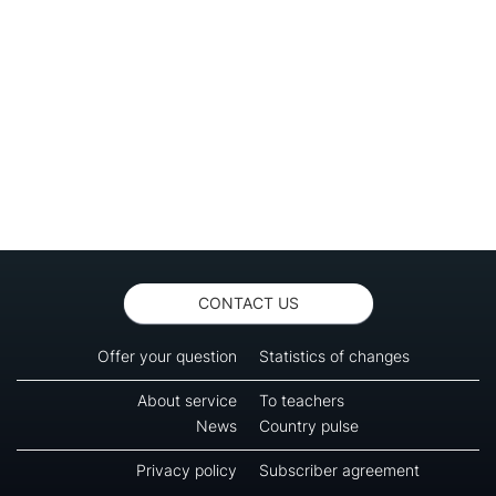
CONTACT US
Offer your question
Statistics of changes
About service
To teachers
News
Country pulse
Privacy policy
Subscriber agreement