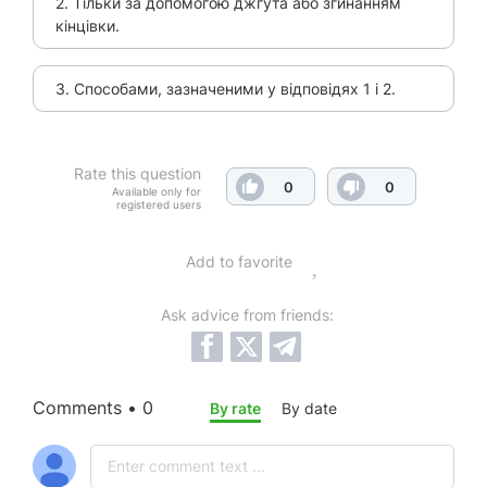
2. Тільки за допомогою джгута або згинанням
кінцівки.
3. Способами, зазначеними у відповідях 1 і 2.
Rate this question
0
0
Available only for
registered users
Add to favorite
Ask advice from friends:
Comments • 0
By rate
By date