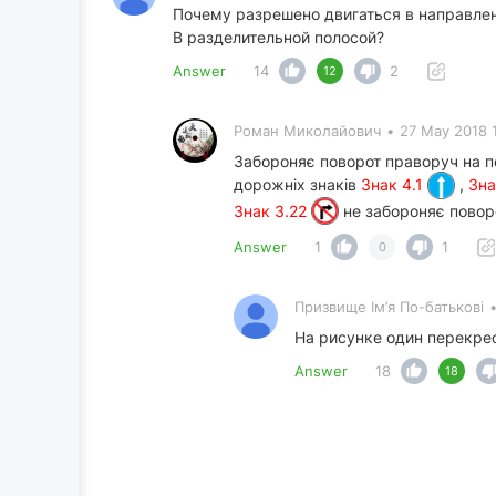
Почему разрешено двигаться в направлени
В разделительной полосой?
Answer
14
2
12
Роман Миколайович
•
27 May 2018 
Забороняє поворот праворуч на п
дорожніх знаків
Знак 4.1
,
Зна
Знак 3.22
не забороняє повор
Answer
1
1
0
Призвище Ім’я По-батькові
На рисунке один перекре
Answer
18
18