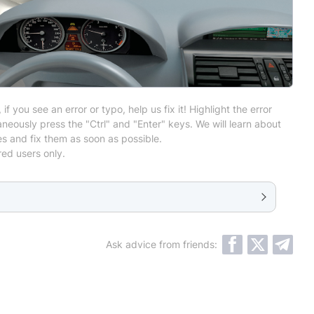
 if you see an error or typo, help us fix it! Highlight the error
neously press the "Ctrl" and "Enter" keys. We will learn about
es and fix them as soon as possible.
red users only.
Ask advice from friends: