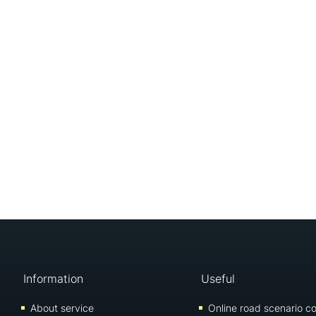
Information
Useful
About service
Online road scenario co