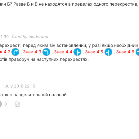
и Б? Разве Б и В не находятся в пределах одного перекрестка, 
11:39
fixed by moderator
ерехресті, перед яким він встановлений, у разі якщо необхідн
к 4.2
,
Знак 4.3
,
Знак 4.4
,
Знак 4.5
,
Знак 4.6
отів праворуч на наступних перехрестях.
•
1 July 2018 22:15
сток с разделительной полосой
0