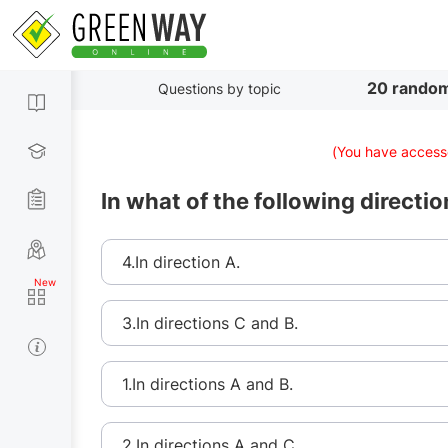
20 random
Questions by topic
(You have accesse
In what of the following directi
4.In direction A.
3.In directions C and B.
1.In directions A and B.
2.In directions A and C.