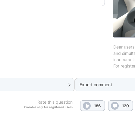
Dear users,
and simulta
inaccuraci
For registe
Expert comment
Rate this question
186
120
Available only for registered users