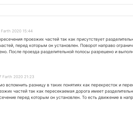
 Farth 2020 15:44
есечения проезжих частей так как присутствует разделительн
частей, перед которым он установлен. Поворот направо огранич
ено. После проезда разделительной полосы разрешено и выполн
7 Farth 2020 21:23
о вспомнить разницу в таких понятиях как перекресток и пере
езжих частей так как пересекаемая дорога имеет разделитель
есечение перед которым он установлен. То есть движение в нап