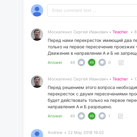
Москаленко Сергей Иванович •
Teacher
•
8
Перед нами перекресток имеющий два пер
только на первое пересечение проезжих 
Движение в направлении А и Б не запрещ
Answer
49
0
49
Москаленко Сергей Иванович •
Teacher
•
1
Перед решением этого вопроса необходим
перекресток с двумя пересечениями про
будет действовать только на первое пер
направления А и Б разрешено.
Answer
49
1
48
Andrew
•
22 May 2018 16:02