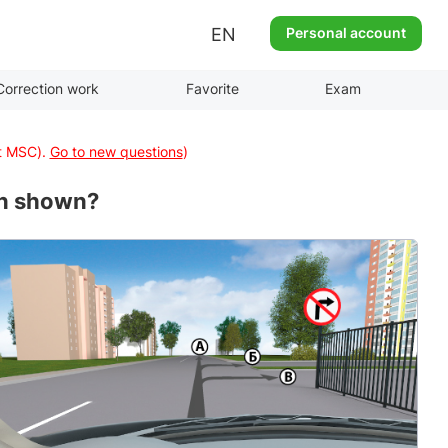
EN
Personal account
Correction work
Favorite
Exam
at MSC).
Go to new questions
)
ion shown?