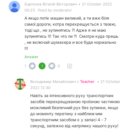
Бартєнєв Віталій Вікторович
•
21 October 2022
00:23
fixed by moderator
А якщо потік машин великий, а ти вже біля
самої дороги, котра перехрещується з твоєю,
тоді що , не зупинятись ?! Адже я не маю
зупинятись !!! Так что ли ?! Смотри куда прешь
, не включай шумахера и все буде нормально
!!!
Answer
1
0
1
Володимир Михайлович •
Teacher
•
21 October
2022 12:30
Навіть за інтенсивного руху транспортних
засобів перехрещуваною проїзною частиною
можливий безпечний рух без зупинки, якщо
до моменту перетину з найближчим
транспортним засобом є у запасі 4 - 7
секунд, залежно від напрямку нашого руху!