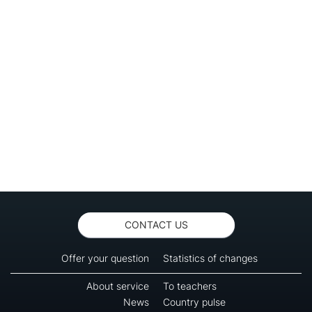
CONTACT US
Offer your question
Statistics of changes
About service
To teachers
News
Country pulse