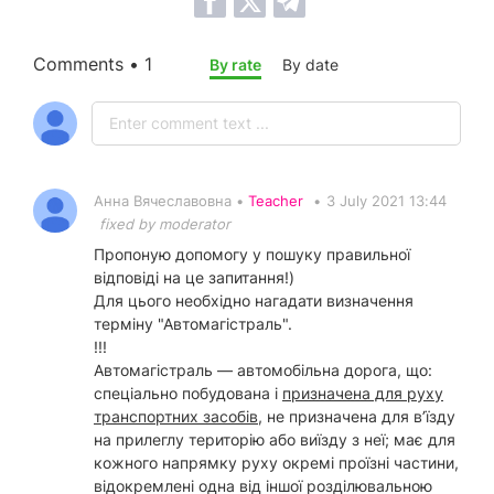
Comments • 1
By rate
By date
Анна Вячеславовна •
Teacher
•
3 July 2021 13:44
fixed by moderator
Пропоную допомогу у пошуку правильної
відповіді на це запитання!)
Для цього необхідно нагадати визначення
терміну "Автомагістраль".
!!!
Автомагістраль — автомобільна дорога, що:
спеціально побудована і
призначена для руху
транспортних засобів,
не призначена для в’їзду
на прилеглу територію або виїзду з неї; має для
кожного напрямку руху окремі проїзні частини,
відокремлені одна від іншої розділювальною