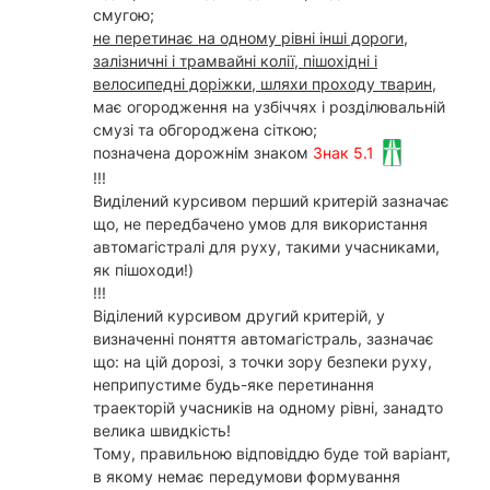
смугою;
не перетинає на одному рівні інші дороги,
залізничні і трамвайні колії, пішохідні і
велосипедні доріжки, шляхи проходу тварин,
має огородження на узбіччях і розділювальній
смузі та обгороджена сіткою;
позначена дорожнім знаком
Знак 5.1
!!!
Виділений курсивом перший критерій зазначає
що, не передбачено умов для використання
автомагістралі для руху, такими учасниками,
як пішоходи!)
!!!
Віділений курсивом другий критерій, у
визначенні поняття автомагістраль, зазначає
що: на цій дорозі, з точки зору безпеки руху,
неприпустиме будь-яке перетинання
траекторій учасників на одному рівні, занадто
велика швидкість!
Тому, правильною відповіддю буде той варіант,
в якому немає передумови формування