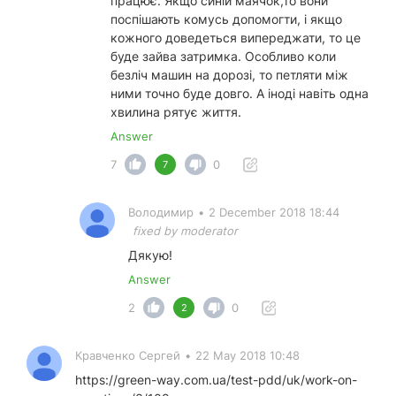
працює. Якщо синій маячок,то вони
поспішають комусь допомогти, і якщо
кожного доведеться випереджати, то це
буде зайва затримка. Особливо коли
безліч машин на дорозі, то петляти між
ними точно буде довго. А іноді навіть одна
хвилина рятує життя.
Answer
7
0
7
Володимир
•
2 December 2018 18:44
fixed by moderator
Дякую!
Answer
2
0
2
Кравченко Сергей
•
22 May 2018 10:48
https://green-way.com.ua/test-pdd/uk/work-on-