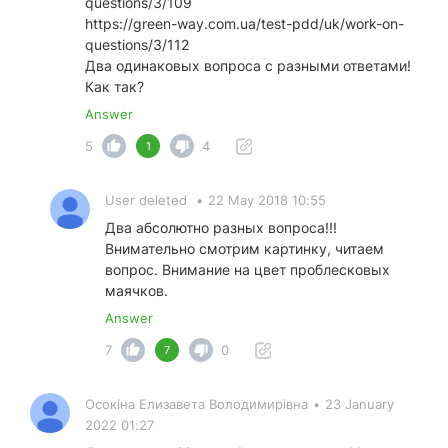
questions/3/109
https://green-way.com.ua/test-pdd/uk/work-on-
questions/3/112
Два одинаковых вопроса с разными ответами!
Как так?
Answer
5
4
1
User deleted
•
22 May 2018 10:55
Два абсолютно разных вопроса!!!
Внимательно смотрим картинку, читаем
вопрос. Внимание на цвет проблесковых
маячков.
Answer
7
0
7
Осокіна Елизавета Володимирівна
•
23 January
2022 01:27