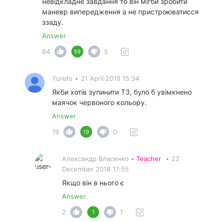
невідкладне завдання то він мігби зробити
маневр випередження а не пристроюватисся
ззаду.
Answer
64
5
59
Yurets
•
21 April 2018 15:34
Якби хотів зупинити ТЗ, було б увімкнено
маячок червоного кольору.
Answer
19
0
19
Александр Власенко •
Teacher
•
22
December 2018 17:55
Якщо він в нього є
Answer
2
1
1