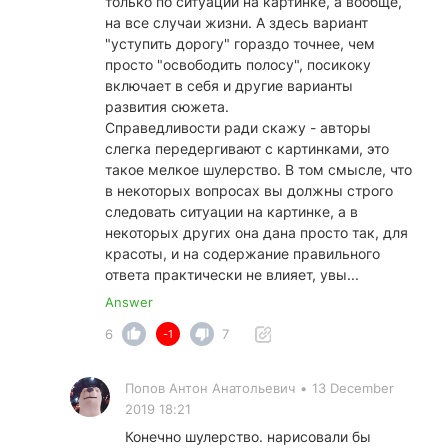
только по ситуации на картинке, а вообще,
на все случаи жизни. А здесь вариант
"уступить дорогу" гораздо точнее, чем
просто "освободить полосу", посикоку
включает в себя и другие варианты
развития сюжета.
Справедливости ради скажу - авторы
слегка передергивают с картинками, это
такое мелкое шулерство. В том смысле, что
в некоторых вопросах вы должны строго
следовать ситуации на картинке, а в
некоторых других она дана просто так, для
красоты, и на содержание правильного
ответа практически не влияет, увы...
Answer
6
7
-1
Попов Антон Анатольевич
•
13 December
2019 18:21
Конечно шулерство. нарисовали бы