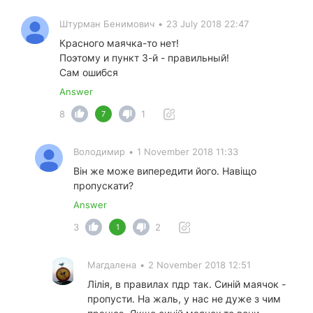
Штурман Бенимович
•
23 July 2018 22:47
Красного маячка-то нет!
Поэтому и пункт 3-й - правильный!
Сам ошибся
Answer
8
1
7
Володимир
•
1 November 2018 11:33
Він же може випередити його. Навіщо
пропускати?
Answer
3
2
1
Магдалена
•
2 November 2018 12:51
Лілія, в правилах пдр так. Синій маячок -
пропусти. На жаль, у нас не дуже з чим