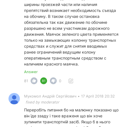
ширины проезжей части или наличия
препятствий возникает необходимость съезда
на обочину. В таком случае остановка
обязательна так как движение по обочине
разрешено не всем участникам дорожного
движения. Маячок зеленого цвета применяется
только на замыкающих колонну транспортных
средствах и служит для снятия вводимых
ранее ограничений ведущим колону
оперативным транспортным средством с
наличием красного маячка.
Answer
81
0
81
Мукомол Андрій Сергійович
•
17 April 2018 20:32
fixed by moderator
Переробіть питання бо на малюнку показано що
він їде ззаду і таке враженя що він хоче
зупинити транспортній засіб. Якщо б в нього