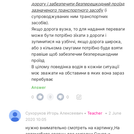
дорогу і забезпечити безперешкодний проїзд
зазначеного транспортного засобу
(і
супроводжуваних ним транспортних
засобів).
Якщо дорога вузка, то для надання переваги
може бути потрібно зїхати з дороги і
зупинитися на узбіччі, якщо дорога широка,
або з кількома смугами потрібно буде взяти
правіше щоб забезпечии безперешкоднии
проїзд
В цілому поведінка водія в кожніи ситуації
моє зважати на обставини в яких вона зараз
перебуває
Answer
0
0
0
Сухоруков Игорь Алексеевич •
Teacher
•
2 June
2020 10:05
нужно внимательно смотреть на картинку,На
автомобиле сверху две мигалки Синяя и