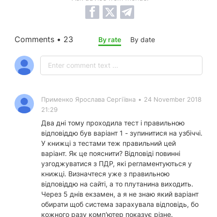
Comments • 23
By rate
By date
Применко Ярослава Сергіївна
•
24 November 2018
21:29
Два дні тому проходила тест і правильною
відповіддю був варіант 1 - зупинитися на узбіччі.
У книжці з тестами теж правильний цей
варіант. Як це пояснити? Відповіді повинні
узгоджуватися з ПДР, які регламентуються у
книжці. Визначтеся уже з правильною
відповіддю на сайті, а то плутанина виходить.
Через 5 днів екзамен, а я не знаю який варіант
обирати щоб система зарахувала відповідь, бо
кожного разу комп'ютер показує різне.