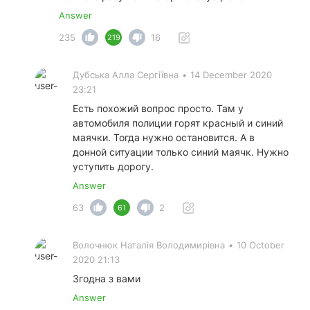
Answer
235
16
219
Дубська Алла Сергіївна
•
14 December 2020
23:21
Есть похожий вопрос просто. Там у
автомобиля полиции горят красный и синий
маячки. Тогда нужно остановится. А в
донной ситуации только синий маячк. Нужно
уступить дорогу.
Answer
63
2
61
Волочнюк Наталія Володимирівна
•
10 October
2020 21:13
Згодна з вами
Answer