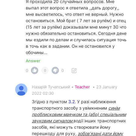
Я проходила 20 случайных вопросов. Мне
выпал этот вопрос я ответила ,,дать дорогу,,
мне высветилось, что ответ не верный. Нужно
остановиться. Мой брат ( 7 лет за рулём) и отец
(15 лет за рулём) доказывали мне минут 30 что
нужно обязательно остановиться. Сегодня дене
мы ездили по делам и случилась ситуация точь
в точь как в задании. Он не остановился у
обочины...
Answer
0
0
0
Назарій Тучапський •
Teacher
•
23 January
2022 02:30
Згідно з пунктом
3.2.
У разі наближення
транспортного засобу з увімкненим
синім
проблисковим маячком та (або) спеціальним
звуковим сигналом
водії інших транспортних
засобів, які можуть створювати йому
перешкоду для руху,
зобов’язані дати йому