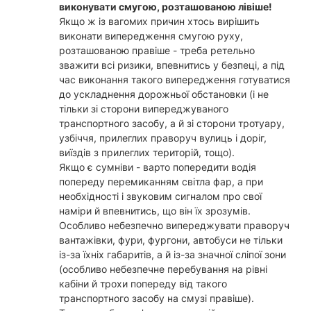
виконувати смугою, розташованою лівіше!
Якщо ж із вагомих причин хтось вирішить
виконати випередження смугою руху,
розташованою правіше - треба ретельно
зважити всі ризики, впевнитись у безпеці, а під
час виконання такого випередження готуватися
до ускладнення дорожньої обстановки (і не
тільки зі сторони випереджуваного
транспортного засобу, а й зі сторони тротуару,
узбіччя, прилеглих праворуч вулиць і доріг,
виїздів з прилеглих територій, тощо).
Якщо є сумніви - варто попередити водія
попереду перемиканням світла фар, а при
необхідності і звуковим сигналом про свої
наміри й впевнитись, що він їх зрозумів.
Особливо небезпечно випереджувати праворуч
вантажівки, фури, фургони, автобуси не тільки
із-за їхніх габаритів, а й із-за значної сліпої зони
(особливо небезпечне перебування на рівні
кабіни й трохи попереду від такого
транспортного засобу на смузі правіше).