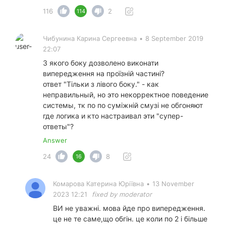
116
2
114
Чибунина Карина Сергеевна
•
8 September 2019
22:07
З якого боку дозволено виконати
випередження на проїзній частині?
ответ "Тільки з лівого боку." - как
неправильный, но это некорректное поведение
системы, тк по по суміжній смузі не обгоняют
где логика и кто настраивал эти "супер-
ответы"?
Answer
24
8
16
Комарова Катерина Юріївна
•
13 November
2023 12:21
fixed by moderator
ВИ не уважні. мова йде про випередження.
це не те саме,що обгін. це коли по 2 і більше