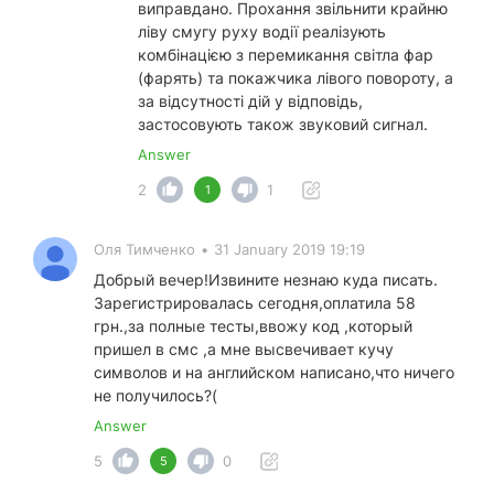
виправдано. Прохання звільнити крайню
ліву смугу руху водії реалізують
комбінацією з перемикання світла фар
(фарять) та покажчика лівого повороту, а
за відсутності дій у відповідь,
застосовують також звуковий сигнал.
Answer
2
1
1
Оля Тимченко
•
31 January 2019 19:19
Добрый вечер!Извините незнаю куда писать.
Зарегистрировалась сегодня,оплатила 58
грн.,за полные тесты,ввожу код ,который
пришел в смс ,а мне высвечивает кучу
символов и на английском написано,что ничего
не получилось?(
Answer
5
0
5