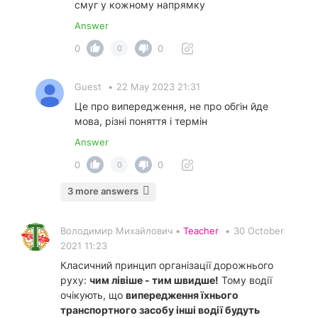
смуг у кожному напрямку
Answer
0
0
0
Guest
•
22 May 2023 21:31
Це про випередження, не про обгін йде
мова, різні поняття і термін
Answer
0
0
0
3 more answers
Володимир Михайлович •
Teacher
•
30 October
2021 11:23
Класичний принцип організації дорожнього
руху:
чим лівіше - тим швидше!
Тому водії
очікують, що
випередження їхнього
транспортного засобу інші водії будуть