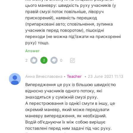
цього маневру: швидкість руху учасників (у
правій смузі поток повільніше, ліворуч
прискорений), наявність перешкод
(припарковані авто; сповільнення, зупинка
учасників перед поворотом), пішохідні
переходи (не можна під'їзжати на прискоренні
руху) тощо.
Answer
2
0
2
Анна Вячеславовна •
Teacher
•
23 June 2021 11:13
Випередження це рух із більшою швидкістю
відносно учасників одного потоку, які
знаходяться у суміжній смузі руху.
А перестроювання із однієї смуги в іншу, це
окремий маневр, який може передувати
маневру випередження, як необхідний.
Водій об'єднуючи їх між собою вирішує
поставлені перед ним задачі під час руху.