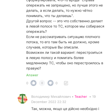
опережать не запрещено, но лучше этого не
делать, а если делать, то нужно чётко
понимать, что ты делаешь".
Другой вопрос -- это что собственно делает
в левой полосе то ТС, которое мы собираеся
опережать?
Если не рассматривать ситуацию плотного
потока, то его там быть не должно, кроме
случаев, которые Вы описали.
Возможен ли такой вариант: перестроиться
в левую полосу и помигать более
медленному ТС, чтобы оно перестроилось в
правую?
Answer
0
0
0
Володимир Михайлович •
Teacher
•
19
December 2022 22:32
Так, можна, якщо це дійсно необхідно і