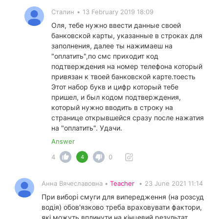
Сталин
•
13 February 2019 18:09
Оля, тебе нужно ввести данные своей
банковской карты, указанные в строках для
заполнения, далее ты нажимаеш на
"оплатить",по смс приходит код
подтверждения на номер телефона который
привязан к твоей банковской карте.тоесть
Этот набор букв и цифр который тебе
пришел, и был кодом подтверждения,
который нужно вводить в строку на
странице открывшейся сразу после нажатия
на "оплатить". Удачи.
Answer
4
0
4
Анна Вячеславовна •
Teacher
•
23 June 2021 11:14
При виборі смуги для випередження (на розсуд
водія) обов'язково треба враховувати фактори,
які можуть вплинути на кінцевий результат