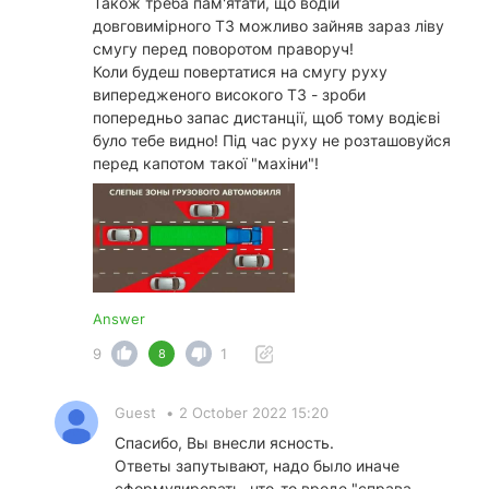
Також треба пам'ятати, що водій
довговимірного ТЗ можливо зайняв зараз ліву
смугу перед поворотом праворуч!
Коли будеш повертатися на смугу руху
випередженого високого ТЗ - зроби
попередньо запас дистанції, щоб тому водієві
було тебе видно! Під час руху не розташовуйся
перед капотом такої "махіни"!
Answer
9
1
8
Guest
•
2 October 2022 15:20
Спасибо, Вы внесли ясность.
Ответы запутывают, надо было иначе
сформулировать, что-то вроде "справа