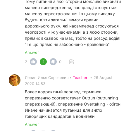
Тому питання з якої сторони можливо виконати
маневр випередження, насправді стосується
маневру перестроювання і в цьому випадку
будуть діяти загальні вимоги правил
дорожнього руху, які насамперед стосуються
черговості між учасниками, а з якою сторони,
прямих вказівок не має, тобто на розсуд водія!
"Те що прямо не заборонено - дозволено"
Answer
2
0
2
Левин Илья Сергеевич •
Teacher
•
26 August
2020 14:53
Более корректный перевод терминов
опережению соответствует Outrun (outrunning
опережающий), опережение Overtaking - обгон.
Иначе начинается путаница для англо
говорящих кандидатов в водители.
Answer