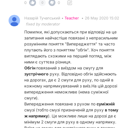
0
0
0
Назарій Тучапський •
Teacher
•
26 May 2020 15:02
fixed by moderator
Помилки, які допускаються при відповіді на це
запитання найчастіше повязані з непрасильним
розумінням поняття "Випереджеття" та часто
плутають його з поняттям "обгін". Хоч поняття
виглядають схожими на перший погляд, між
ними є суттєва різниця.
Обгін
повязаний з виїздом на смугу для
зустрічного
руху. Відповідно обгін здійснюють
на дорогах, де є 2 смуги для руху, по одній в
кожному напрямкувязаний з виїз.На цій дорозі
випередження неможливе (нема суміжної
смуги).
Випередження повязане з рухом по
суміжній
смузі (тобто смузі призначеній для руху
в тому
ж напрямку
). Це можливе лише на дорозі де є
мінімум 2 смуги для руху в одному напрямку.
Виїзд на смугу для зустрічного руху в такому