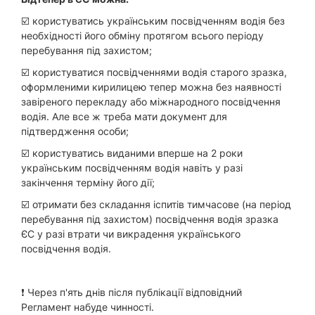
☑️ користуватись українським посвідченням водія без
необхідності його обміну протягом всього періоду
перебування під захистом;
☑️ користуватися посвідченнями водія старого зразка,
оформленими кирилицею тепер можна без наявності
завіреного перекладу або міжнародного посвідчення
водія. Але все ж треба мати документ для
підтвердження особи;
☑️ користуватись виданими вперше на 2 роки
українським посвідченням водія навіть у разі
закінчення терміну його дії;
☑️ отримати без складання іспитів тимчасове (на період
перебування під захистом) посвідчення водія зразка
ЄС у разі втрати чи викрадення українського
посвідчення водія.
❗️ Через п'ять днів після публікації відповідний
Регламент набуде чинності.