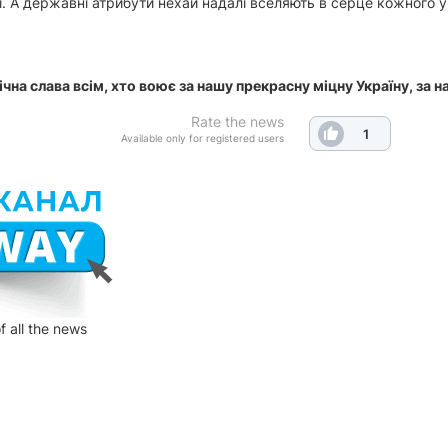
і. А державні атрибути нехай надалі вселяють в серце кожного у
чна слава всім, хто воює за нашу прекрасну міцну Україну, за на
Rate the news
1
Available only for registered users
f all the news