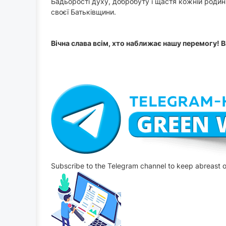
Бадьорості духу, добробуту і щастя кожній родин
своєї Батьківщини.
Вічна слава всім, хто наближає нашу перемогу! Ві
Subscribe to the Telegram channel to keep abreast o