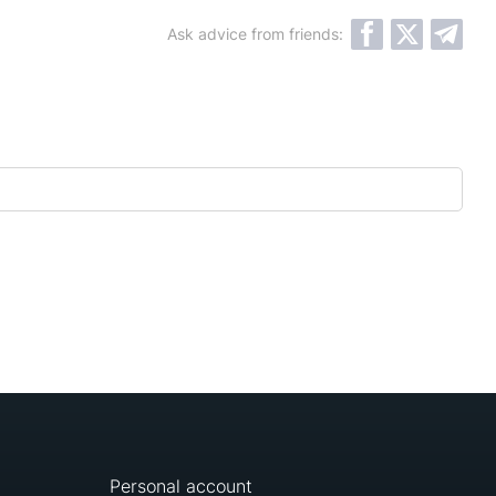
Ask advice from friends:
Personal account