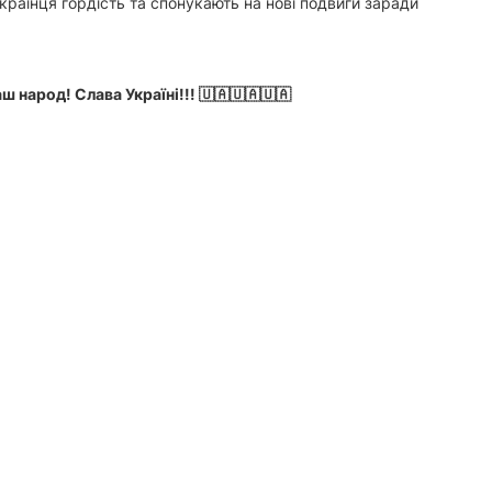
країнця гордість та спонукають на нові подвиги заради
ш народ! Слава Україні!!! 🇺🇦🇺🇦🇺🇦