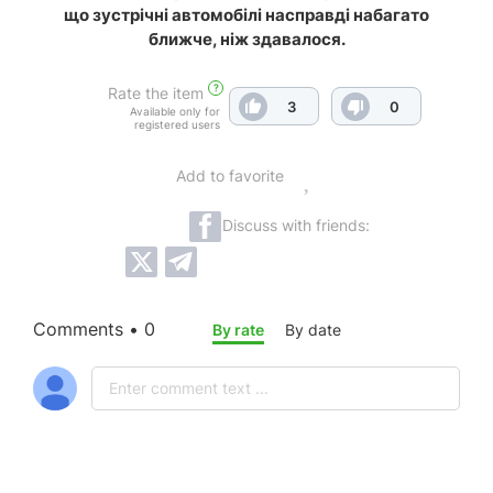
що зустрічні автомобілі насправді набагато
ближче, ніж здавалося.
?
Rate the item
3
0
Available only for
registered users
Add to favorite
Discuss with friends:
Comments • 0
By rate
By date