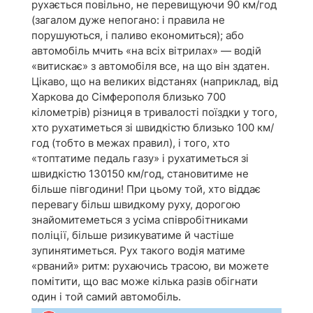
рухається повільно, не перевищуючи 90 км/год
(загалом дуже непогано: і правила не
порушуються, і паливо економиться); або
автомобіль мчить «на всіх вітрилах» — водій
«витискає» з автомобіля все, на що він здатен.
Цікаво, що на великих відстанях (наприклад, від
Харкова до Сімферополя близько 700
кілометрів) різниця в тривалості поїздки у того,
хто рухатиметься зі швидкістю близько 100 км/
год (тобто в межах правил), і того, хто
«топтатиме педаль газу» і рухатиметься зі
швидкістю 130150 км/год, становитиме не
більше півгодини! При цьому той, хто віддає
перевагу більш швидкому руху, дорогою
знайомитеметься з усіма співробітниками
поліції, більше ризикуватиме й частіше
зупинятиметься. Рух такого водія матиме
«рваний» ритм: рухаючись трасою, ви можете
помітити, що вас може кілька разів обігнати
один і той самий автомобіль.