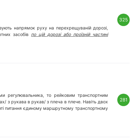
325
казують напрямок руху на перехрещуваній дорозі,
ртних засобів
по цій дорозі або проїзній частині
ми регулювальника, то рейковим транспортним
281
/ з рукава в рукав/ з плеча в плече. Навіть двох
анті питання єдиному маршрутному транспортному