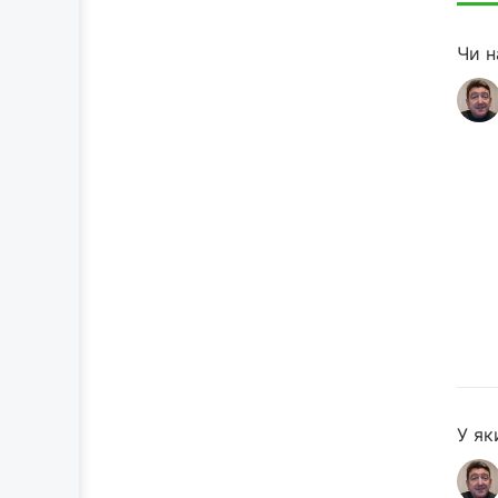
Чи н
У як