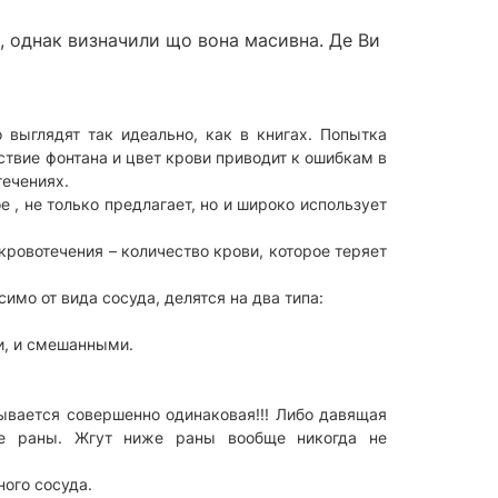
о, однак визначили що вона масивна. Де Ви
 выглядят так идеально, как в книгах. Попытка
ствие фонтана и цвет крови приводит к ошибкам в
течениях.
, не только предлагает, но и широко использует
кровотечения – количество крови, которое теряет
имо от вида сосуда, делятся на два типа:
и, и смешанными.
ывается совершенно одинаковая!!! Либо давящая
ше раны. Жгут ниже раны вообще никогда не
ного сосуда.