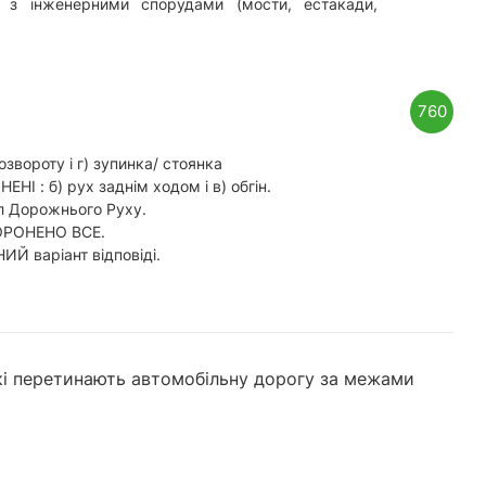
ні з інженерними спорудами (мости, естакади,
760
вороту і г) зупинка/ стоянка
 : б) рух заднім ходом і в) обгін.
л Дорожнього Руху.
БОРОНЕНО ВСЕ.
ИЙ варіант відповіді.
які перетинають автомобільну дорогу за межами