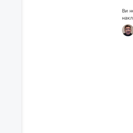
Ви н
накл