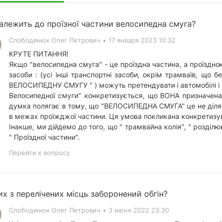
алежить до проїзної частини велосипедна смуга?
Слободянюк Олег Петрович
•
17 января 2023 10:32
КРУТЕ ПИТАННЯ!
Якщо "велосипедна смуга" - це проїздна частина, а проїзд
засоби : (усі інші транспортні засоби, окрім трамваїв, що б
ВЕЛОСИПЕДНУ СМУГУ " ) можуть претендувати і автомобілі і тр
Велосипедної смуги" конкретизується, що ВОНА призначена
думка полягає в тому, що "ВЕЛОСИПЕДНА СМУГА" це не ділян
в межах проїжджої частини. Ця умова покликана конкретизуват
Інакше, ми дійдемо до того, що " трамвайна колія", " розді
" Проїздної частини".
Перейти к вопросу
их з перелічених місць заборонений обгін?
Слободянюк Олег Петрович
•
3 июня 2022 23:30