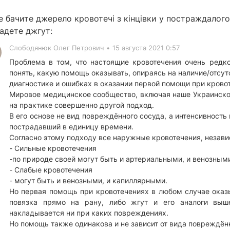
е бачите джерело кровотечі з кінцівки у постраждалог
адете джгут:
Слободянюк Олег Петрович
•
15 августа 2021 0:57
Проблема в том, что настоящие кровотечения очень редко
понять, какую помощь оказывать, опираясь на наличие/отсут
диагностике и ошибках в оказании первой помощи при крово
Мировое медицинское сообщество, включая наше Украинское 
на практике совершенно другой подход.
В его основе не вид повреждённого сосуда, а интенсивность 
пострадавший в единицу времени.
Согласно этому подходу все наружные кровотечения, независ
- Сильные кровотечения
-по природе своей могут быть и артериальными, и венозным
- Слабые кровотечения
- могут быть и венозными, и капиллярными.
Но первая помощь при кровотечениях в любом случае оказ
повязка прямо на рану, либо жгут и его аналоги вы
накладывается ни при каких повреждениях.
Но помощь также одинакова и не зависит от вида повреждён