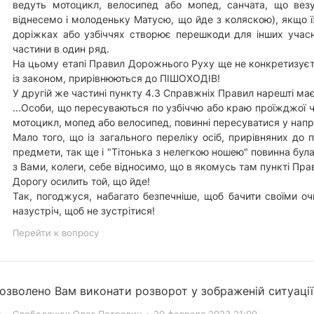
ведуть мотоцикл, велосипед або мопед, санчата, що везут
віднесемо і молоденьку Матусю, що йде з коляскою), якщо ї
доріжках або узбіччях створює перешкоди для інших учас
частини в один ряд.
На цьому етапі Правил Дорожнього Руху ще не конкретизуєть
із законом, прирівнюються до ПІШОХОДІВ!
У другій же частині пункту 4.3 Справжніх Правил нарешті ма
...Особи, що пересуваються по узбіччю або краю проїжджої ч
мотоцикл, мопед або велосипед, повинні пересуватися у напр
Мало того, що із загального переліку осіб, прирівняних до п
предмети, так ще і "Тітонька з нелегкою ношею" повинна була
з Вами, колеги, себе відносимо, що в якомусь там пункті Прави
Дорогу осилить той, що йде!
Так, погоджуся, набагато безпечніше, щоб бачити своїми о
назустріч, щоб не зустрітися!
Перейти к вопросу
озволено Вам виконати розворот у зображеній ситуації