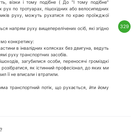
ь, візки і тому подібне ( До "І тому подібне"
х рух по тротуарах, пішохідних або велосипедних
ників руху, можуть рухатися по краю проїжджої
329
ся напрям руху вищеперелічених осіб, які згідно
ємо конкретику:
астини в інвалідних колясках без двигуна, ведуть
ямі руху транспортних засобів.
ішоходів, загубилися особи, переносячі громіздкі
 розібратися, як істинний професіонал, до яких ми
л її не вписали і втратили.
чима транспортний потік, що рухається, йти йому
?