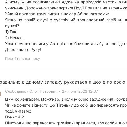
А чому ж не посигналити?! Адже на проїжджій частині явн
уникненні Дорожньо-транспортної Події Правила не засуджую
Живий приклад тому питання номер 86 даного теми:
Якщо на вашій смузі є зустрічний транспортний засіб чи 
пункті?
1) Так.
2) Немає.
Хочеться попросити у Авторів подібних питань бути послідов
Дорожнього Руху!
Перейти к вопросу
равильно в даному випадку рухається пішохід по краю 
Слободянюк Олег Петрович
•
27 июня 2022 12:07
Цим коментарем, можливо, викличу бурю засудження і обурен
Чи не хочете віднести цю Тітоньку до осіб, що переносять гр
тоді, читаємо
Пункт 4.2.
Пішоходи, що переносять громіздкі предмети, або особи, що 