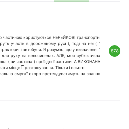
ною частиною користуються НЕРЕЙКОВІ транспортні
еруть участь в дорожньому русі ), тоді на неї ( "
актори, і автобуси. Я розумію, що у визначенні "
878
 для руху на велосипедах. АЛЕ, моя суб'єктивна
ка ( чи частина ) проїздної частини, А ВИКОНАНА
и місце ЇЇ розташування. Тільки і всього!
лювальна смуга" скоро претендуватимуть на звання