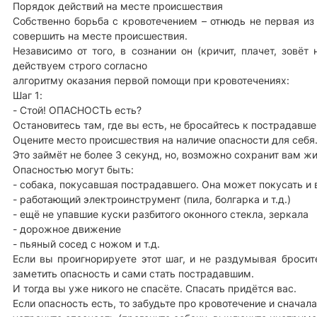
Порядок действий на месте происшествия
Собственно борьба с кровотечением – отнюдь не первая из
совершить на месте происшествия.
Независимо от того, в сознании он (кричит, плачет, зовёт
действуем строго согласно
алгоритму оказания первой помощи при кровотечениях:
Шаг 1:
- Стой! ОПАСНОСТЬ есть?
Остановитесь там, где вы есть, не бросайтесь к пострадавше
Оцените место происшествия на наличие опасности для себя
Это займёт не более 3 секунд, но, возможно сохранит вам 
Опасностью могут быть:
- собака, покусавшая пострадавшего. Она может покусать и 
- работающий электроинструмент (пила, болгарка и т.д.)
- ещё не упавшие куски разбитого оконного стекла, зеркала
- дорожное движение
- пьяный сосед с ножом и т.д.
Если вы проигнорируете этот шаг, и не раздумывая броси
заметить опасность и сами стать пострадавшим.
И тогда вы уже никого не спасёте. Спасать придётся вас.
Если опасность есть, то забудьте про кровотечение и сначала