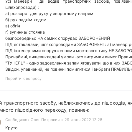
Усі маневри і дії водіїв транспортних засобів, пов'яза
шляхопроводи) :
а) розворот для руху у зворотному напрямі
б) рух заднім ходом
в) обгін
г) зупинка/ стоянка
безпосередньо НА самих спорудах ЗАБОРОНЕНИЙ !
ПІД естакадами, шляхопроводами ЗАБОРОНЕНІ : а) маневр роз
ПІД інженерними спорудженнями мостового типу НЕ ЗАБОРОНЕНІ
Принаймні, вищевикладені умови -это витримки вимог Прави
"ТУНЕЛЬ" - одно задоволення запам'ятовувати, що в них ЗА
Звідси, упевнений, не повинні помилитися і вибрати ПРАВИЛЬН
Перейти к вопросу
й транспортного засобу, наближаючись до пішоходів, 
много пішохідного переходу, повинен:
Слободянюк Олег Петрович
•
29 июня 2022 12:28
Круто!