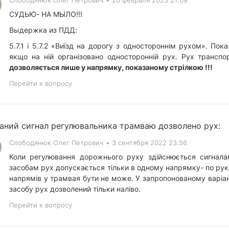
Слободянюк Олег Петрович
•
20 февраля 2023 21:09
СУДЬЮ- НА МЫЛО!!!
Выдержка из ПДД:
5.7.1 і 5.7.2 «Виїзд на дорогу з одностороннім рухом». По
якщо на ній організовано односторонній рух. Рух транспо
дозволяється лише у напрямку, показаному стрілкою !!!
Перейти к вопросу
аний сигнал регулювальника трамваю дозволено рух:
Слободянюк Олег Петрович
•
3 сентября 2022 23:56
Коли регулювання дорожнього руху здійснюється сигнала
засобам рух допускається тільки в одному напрямку- по руках
напрямів у трамвая бути не може. У запропонованому варі
засобу рух дозволений тільки наліво.
Перейти к вопросу