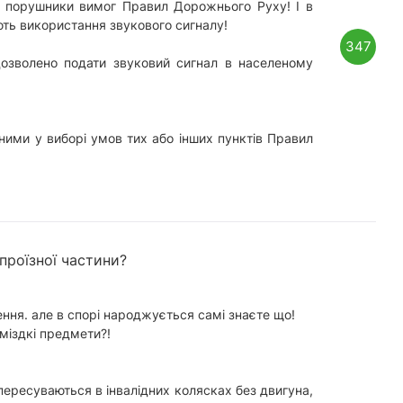
і порушники вимог Правил Дорожнього Руху! І в
ть використання звукового сигналу!
347
дозволено подати звуковий сигнал в населеному
ними у виборі умов тих або інших пунктів Правил
проїзної частини?
ня. але в спорі народжується самі знаєте що!
оміздкі предмети?!
пересуваються в інвалідних колясках без двигуна,