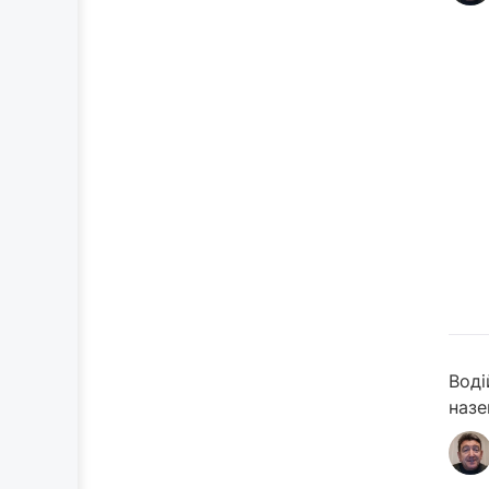
Воді
назе