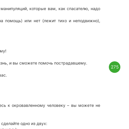
 манипуляций, которые вам, как спасателю, надо
 на помощь) или нет (лежит тихо и неподвижно),
му!
.
жизнь, и вы сможете помочь пострадавшему.
275
вас.
тесь к окровавленному человеку – вы можете не
 сделайте одно из двух: