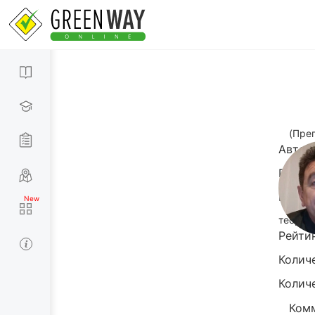
(Пре
Автош
Город
Рейти
теория
Рейти
Колич
Колич
Комм