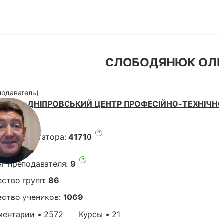
СЛОБОДЯНЮК ОЛЕ
подаватель)
кола:
«ДНІПРОВСЬКИЙ ЦЕНТР ПРОФЕСІЙНО-ТЕХНІЧНО
:
Днепр
?
нг комментатора:
41710
?
нг преподавателя:
9
ество групп:
86
ество учеников:
1069
ентарии • 2572
Курсы • 21