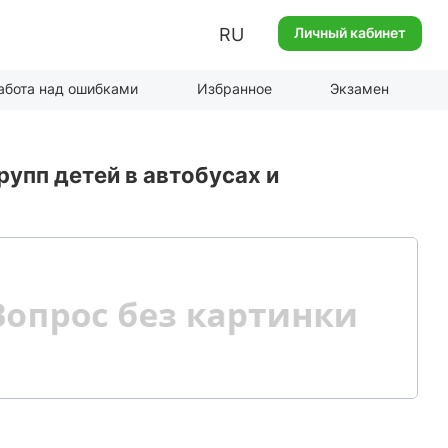
RU
Личный кабинет
абота над ошибками
Избранное
Экзамен
упп детей в автобусах и