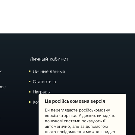
Личный кабинет
х
Личные данные
Статистика
рос
Награды
Це російськомовна версія
Комментарии
Ви переглядаєте російськомовну
версію сторінки. У деяких випадках
й
пошукові системи показують її
автоматично, але за допомогою
цього повідомлення можна швидко