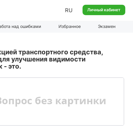
RU
Личный кабинет
абота над ошибками
Избранное
Экзамен
цией транспортного средства,
для улучшения видимости
 - это.