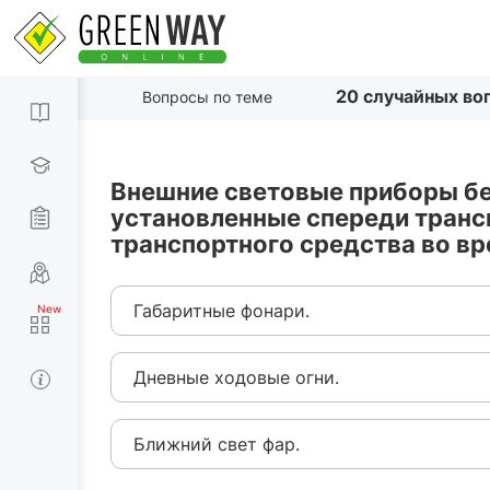
20 случайных во
Вопросы по теме
Внешние световые приборы бе
установленные спереди транс
транспортного средства во вре
Габаритные фонари.
Дневные ходовые огни.
Ближний свет фар.