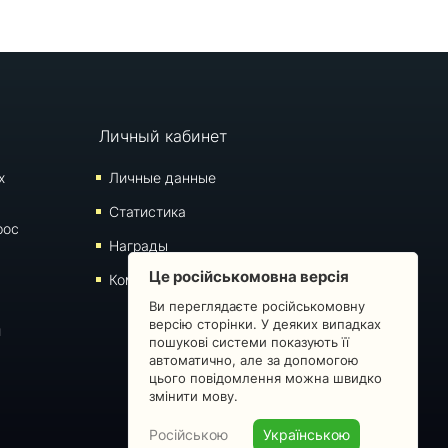
Личный кабинет
х
Личные данные
Статистика
рос
Награды
Це російськомовна версія
Комментарии
Ви переглядаєте російськомовну
версію сторінки. У деяких випадках
й
пошукові системи показують її
автоматично, але за допомогою
цього повідомлення можна швидко
змінити мову.
Російською
Українською