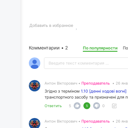
Добавить в избранное
Комментарии • 2
По популярности
По
Антон Вікторович •
Преподаватель
•
26 янв
Згідно з терміном
1.10 [денні ходові вогні]
транспортного засобу та призначені для п
Ответить
5
0
5
Антон Вікторович •
Преподаватель
•
26 янв