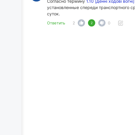
Согласно термину
1.10 [денні ходові вогні]
установленные спереди транспортного ср
суток.
Ответить
2
0
2