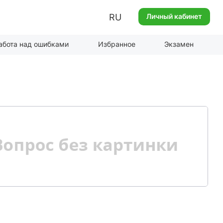
RU
Личный кабинет
абота над ошибками
Избранное
Экзамен