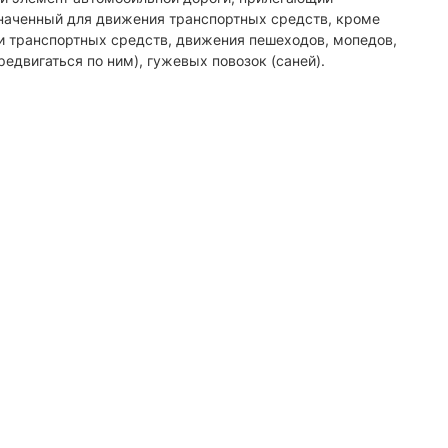
значенный для движения транспортных средств, кроме
и транспортных средств, движения пешеходов, мопедов,
едвигаться по ним), гужевых повозок (саней).