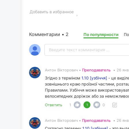
Добавить в избранное
Комментарии • 2
По популярности
По
Антон Вікторович •
Преподаватель
•
26 янв
Згідно з терміном
1.10 [узбіччя]
- це виділ
зовнішнього краю проїзної частини, розта
Правилами. Узбіччя може використовуватис
велосипедних доріжок або за неможливості
Ответить
1
0
1
Антон Вікторович •
Преподаватель
•
26 янв
Согласно термину
1.10 [узбіччя]
- это выд