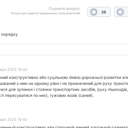
Оцените вопрос
26
Только для зарегистрированных пользователей
 порядку
аря 2023 19:43
ений конструктивно або суцільною лінією дорожньої розмітки е
шований з нею на одному рівні і не призначений для руху трансп
я для зупинки і стоянки транспортних засобів, руху пішоходів, м
 пересуватися по них), гужових возів (саней).
аря 2023 19:43
еленный конструктивно или сплошной линией дорожной разметк