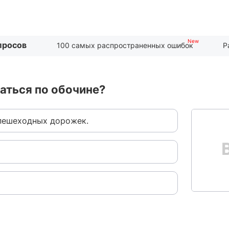
просов
100 самых распространенных ошибок
Р
аться по обочине?
 пешеходных дорожек.