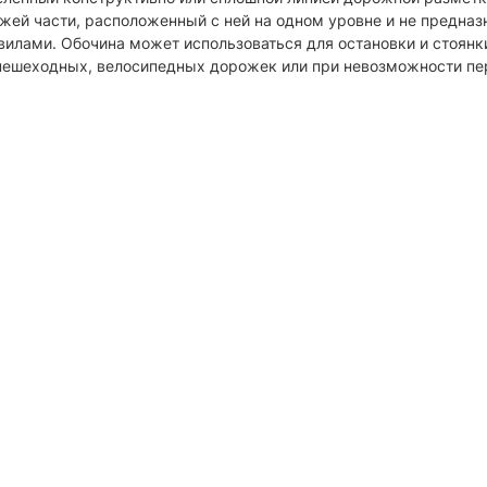
жей части, расположенный с ней на одном уровне и не предна
илами. Обочина может использоваться для остановки и стоянк
 пешеходных, велосипедных дорожек или при невозможности пер