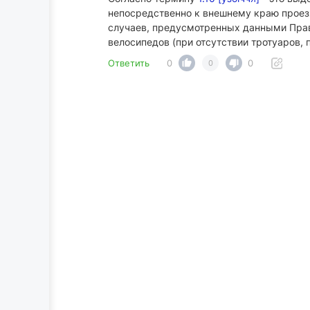
непосредственно к внешнему краю проез
случаев, предусмотренных данными Прав
велосипедов (при отсутствии тротуаров,
Ответить
0
0
0