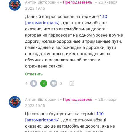
Антон Вікторович •
Преподаватель
•
26 января
2023 19:15
Данный вопрос основан на термине
1.10
[автомагістраль]
, где в третьем абзаце
сказано, что это автомобильная дорога,
которая не пересекает на одном уровне другие
дороги, железно­дорожные и трамвайные пути,
пешеходные и велосипедные дорожки, пути
прохода животных, имеет ограждения на
обочинах и разделительной полосе и
ограждена сеткой.
Ответить
4
0
4
Антон Вікторович •
Преподаватель
•
26 января
2023 19:15
Це питання ґрунтується на терміні
1.10
[автомагістраль]
, де в третьому абзаці
сказано, що це автомобільна дорога, яка не