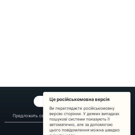
Це російськомовна версія
ОБРАТНАЯ СВЯЗЬ
Ви переглядаєте російськомовну
версію сторінки. У деяких випадках
Предложить свой вопрос
Статистика изменений
пошукові системи показують її
автоматично, але за допомогою
О сервисе
Преподавателям
цього повідомлення можна швидко
Новости
Пульс страны