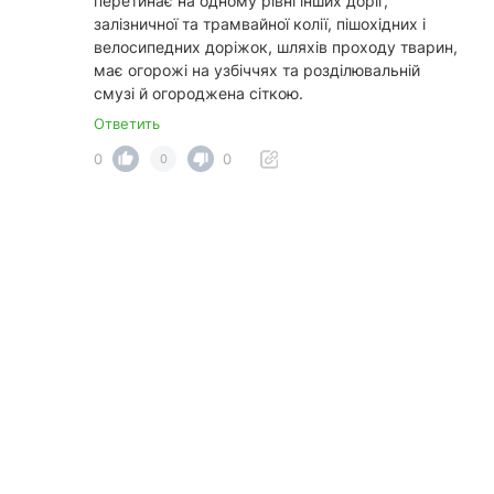
перетинає на одному рівні інших доріг,
залізничної та трамвайної колії, пішохідних і
велосипедних доріжок, шляхів проходу тварин,
має огорожі на узбіччях та розділювальній
смузі й огороджена сіткою.
Ответить
0
0
0