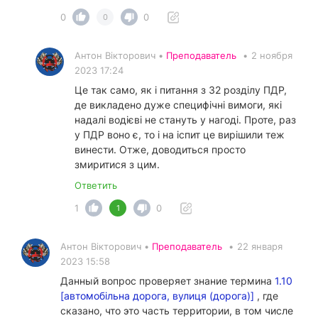
0
0
0
Антон Вікторович •
Преподаватель
•
2 ноября
2023 17:24
Це так само, як і питання з 32 розділу ПДР,
де викладено дуже специфічні вимоги, які
надалі водієві не стануть у нагоді. Проте, раз
у ПДР воно є, то і на іспит це вирішили теж
винести. Отже, доводиться просто
змиритися з цим.
Ответить
1
0
1
Антон Вікторович •
Преподаватель
•
22 января
2023 15:58
Данный вопрос проверяет знание термина
1.10
[автомобільна дорога, вулиця (дорога)]
, где
сказано, что это часть территории, в том числе