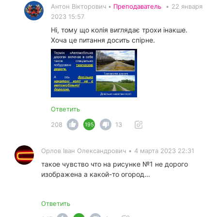
Антон Вікторович •
Преподаватель
•
22 января
2023 15:57
Ні, тому що колія виглядає трохи інакше.
Хоча це питання досить спірне.
Ответить
208
13
195
Орлов Іван Олександрович
•
4 марта 2023 22:31
такое чувство что на рисунке №1 не дорого
изображена а какой-то огород...
Ответить