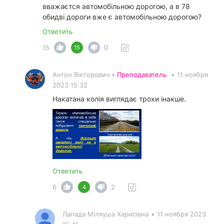
вважаєтся автомобільною дорогою, а в 78
обидві дороги вже є автомобільною дорогою?
Ответить
15
0
15
Антон Вікторович •
Преподаватель
•
11 ноября
2023 15:32
Накатана колія виглядає трохи інакше.
Ответить
6
2
4
Лапада Міляуша Харисівна
•
11 ноября 2023