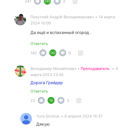
247
2
245
Покутний Андрiй Володимирович
•
14 марта
2024 10:09
Да ещё и вспаханный огород .
Ответить
142
0
142
Володимир Михайлович •
Преподаватель
•
4
марта 2023 23:45
Дорога Грейдер
Ответить
22
3
19
Yura Girchuk
•
8 апреля 2024 16:37
Дякую