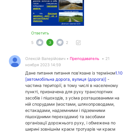
Ответить
5
2
3
Олексій Валерійович •
Преподаватель
•
21
ноября 2023 14:59
Дане питання питання пов'язане із терміном
1.10
[автомобільна дорога, вулиця (дорога)]
-
частина території, в тому числі в населеному
пункті, призначена для руху транспортних
засобів і пішоходів, з усіма розташованими на
ній спорудами (мостами, шляхопроводами,
естакадами, надземними і підземними
пішохідними переходами) та засобами
організації дорожнього руху, і обмежена по
ширині зовнішнім краєм тротуарів чи краєм