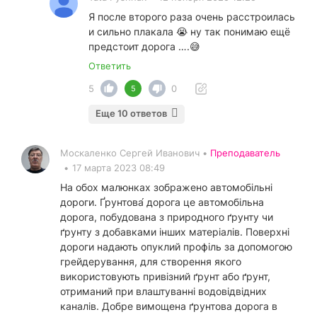
Я после второго раза очень расстроилась
и сильно плакала 😭 ну так понимаю ещё
предстоит дорога ….😅
Ответить
5
0
5
Еще 10 ответов
Москаленко Сергей Иванович •
Преподаватель
•
17 марта 2023 08:49
На обох малюнках зображено автомобільні
дороги. Ґрунтова́ дорога це автомобільна
дорога, побудована з природного ґрунту чи
ґрунту з добавками інших матеріалів. Поверхні
дороги надають опуклий профіль за допомогою
грейдерування, для створення якого
використовують привізний ґрунт або ґрунт,
отриманий при влаштуванні водовідвідних
каналів. Добре вимощена ґрунтова дорога в