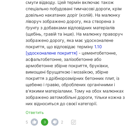
смуги відводу. Цей термін включає також
спеціально побудовані тимчасові дороги, крім
довільно накатаних доріг (колій). На малюнку
ліворуч зображено дорогу, яка створена з
ґрунту з добавками відповідних матеріалів
(щебінь, гравій та інше). На малюнку праворуч
зображено дорогу, яка має удосконалене
покриття, що відповідає терміну
1.10
[удосконалене покриття]
- цементобетонне,
асфальтобетонне, залізобетонне або
армобетонне збірне покриття, бруківки,
вимощені брущаткою і мозаїкою, збірне
покриття з дрібнорозмірних бетонних плит, із
щебеню і гравію, оброблених органічними і
в'язкими матеріалами. Тому на обох малюнках
зображено автомобільні дороги, тільки кожна з
них відноситься до своєї категорії.
Ответить
5
2
3