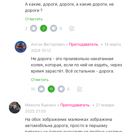
А какие, дороги, дороги, а какие дороги, не
дороги ?
Ответить
2
0
2
Антон Вікторович •
Преподаватель
•
14 марта
2024 10:12
Не дорога - это произвольно накатанная
колея, которая, если по ней не ездить, через
время зарастёт. Всё остальное - дорога.
Ответить
15
0
15
Микола Яценюк •
Преподаватель
•
21 января
2025 21:03
На обох зображених малюнках зображена
автомобільна дорога, просто в першому
випадку на дорозі знаходиться проїзна частина