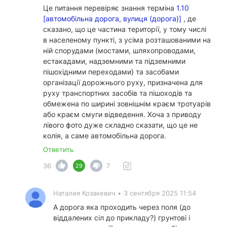
Це питання перевіряє знання терміна
1.10
[автомобільна дорога, вулиця (дорога)]
, де
сказано, що це частина території, у тому числі
в населеному пункті, з усіма розташованими на
ній спорудами (мостами, шляхопроводами,
естакадами, надземними та підземними
пішохідними переходами) та засобами
організації дорожнього руху, призначена для
руху транспортних засобів та пішоходів та
обмежена по ширині зовнішнім краєм тротуарів
або краєм смуги відведення. Хоча з приводу
лівого фото дуже складно сказати, що це не
колія, а саме автомобільна дорога.
Ответить
36
7
29
Наталия Козакевич
•
3 сентября 2025 11:54
А дорога яка проходить через поля (до
віддалених сіл до прикладу?) грунтові і