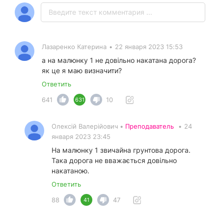
Лазаренко Катерина
•
22 января 2023 15:53
а на малюнку 1 не довільно накатана дорога?
як це я маю визначити?
Ответить
641
10
631
Олексій Валерійович •
Преподаватель
•
24
января 2023 23:45
На малюнку 1 звичайна грунтова дорога.
Така дорога не вважається довільно
накатаною.
Ответить
88
47
41