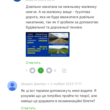
Довільно накатана на нижньому малюнку
нижче. А на малюнку вище - ґрунтова
дорога, яка не буде вважатися довільно
накатаною, так як її зробили за допомогою
будівельної та дорожньої техніки.
Ответить
1
0
1
Шкурко Дмитро
•
2 ноября 2023 17:17
Як ці всі терміни допоможуть мені водити. Я
розумію що це потрібно пройти по теорії, але
навіщо це додавати в екзаменаційні білети?
Ответить