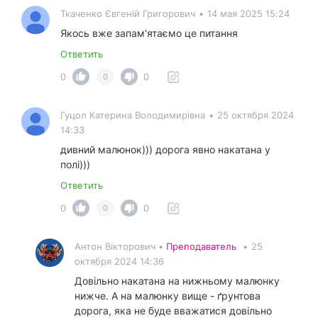
Ткаченко Євгеній Григорович
•
14 мая 2025 15:24
Якось вже запам'ятаємо це питання
Ответить
0
0
0
Гуцол Катерина Володимирівна
•
25 октября 2024
14:33
дивний малюнок))) дорога явно накатана у
полі)))
Ответить
0
0
0
Антон Вікторович •
Преподаватель
•
25
октября 2024 14:36
Довільно накатана на нижньому малюнку
нижче. А на малюнку вище - ґрунтова
дорога, яка не буде вважатися довільно