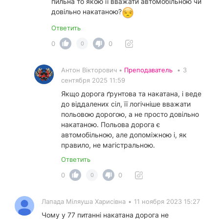
пильна то якою її вважати автомобільною чи
довільно накатаною?
Ответить
0
0
0
Антон Вікторович •
Преподаватель
•
3
сентября 2025 11:59
Якщо дорога ґрунтова та накатана, і веде
до віддалених сіл, її логічніше вважати
польовою дорогою, а не просто довільно
накатаною. Польова дорога є
автомобільною, але допоміжною і, як
правило, не магістральною.
Ответить
0
0
0
Лапада Міляуша Харисівна
•
11 ноября 2023 15:27
Чому у 77 питанні накатана дорога не