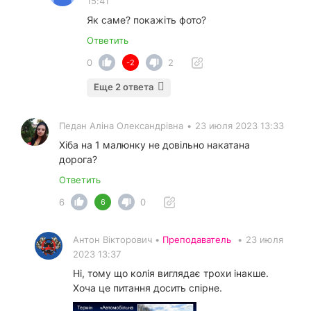
15:41
Як саме? покажіть фото?
Ответить
0
2
-2
Еще 2 ответа
Педан Аліна Олександрівна
•
23 июля 2023 13:33
Хіба на 1 малюнку не довільно накатана
дорога?
Ответить
6
0
6
Антон Вікторович •
Преподаватель
•
23 июля
2023 13:37
Ні, тому що колія виглядає трохи інакше.
Хоча це питання досить спірне.