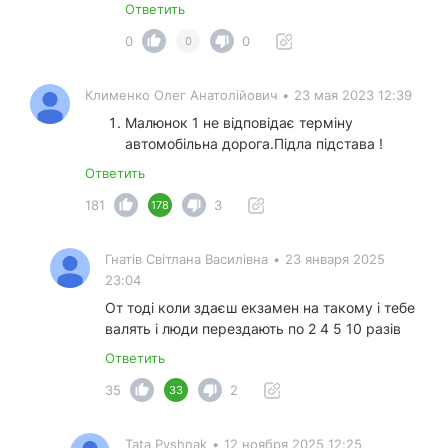
Ответить
0
0
0
Клименко Олег Анатолійович
•
23 мая 2023 12:39
Малюнок 1 не відповідає терміну
автомобільна дорога.Підла підстава !
Ответить
181
3
178
Гнатів Світлана Василівна
•
23 января 2025
23:04
От тоді коли здаєш екзамен на такому і тебе
валять і люди перездають по 2 4 5 10 разів
Ответить
35
2
33
Tata Pyshnak
•
12 ноября 2025 12:25