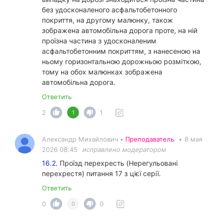
без удосконаленого асфальтобетонного
покриття, на другому малюнку, також
зображена автомобільна дорога проте, на ній
проїзна частина з удосконаленим
асфальтобетонним покриттям, з нанесеною на
ньому горизонтальною дорожньою розміткою,
тому на обох малюнках зображена
автомобільна дорога.
Ответить
2
1
1
Александр Михайлович •
Преподаватель
•
8 мая
2026 08:45
исправлено модератором
16.2.
Проїзд перехресть (Нерегульовані
перехрестя) питання 17 з цієї серії.
Ответить
0
0
0