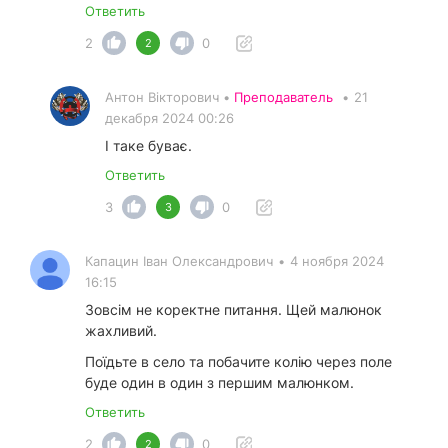
Ответить
2
0
2
Антон Вікторович •
Преподаватель
•
21
декабря 2024 00:26
І таке буває.
Ответить
3
0
3
Капацин Іван Олександрович
•
4 ноября 2024
16:15
Зовсім не коректне питання. Щей малюнок
жахливий.
Поїдьте в село та побачите колію через поле
буде один в один з першим малюнком.
Ответить
2
0
2