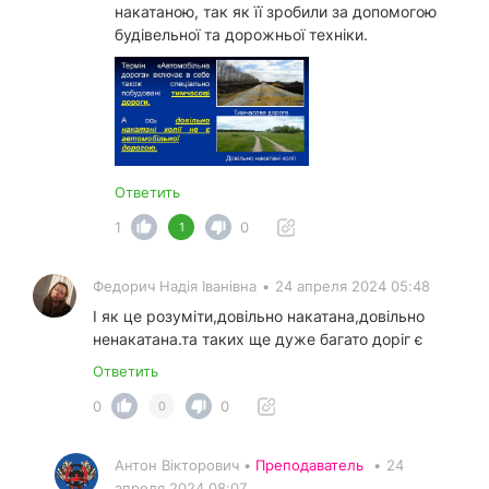
накатаною, так як її зробили за допомогою
будівельної та дорожньої техніки.
Ответить
1
0
1
Федорич Надія Іванівна
•
24 апреля 2024 05:48
І як це розуміти,довільно накатана,довільно
ненакатана.та таких ще дуже багато доріг є
Ответить
0
0
0
Антон Вікторович •
Преподаватель
•
24
апреля 2024 08:07