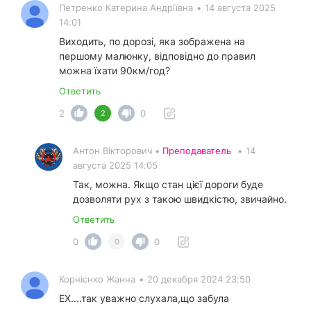
Петренко Катерина Андріївна
•
14 августа 2025
14:01
Виходить, по дорозі, яка зображена на
першому малюнку, відповідно до правил
можна їхати 90км/год?
Ответить
2
0
2
Антон Вікторович •
Преподаватель
•
14
августа 2025 14:05
Так, можна. Якщо стан цієї дороги буде
дозволяти рух з такою швидкістю, звичайно.
Ответить
0
0
0
Корнієнко Жанна
•
20 декабря 2024 23:50
ЕХ....так уважно слухала,що забула