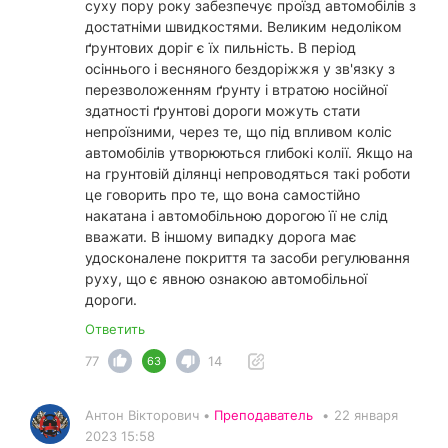
суху пору року забезпечує проїзд автомобілів з
достатніми швидкостями. Великим недоліком
ґрунтових доріг є їх пильність. В період
осіннього і весняного бездоріжжя у зв'язку з
перезволоженням ґрунту і втратою носійної
здатності ґрунтові дороги можуть стати
непроїзними, через те, що під впливом коліс
автомобілів утворюються глибокі колії. Якщо на
на грунтовій ділянці непроводяться такі роботи
це говорить про те, що вона самостійно
накатана і автомобільною дорогою її не слід
вважати. В іншому випадку дорога має
удосконалене покриття та засоби регулювання
руху, що є явною ознакою автомобільної
дороги.
Ответить
77
14
63
Антон Вікторович •
Преподаватель
•
22 января
2023 15:58