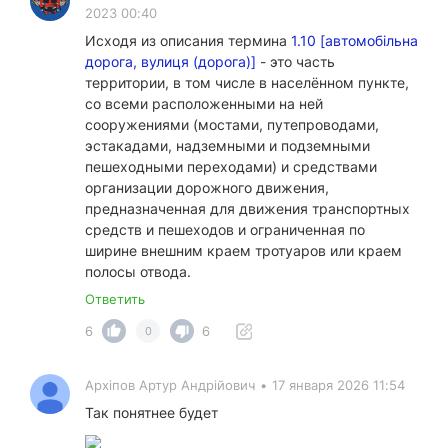
2023 00:40
Исходя из описания термина
1.10 [автомобільна
дорога, вулиця (дорога)]
- это часть
территории, в том числе в населённом пункте,
со всеми расположенными на ней
сооружениями (мостами, путепроводами,
эстакадами, надземными и подземными
пешеходными переходами) и средствами
организации дорожного движения,
предназначенная для движения транспортных
средств и пешеходов и ограниченная по
ширине внешним краем тротуаров или краем
полосы отвода.
Ответить
6
6
0
Архіпов Артур Андрійович
•
17 января 2026 11:54
Так понятнее будет