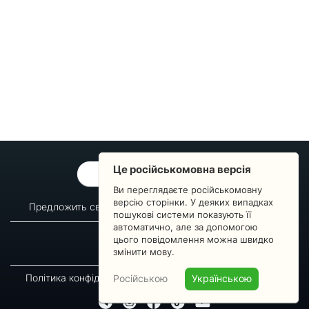
Це російськомовна версія
ОБРАТНАЯ СВЯЗЬ
Ви переглядаєте російськомовну
версію сторінки. У деяких випадках
Предложить свой вопрос
Статистика изменений
пошукові системи показують її
автоматично, але за допомогою
О сервисе
Преподавателям
цього повідомлення можна швидко
Новости
Пульс страны
змінити мову.
Політика конфіденційності
Угода підписника
Російською
Українською