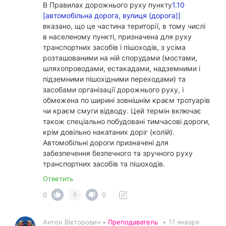
В Правилах дорожнього руху пункту
1.10
[автомобільна дорога, вулиця (дорога)]
вказано, що це частина території, в тому числі
в населеному пункті, призначена для руху
транспортних засобів і пішоходів, з усіма
розташованими на ній спорудами (мостами,
шляхопроводами, естакадами, надземними і
підземними пішохідними переходами) та
засобами організації дорожнього руху, і
обмежена по ширині зовнішнім краєм тротуарів
чи краєм смуги відводу. Цей термін включає
також спеціально побудовані тимчасові дороги,
крім довільно накатаних доріг (колій).
Автомобільні дороги призначені для
забезпечення безпечного та зручного руху
транспортних засобів та пішоходів.
Ответить
0
0
0
Антон Вікторович •
Преподаватель
•
17 января