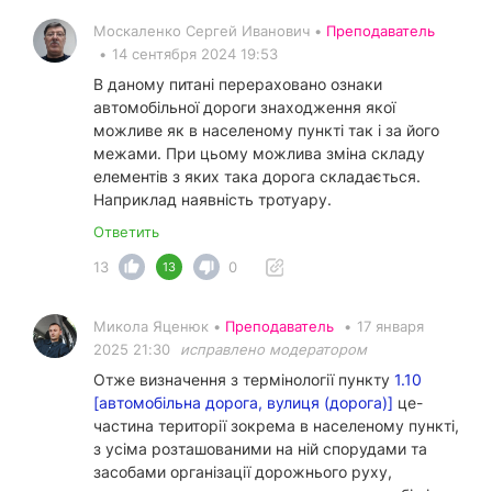
Москаленко Сергей Иванович •
Преподаватель
•
14 сентября 2024 19:53
В даному питані перераховано ознаки
автомобільної дороги знаходження якої
можливе як в населеному пункті так і за його
межами. При цьому можлива зміна складу
елементів з яких така дорога складається.
Наприклад наявність тротуару.
Ответить
13
0
13
Микола Яценюк •
Преподаватель
•
17 января
2025 21:30
исправлено модератором
Отже визначення з термінології пункту
1.10
[автомобільна дорога, вулиця (дорога)]
це-
частина території зокрема в населеному пункті,
з усіма розташованими на ній спорудами та
засобами організації дорожнього руху,