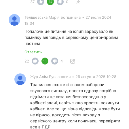
37
0
37
Телішевська Марія Богданівна
•
27 июля 2024
18:34
Попалочь це питання на іспиті,зарахувало як
помилку,відповідь в сервісному центрі-проїзна
частина
Ответить
22
4
18
Жур Алім Русланович
•
26 августа 2025 10:28
Трапилося схоже зі знаком заборони
звукового сигналу, просто одразу потрібно
піднімати це питання безпосередньо у
кабінеті здачі, навіть якщо просять покинути
кабінет. Але те що вірна відповідь може бути
не вірною, доходить після виходу з
сервісного центру коли починаєш перевіряти
все в ПДР