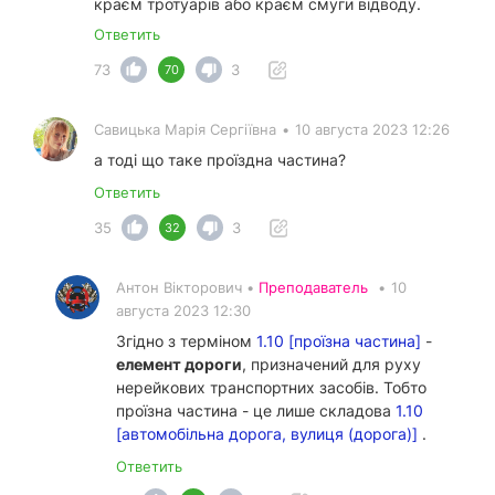
краєм тротуарів або краєм смуги відводу.
Ответить
73
3
70
Савицька Марія Сергіївна
•
10 августа 2023 12:26
а тоді що таке проїздна частина?
Ответить
35
3
32
Антон Вікторович •
Преподаватель
•
10
августа 2023 12:30
Згідно з терміном
1.10 [проїзна частина]
-
елемент дороги
, призначений для руху
нерейкових транспортних засобів. Тобто
проїзна частина - це лише складова
1.10
[автомобільна дорога, вулиця (дорога)]
.
Ответить