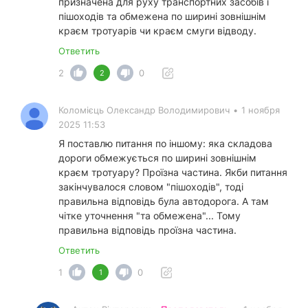
призначена для руху транспортних засобів і
пішоходів та обмежена по ширині зовнішнім
краєм тротуарів чи краєм смуги відводу.
Ответить
2
0
2
Коломієць Олександр Володимирович
•
1 ноября
2025 11:53
Я поставлю питання по іншому: яка складова
дороги обмежується по ширині зовнішнім
краєм тротуару? Проїзна частина. Якби питання
закінчувалося словом "пішоходів", тоді
правильна відповідь була автодорога. А там
чітке уточнення "та обмежена"... Тому
правильна відповідь проїзна частина.
Ответить
1
0
1