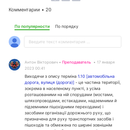
Комментарии • 20
По популярности
По порядку
Антон Вікторович •
Преподаватель
•
17 января
2023 00:41
Виходячи з опису терміна
1.10 [автомобільна
дорога, вулиця (дорога)]
- це частина території,
зокрема в населеному пункті, з усіма
розташованими на ній спорудами (мостами,
шляхопроводами, естакадами, надземними й
підземними пішохідними переходами) і
засобами організації дорожнього руху, що
призначена для руху транспортних засобів і
пішоходів та обмежена по ширині зовнішнім