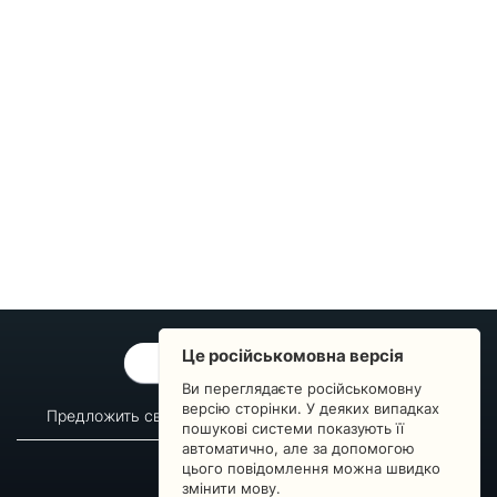
Це російськомовна версія
ОБРАТНАЯ СВЯЗЬ
Ви переглядаєте російськомовну
версію сторінки. У деяких випадках
Предложить свой вопрос
Статистика изменений
пошукові системи показують її
автоматично, але за допомогою
О сервисе
Преподавателям
цього повідомлення можна швидко
Новости
Пульс страны
змінити мову.