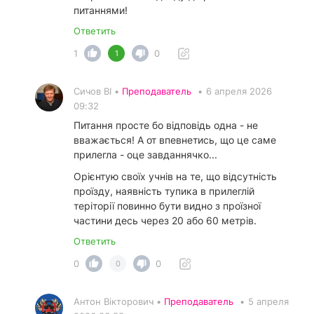
питаннями!
Ответить
1
0
1
Сичов ВІ •
Преподаватель
•
6 апреля 2026
09:32
Питання просте бо відповідь одна - не
вважається! А от впевнетись, що це саме
прилегла - оце завданнячко...
Орієнтую своїх учнів на те, що відсутність
проїзду, наявність тупика в прилеглій
теріторії повинно бути видно з проїзної
частини десь через 20 або 60 метрів.
Ответить
0
0
0
Антон Вікторович •
Преподаватель
•
5 апреля