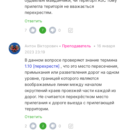
будівельні майданчики, чи території АЗС тому
прилегла територія не вважається
перехрестям.
Ответить
7
0
7
Антон Вікторович •
Преподаватель
•
16 января
2023 23:19
В данном вопросе проверяют знание термина
1.10 [перехрестя]
, что это место пересечения,
примыкания или разветвления дорог на одном
уровне, границей которого являются
воображаемые линии между началом
округлений краев проезжей части каждой из
дорог. Не считается перекрёстком место
прилегания к дороге выезда с прилегающей
территории.
Ответить
2
0
2