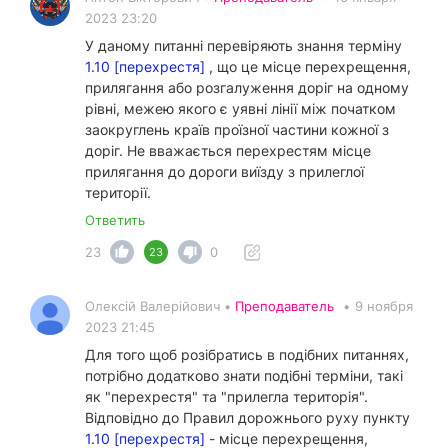
2023 23:20
У даному питанні перевіряють знання терміну
1.10 [перехрестя]
, що це місце перехрещення,
прилягання або розгалуження доріг на одному
рівні, межею якого є уявні лінії між початком
заокруглень країв проїзної частини кожної з
доріг. Не вважається перехрестям місце
прилягання до дороги виїзду з прилеглої
території.
Ответить
23
0
23
Олексій Валерійович •
Преподаватель
•
9 ноября
2023 21:45
Для того щоб розібратись в подібних питаннях,
потрібно додатково знати подібні терміни, такі
як "перехрестя" та "прилегла територія".
Відповідно до Правил дорожнього руху пункту
1.10 [перехрестя]
- місце перехрещення,