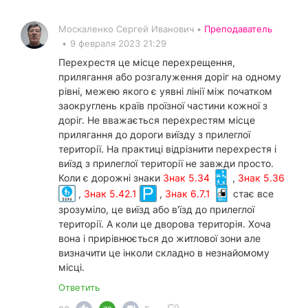
Москаленко Сергей Иванович •
Преподаватель
•
9 февраля 2023 21:29
Перехрестя це місце перехрещення,
прилягання або розгалуження доріг на одному
рівні, межею якого є уявні лінії між початком
заокруглень країв проїзної частини кожної з
доріг. Не вважається перехрестям місце
прилягання до дороги виїзду з прилеглої
території. На практиці відрізнити перехрестя і
виїзд з прилеглої території не завжди просто.
Коли є дорожні знаки
Знак 5.34
,
Знак 5.36
,
Знак 5.42.1
,
Знак 6.7.1
стає все
зрозуміло, це виїзд або в'їзд до прилеглої
території. А коли це дворова територія. Хоча
вона і прирівнюється до житлової зони але
визначити це інколи складно в незнайомому
місці.
Ответить