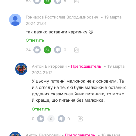
83
5
78
Гончаров Ростислав Володимирович
•
19 марта
2024 21:01
так важко вставити картинку 🙄
Ответить
24
0
24
Антон Вікторович •
Преподаватель
•
19 марта
2024 21:12
У цьому питанні малюнок не є основним. Та
й з огляду на те, які були малюнки в останніх
доданих екзаменаційних питаннях, то може
й краще, що питання без малюнка.
Ответить
0
0
0
Антон Вікторович •
Преподаватель
•
16 января