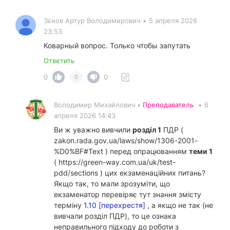
Зєнов Артур Володимирович
•
5 апреля 2026
23:53
Коварный вопрос. Только чтобы запутать
Ответить
0
0
0
Володимир Михайлович •
Преподаватель
•
6
апреля 2026 14:43
Ви ж уважно вивчили
розділ 1
ПДР (
zakon.rada.gov.ua/laws/show/1306-2001-
%D0%BF#Text ) перед опрацюванням
теми 1
(
https://green-way.com.ua/uk/test-
pdd/sections
) цих екзаменаційних питань?
Якщо так, то мали зрозуміти, що
екзаменатор перевіряє тут знання змісту
терміну
1.10 [перехрестя]
, а якщо не так (не
вивчали розділ ПДР), то це ознака
неправильного підходу до роботи з