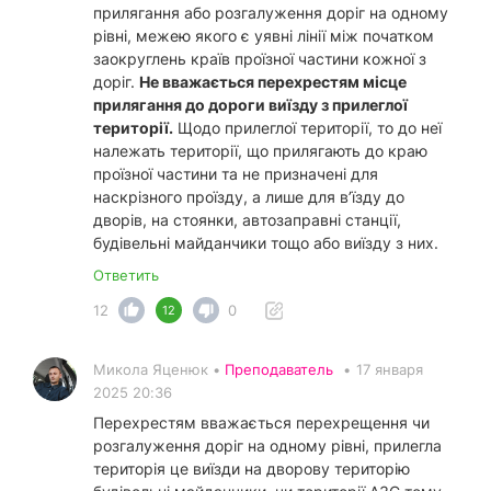
прилягання або розгалуження доріг на одному
рівні, межею якого є уявні лінії між початком
заокруглень країв проїзної частини кожної з
доріг.
Не вважається перехрестям місце
прилягання до дороги виїзду з прилеглої
території.
Щодо прилеглої території, то до неї
належать території, що прилягають до краю
проїзної частини та не призначені для
наскрізного проїзду, а лише для в’їзду до
дворів, на стоянки, автозаправні станції,
будівельні майданчики тощо або виїзду з них.
Ответить
12
0
12
Микола Яценюк •
Преподаватель
•
17 января
2025 20:36
Перехрестям вважається перехрещення чи
розгалуження доріг на одному рівні, прилегла
територія це виїзди на дворову територію