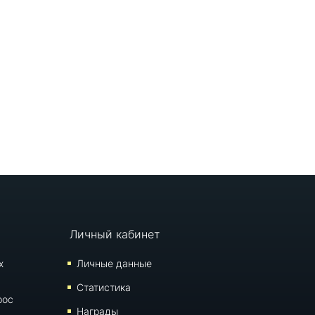
Личный кабинет
х
Личные данные
Статистика
рос
Награды