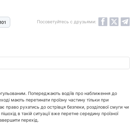
Посоветуйтесь с друзьями:
101
егульованим. Попереджають водіїв про наближення до
ході мають перетинати проїзну частину тільки при
ає право рухатись до острівця безпеки, розділової смуги чи
пішохід в такій ситуації вже перетне середину проїзної
завершити перехід.