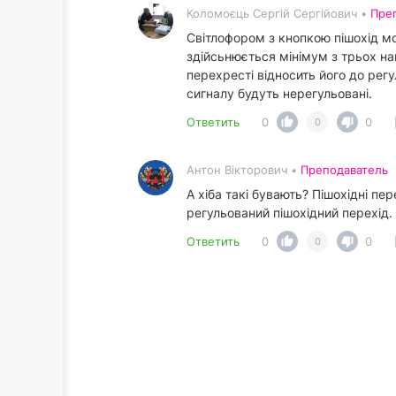
Коломоєць Сергій Сергійович •
Пре
Світлофором з кнопкою пішохід мож
здійсьнюється мінімум з трьох н
перехресті відносить його до ре
сигналу будуть нерегульовані.
Ответить
0
0
0
Антон Вікторович •
Преподаватель
А хіба такі бувають? Пішохідні пе
регульований пішохідний перехід.
Ответить
0
0
0