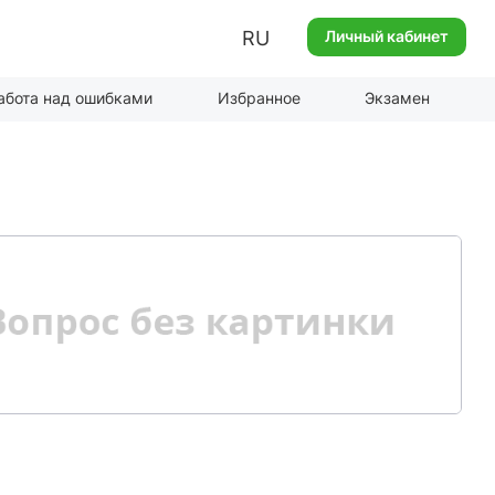
RU
Личный кабинет
абота над ошибками
Избранное
Экзамен