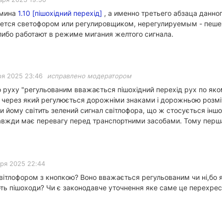
рмина
1.10 [пішохідний перехід]
, а именно третьего абзаца данн
уется светофором или регулировщиком, нерегулируемым - пеше
ибо работают в режиме мигания желтого сигнала.
ря 2025 23:46
исправлено модератором
о руху "регульованим вважається пішохідний перехід рух по як
х через який регулюється дорожніми знаками і дорожньою розмі
и йому світить зелений сигнал світлофора, що ж стосується іншо
авжди має перевагу перед транспортними засобами. Тому перша 
бря 2025 22:44
світлофором з кнопкою? Воно вважається регульованим чи ні,бо
ь пішоходи? Чи є законодавче уточнення яке саме це перехрес