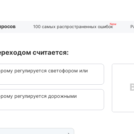
просов
100 самых распространенных ошибок
Р
реходом считается:
орому регулируется светофором или
орому регулируется дорожными