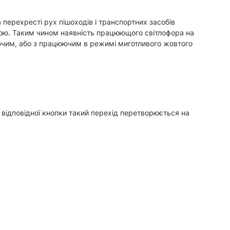
 перехресті рух пішоходів і транспортних засобів
кою. Таким чином наявність працюющого світлофора на
юючим, або з працюючим в режимі миготливого жовтого
і відповідної кнопки такий перехід перетворюється на