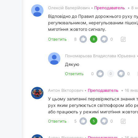
Олексій Валерійович •
Преподаватель
•
8 н
Відповідно до Правил дорожнього руху п
регулювальником, нерегульованим пішохід
миготіння жовтого сигналу.
Ответить
8
0
8
Пономарьова Владислава Юрьевна
Дякую
Ответить
0
0
0
Антон Вікторович •
Преподаватель
•
16 янв
У цьому запитанні перевіряються знання 
рух яким регулюється світлофором або ре
або працюють у режимі миготіння жовтого
Ответить
5
0
5
Антон Вікторович •
Преподаватель
•
16 янв