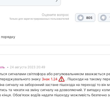
Оцените вопрос
805
Только для зарегистрированных пользователей
 порядку
ель
•
24 августа 2023 20:49
ється сигналами світлофора або регулювальником вважається р
опереджувального знаку
Знак 1.24
. Пішоходи на такому пере
на сигналу на заборонний застане пішохода на переході то він м
тись та чекати на зміну сигналу на дозволяючий. У випадку коли 
о кінця. Обов'язок водіїв надати пішоходу можливість безпечно 