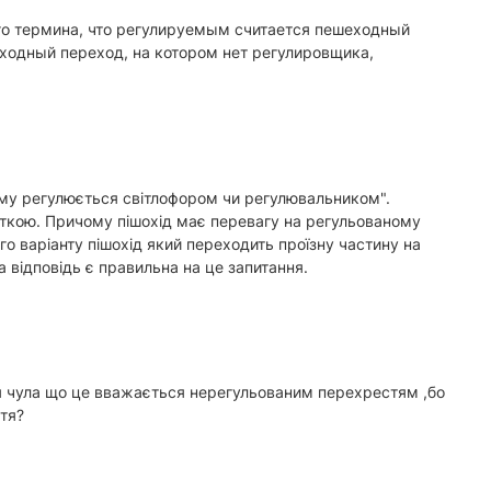
ого термина, что регулируемым считается пешеходный
ходный переход, на котором нет регулировщика,
ому регулюється світлофором чи регулювальником".
ткою. Причому пішохід має перевагу на регульованому
го варіанту пішохід який переходить проїзну частину на
відповідь є правильна на це запитання.
 я чула що це вважається нерегульованим перехрестям ,бо
тя?