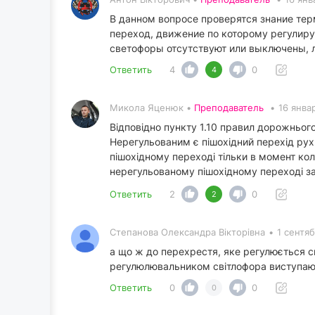
В данном вопросе проверятся знание те
переход, движение по которому регулир
светофоры отсутствуют или выключены, л
Ответить
4
0
4
Микола Яценюк •
Преподаватель
•
16 янва
Відповідно пункту 1.10 правил дорожньог
Нерегульованим є пішохідний перехід ру
пішохідному переході тільки в момент кол
нерегульованому пішохідному переході з
Ответить
2
0
2
Степанова Олександра Вікторівна
•
1 сентя
а що ж до перехрестя, яке регулюється 
регулюлювальником світлофора виступают
Ответить
0
0
0