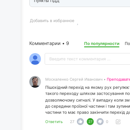
Пункты ПДД
Добавить в избранное
Комментарии • 9
По популярности
По
Москаленко Сергей Иванович •
Преподават
Пішохідний перехід на якому рух регулю
такого переходу шляхом застосування п
дозволяючому сигналі. У випадку коли змі
до середини проїзної частини і там зупини
частини то має право закінчити перехід д
Ответить
27
0
27