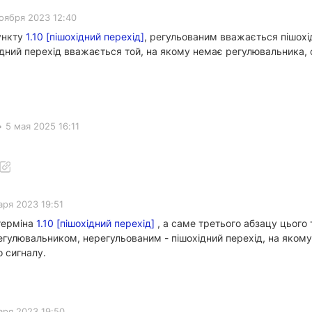
оября 2023 12:40
ункту
1.10 [пішохідний перехід]
, регульованим вважається пішохі
ний перехід вважається той, на якому немає регулювальника, с
•
5 мая 2025 16:11
аря 2023 19:51
терміна
1.10 [пішохідний перехід]
, а саме третього абзацу цього
гулювальником, нерегульованим - пішохідний перехід, на якому 
 сигналу.
аря 2023 19:50