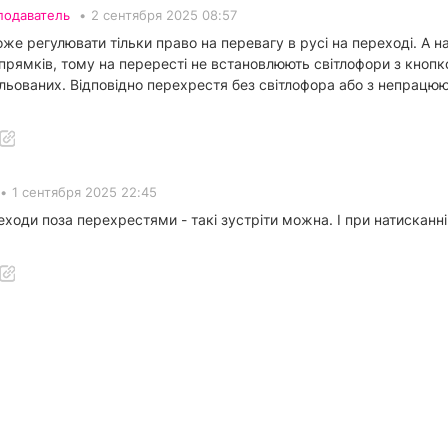
подаватель
•
2 сентября 2025 08:57
е регулювати тільки право на перевагу в русі на переході. А на
апрямків, тому на перересті не встановлюють світлофори з кноп
гульованих. Відповідно перехрестя без світлофора або з непрац
•
1 сентября 2025 22:45
реходи поза перехрестями - такі зустріти можна. І при натисканн