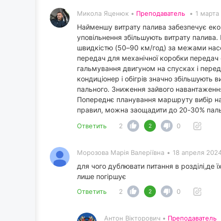
Микола Яценюк •
Преподаватель
•
1 марта
Найменшу витрату палива забезпечує еконо
уповільнення збільшують витрату палива. 
швидкістю (50–90 км/год) за межами насе
передач для механічної коробки передач 
гальмування двигуном на спусках і перед
кондиціонер і обігрів значно збільшують в
пального. Зниження зайвого навантаження 
Попереднє планування маршруту вибір на
правил, можна заощадити до 20-30% пальн
Ответить
2
0
2
Морозова Марія Валеріївна
•
18 апреля 2024
для чого дублювати питання в розділі,де ї
лише погіршує
Ответить
2
0
2
Антон Вікторович •
Преподаватель