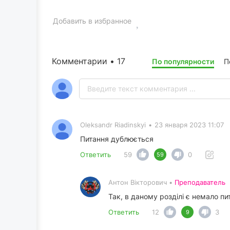
Добавить в избранное
Комментарии • 17
По популярности
П
Oleksandr Riadinskyi
•
23 января 2023 11:07
Питання дублюється
Ответить
59
0
59
Антон Вікторович •
Преподаватель
Так, в даному розділі є немало пи
Ответить
12
3
9