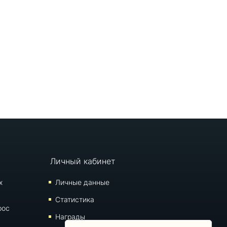
Личный кабинет
х
Личные данные
Статистика
рос
Награды