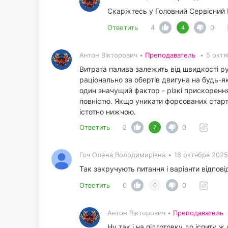
Скаржтесь у Головний Сервісний 
Ответить
4
0
4
Антон Вікторович •
Преподаватель
•
5 октя
Витрата палива залежить від швидкості р
раціонально за обертів двигуна на будь-
один значущий фактор - різкі прискорення 
повністю. Якщо уникати форсованих старті
істотно нижчою.
Ответить
2
0
2
Гоч Олена Володимирівна
•
18 октября 2025
Так закручують питання і варіанти відпові
Ответить
0
0
0
Антон Вікторович •
Преподаватель
Ну так і на підготовку до іспиту ж