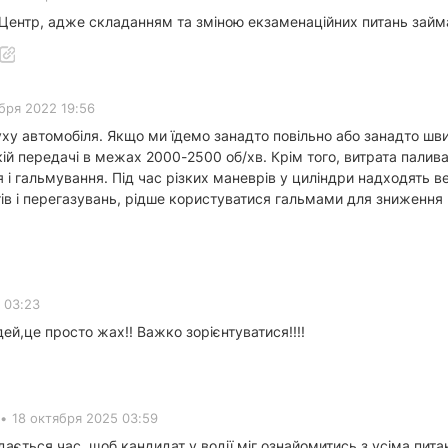
Центр, адже складанням та зміною екзаменаційних питань займ
бря 2022 19:56
уху автомобіля. Якщо ми їдемо занадто повільно або занадто шв
якій передачі в межах 2000-2500 об/хв. Крім того, витрата пали
і гальмування. Під час різких маневрів у циліндри надходять ве
в і перегазувань, рідше користуватися гальмами для зниження ш
 03:23
дей,це просто жах!! Важко зорієнтуватися!!!!
•
18 октября 2025 03:59
 дається час, щоб кандидат у водії міг ознайомитись з усіма пита