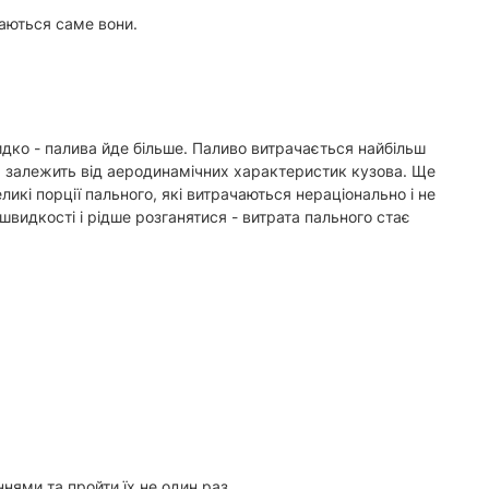
аються саме вони.
идко - палива йде більше. Паливо витрачається найбільш
ва залежить від аеродинамічних характеристик кузова. Ще
ликі порції пального, які витрачаються нераціонально і не
видкості і рідше розганятися - витрата пального стає
ннями та пройти їх не один раз.