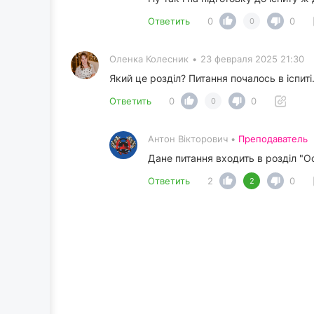
Ответить
0
0
0
Оленка Колесник
•
23 февраля 2025 21:30
Який це розділ? Питання почалось в іспиті
Ответить
0
0
0
Антон Вікторович •
Преподаватель
Дане питання входить в розділ "О
Ответить
2
0
2