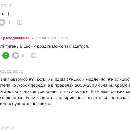
 22:17
ь...)
0
•
Преподаватель
•
4 мая 2024 23:05
сті питань в цьому розділі може так здатися.
0
7
я 2022 00:02
жения автомобиля. Если мы едем слишком медленно или слишко
ателя на любой передаче в пределах 2000-2500 об/мин. Кроме 
й фактор - резкие ускорения и торможения. Во время резких м
 полностью. Если избегать форсированных стартов и перегазов
овится существенно ниже.
3 12:22