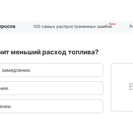
просов
100 самых распространенных ошибок
Р
чит меньший расход топлива?
 замедлении.
нии.
ении.