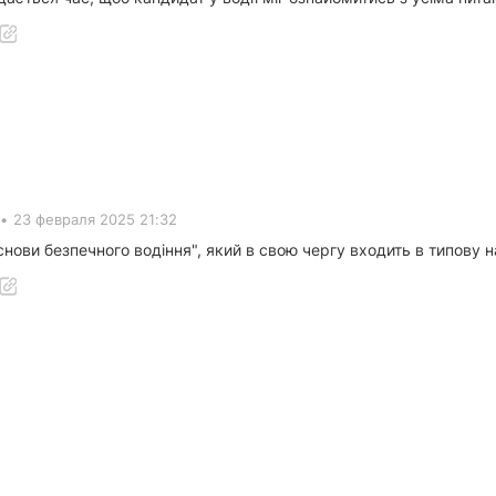
.
•
23 февраля 2025 21:32
снови безпечного водіння", який в свою чергу входить в типову