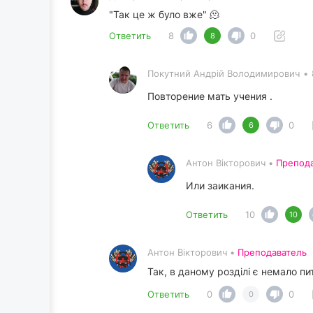
"Так це ж було вже" 🫠
Ответить
8
0
8
Покутний Андрiй Володимирович
•
Повторение мать учения .
Ответить
6
0
6
Антон Вікторович •
Препод
Или заикания.
Ответить
10
10
Антон Вікторович •
Преподаватель
Так, в даному розділі є немало пи
Ответить
0
0
0