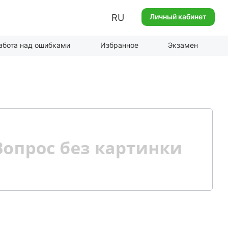
RU
Личный кабинет
абота над ошибками
Избранное
Экзамен