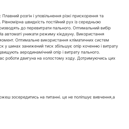
Плавний розгін і уповільнення різкі прискорення та
. Рівномірна швидкість постійний рух із середньою
ризводять до перевитрати пального. Оптимальний вибір
На автоматі уникати режиму кікдауну. Використання
й момент. Оптимальне використання кліматичних систем
тиск у шинах занижений тиск збільшує опір коченню і витрату
двищують аеродинамічний опір і витрату пального.
час роботи двигуна на холостому ходу. Дотримуючись цих
 можеш зосередитись на питанні. це не поліпшує вивчення,а