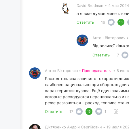
David Brodman
•
4 мая 2024
а я вже думав мене глючит
Ответить
16
16
Антон Вікторович 
Від великої кілько
Ответить
7
Антон Вікторович •
Преподаватель
•
8 июн
Расход топлива зависит от скорости дви
наиболее рационально при оборотах двиг
характеристик кузова. Ещё один значимы
которые расходуются нерационально и не
реже разгоняться – расход топлива стан
Ответить
17
1
16
Діхтяренко Андрій Сергійович
•
19 июля 202