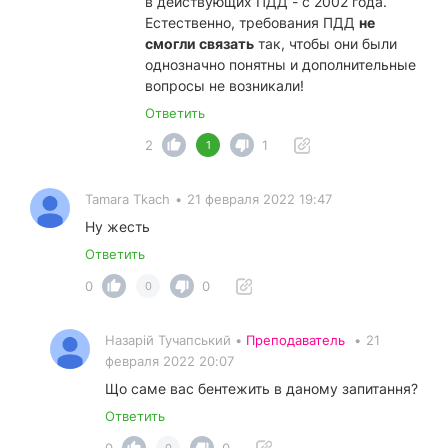
в действующих ПДД - с 2002 года.
Естественно, требования ПДД
не
смогли связать
так, чтобы они были
однозначно понятны и дополнительные
вопросы не возникали!
Ответить
2
1
1
Tamara Tkach
•
21 февраля 2022 19:47
Ну жесть
Ответить
0
0
0
Назарій Тучапський •
Преподаватель
•
21
февраля 2022 20:07
Що саме вас бентежить в даному запитання?
Ответить
0
0
0