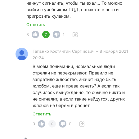
начнут сигналить, чтобы ты ехал... То можно
выйти с учебником ПДД, потыкать в него и
пригрозить кулаком.
Ответить
8
1
7
Татієнко Костянтин Сергійович
•
8 ноября 2021
20:24
В моём понимании, нормальные люди
стрелки не перекрывают. Правило не
запретило жлобство, значит надо быть
жлобом, еще и права качать? А если так
случилось вынужденно, то обычно никто и
не сигналит, а если такие найдутся, других
жлобов не берём в расчёт.
Ответить
0
0
0