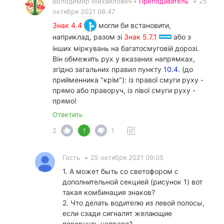
Володимир Михайлович •
Преподаватель
•
25
октября 2021 08:47
Знак 4.4
могли би встановити,
наприклад, разом зі
Знак 5.7.1
або з
інших міркувань на багатосмуговій дорозі.
Він обмежить рух у вказаних напрямках,
згідно загальних правил пункту
10.4.
(до
прийменника "крім"): із правої смуги руху -
прямо або праворуч, із лівої смуги руху -
прямо!
Ответить
2
1
1
Гость
•
25 октября 2021 09:05
1. А может быть со светофором с
дополнительной секцией (рисунок 1) вот
такая комбинация знаков?
2. Что делать водителю из левой полосы,
если сзади сигналят желающие
повернуть направо?