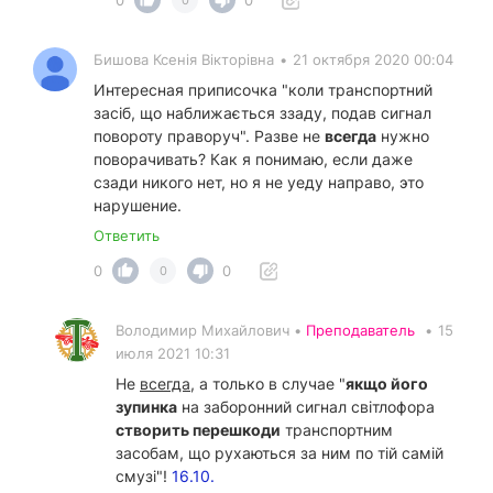
Бишова Ксенія Вікторівна
•
21 октября 2020 00:04
Интересная приписочка "коли транспортний
засіб, що наближається ззаду, подав сигнал
повороту праворуч". Разве не
всегда
нужно
поворачивать? Как я понимаю, если даже
сзади никого нет, но я не уеду направо, это
нарушение.
Ответить
0
0
0
Володимир Михайлович •
Преподаватель
•
15
июля 2021 10:31
Не
всегда
, а только в случае "
якщо його
зупинка
на заборонний сигнал світлофора
створить перешкоди
транспортним
засобам, що рухаються за ним по тій самій
смузі"!
16.10.