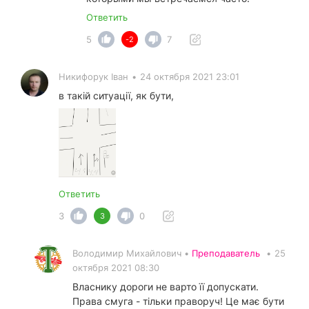
Ответить
5
7
-2
Никифорук Іван
•
24 октября 2021 23:01
в такій ситуації, як бути,
Ответить
3
0
3
Володимир Михайлович •
Преподаватель
•
25
октября 2021 08:30
Власнику дороги не варто її допускати.
Права смуга - тільки праворуч! Це має бути