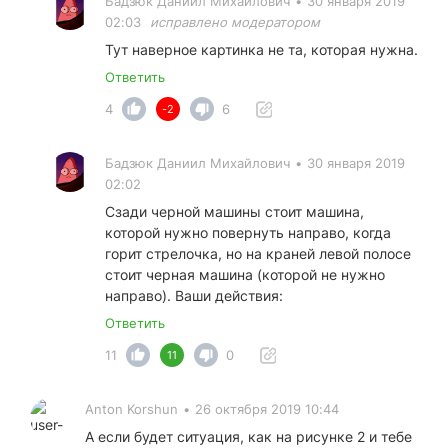
Бадзюк Даниил Михайлович
•
30 января 2019
02:03
исправлено модератором
Тут наверное картинка не та, которая нужна.
Ответить
4
6
-2
Бадзюк Даниил Михайлович
•
30 января 2019
02:02
Сзади черной машины стоит машина,
которой нужно повернуть направо, когда
горит стрелочка, но на краней левой полосе
стоит черная машина (которой не нужно
направо). Ваши действия:
Ответить
11
0
11
Anton Korshun
•
26 октября 2019 10:44
А если будет ситуация, как на рисунке 2 и тебе