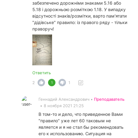
забезпечено дорожніми знаками 5.16 або
5.18 і дорожньою розміткою 1.18. У випадку
відсутності знаків/розмітки, варто пам'ятати
"дідівське" правило: із правого ряду - тільки
праворуч!
Ответить
2
1
1
Геннадий Александрович •
Преподаватель
•
8 ноября 2021 21:25
В том-то и дело, что приведенное Вами
"правило" уже лет 60 таковым не
является и я не стал бы рекомендовать
его к использованию. Ситуация на