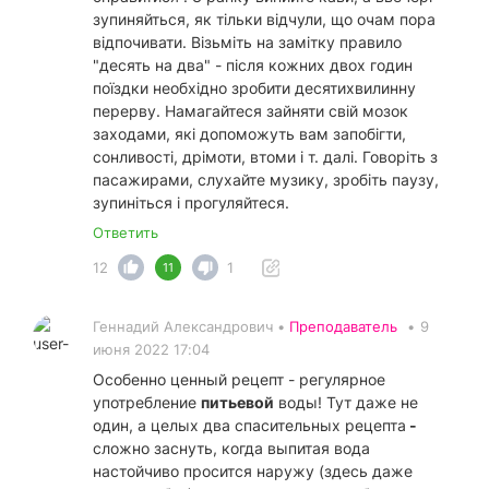
зупиняйться, як тільки відчули, що очам пора
відпочивати. Візьміть на замітку правило
"десять на два" - після кожних двох годин
поїздки необхідно зробити десятихвилинну
перерву. Намагайтеся зайняти свій мозок
заходами, які допоможуть вам запобігти,
сонливості, дрімоти, втоми і т. далі. Говоріть з
пасажирами, слухайте музику, зробіть паузу,
зупиніться і прогуляйтеся.
Ответить
12
1
11
Геннадий Александрович •
Преподаватель
•
9
июня 2022 17:04
Особенно ценный рецепт - регулярное
употребление
питьевой
воды! Тут даже не
один, а целых два спасительных рецепта
-
сложно заснуть, когда выпитая вода
настойчиво просится наружу (здесь даже