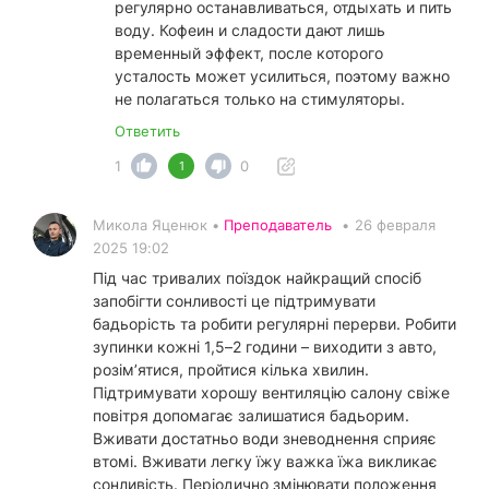
регулярно останавливаться, отдыхать и пить
воду. Кофеин и сладости дают лишь
временный эффект, после которого
усталость может усилиться, поэтому важно
не полагаться только на стимуляторы.
Ответить
1
0
1
Микола Яценюк •
Преподаватель
•
26 февраля
2025 19:02
Під час тривалих поїздок найкращий спосіб
запобігти сонливості це підтримувати
бадьорість та робити регулярні перерви. Робити
зупинки кожні 1,5–2 години – виходити з авто,
розім’ятися, пройтися кілька хвилин.
Підтримувати хорошу вентиляцію салону свіже
повітря допомагає залишатися бадьорим.
Вживати достатньо води зневоднення сприяє
втомі. Вживати легку їжу важка їжа викликає
сонливість. Періодично змінювати положення