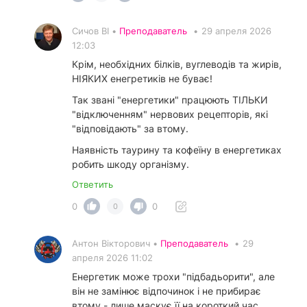
Сичов ВІ •
Преподаватель
•
29 апреля 2026
12:03
Крім, необхідних білків, вуглеводів та жирів,
НІЯКИХ енегретиків не буває!
Так звані "енергетики" працюють ТІЛЬКИ
"відключенням" нервових рецепторів, які
"відповідають" за втому.
Наявність таурину та кофеїну в енергетиках
робить шкоду організму.
Ответить
0
0
0
Антон Вікторович •
Преподаватель
•
29
апреля 2026 11:02
Енергетик може трохи "підбадьорити", але
він не замінює відпочинок і не прибирає
втому - лише маскує її на короткий час.