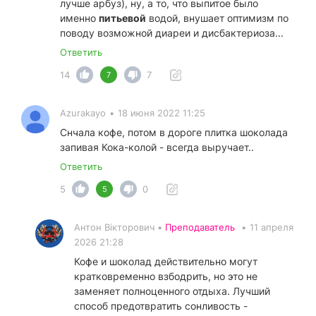
лучше арбуз), ну, а то, что выпитое было
именно
питьевой
водой, внушает оптимизм по
поводу возможной диареи и дисбактериоза...
Ответить
14
7
7
Azurakayo
•
18 июня 2022 11:25
Снчала кофе, потом в дороге плитка шоколада
запивая Кока-колой - всегда выручает..
Ответить
5
0
5
Антон Вікторович •
Преподаватель
•
11 апреля
2026 21:28
Кофе и шоколад действительно могут
кратковременно взбодрить, но это не
заменяет полноценного отдыха. Лучший
способ предотвратить сонливость -