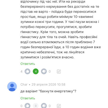
відпочинку під час неї. Йти на рекорди
безперервного кермування без достатніх на те
підстав не варто - поїздка буде переноситися
простіше, якщо робити мінімум 10-хвилинні
зупинки кожні три години. У такі паузи можна і
потрібно перекусити, прогулятися, зробити
гімнастику. Крім того, можна зробити
гімнастику для тіла та очей. Навіть професійні
водії сильно втомлюються після приблизно 7
годин безперервної їзди, а 10 годин водіння вже
критично небезпечні, тож не лінуйтеся
зупинитися і розім'ятися вчасно.
Ответить
4
0
4
Char
•
29 апреля 2026 10:58
де варіант "бахнути енергетику"?
Ответить
0
0
0