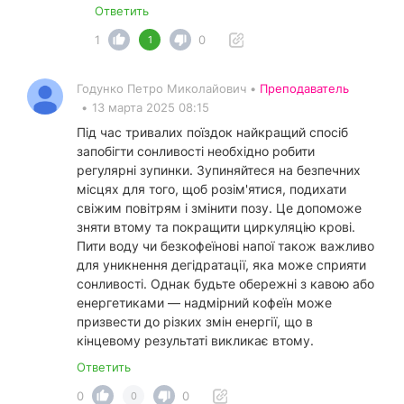
Ответить
1
0
1
Годунко Петро Миколайович •
Преподаватель
•
13 марта 2025 08:15
Під час тривалих поїздок найкращий спосіб
запобігти сонливості необхідно робити
регулярні зупинки. Зупиняйтеся на безпечних
місцях для того, щоб розім'ятися, подихати
свіжим повітрям і змінити позу. Це допоможе
зняти втому та покращити циркуляцію крові.
Пити воду чи безкофеїнові напої також важливо
для уникнення дегідратації, яка може сприяти
сонливості. Однак будьте обережні з кавою або
енергетиками — надмірний кофеїн може
призвести до різких змін енергії, що в
кінцевому результаті викликає втому.
Ответить
0
0
0