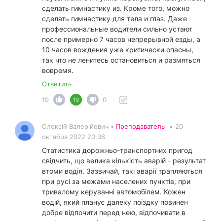
сделать гимнастику из. Кроме того, можно
сделать гимнастику для тела и глаз. Даже
профессиональные водители сильно устают
после примерно 7 часов непрерывной езды, а
10 часов вождения уже критически опасны,
так что не ленитесь остановиться и размяться
вовремя.
Ответить
19
0
19
Олексій Валерійович •
Преподаватель
•
20
октября 2022 20:38
Статистика дорожньо-транспортних пригод
свідчить, що велика кількість аварій - результат
втоми водія. Зазвичай, такі аварії трапляються
при русі за межами населених пунктів, при
тривалому керуванні автомобілем. Кожен
водій, який планує далеку поїздку повинен
добре відпочити перед нею, відпочивати в