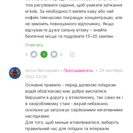
тіла регулювати сидіння, щоб уникати затікання
м’язів. За необхідності випити каву або чай
кофеїн тимчасово покращує концентрацію, але
не замінить повноцінного відпочинку. Якщо
відчуваєте дуже сильну втому – знайти
безпечне місце та подрімати 15–20 хвилин.
Ответить
4
0
4
Антон Вікторович •
Преподаватель
•
29 сентября
2022 20:24
Основне правило - перед далекою поїздкою
водій обов'язково має добре виспатися.
Вирушати в дорогу у втомленому, так само як і
в хворобливому стані - вкрай небажано,
оскільки це загрожує серйозними негативними
наслідками.
Для того, щоб менше втомлюватися, виберіть
правильний час для поїздки та інтервали