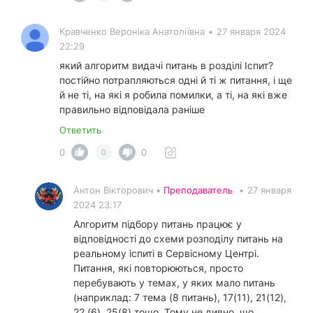
Кравченко Вероніка Анатоліївна
•
27 января 2024
22:29
який алгоритм видачі питань в розділі Іспит?
постійно потрапляються одні й ті ж питання, і ще
й не ті, на які я робила помилки, а ті, на які вже
правильно відповідала раніше
Ответить
0
0
0
Антон Вікторович •
Преподаватель
•
27 января
2024 23:17
Алгоритм підбору питань працює у
відповідності до схеми розподілу питань на
реальному іспиті в Сервісному Центрі.
Питання, які повторюються, просто
перебувають у темах, у яких мало питань
(наприклад: 7 тема (8 питань), 17(11), 21(12),
22 (6), 25(8) тощо. Тому не дивно, що