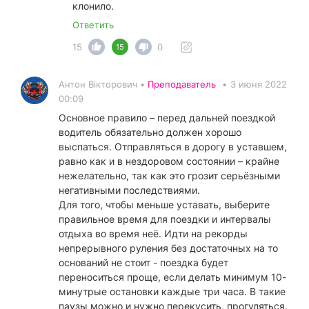
клонило.
Ответить
15
0
15
Антон Вікторович •
Преподаватель
•
3 июня 2022
00:09
Основное правило – перед дальней поездкой
водитель обязательно должен хорошо
выспаться. Отправляться в дорогу в уставшем,
равно как и в нездоровом состоянии – крайне
нежелательно, так как это грозит серьёзными
негативными последствиями.
Для того, чтобы меньше уставать, выберите
правильное время для поездки и интервалы
отдыха во время неё. Идти на рекорды
непрерывного руления без достаточных на то
оснований не стоит - поездка будет
переноситься проще, если делать минимум 10-
минутрые остановки каждые три часа. В такие
паузы можно и нужно перекусить, прогуляться,