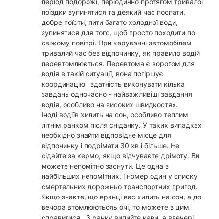
період подорожі, періодично протягом тривалої
поїздки зупинятися та деякий час поспати,
добре поїсти, пити багато холодної води,
зупинятися для того, щоб просто походити по
свіжому повітрі. При керуванні автомобілем
тривалий час без відпочинку, як правило водій
перевтомлюється. Перевтома є ворогом для
водія в такій ситуації, вона погіршує
координацію і здатність виконувати кілька
завдань одночасно - найважливіші завдання
водія, особливо на високих швидкостях.
Іноді водіїв хилить на сон, особливо теплим
літнім ранком після сніданку. У таких випадках
необхідно знайти відповідне місце для
відпочинку і подрімати 30 хв і більше. Не
сідайте за кермо, якщо відчуваєте дрімоту. Ви
можете непомітно заснути. Це одна з
найбільших непомітних, і номер один у списку
смертельних дорожньо транспортних пригод.
Якщо знаєте, що вранці вас хилить на сон, а до
вечора втомлюютьсяь очі, то можете з цим
справитися . З ранку випийте кави, а ввечері