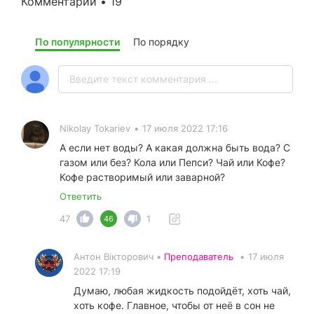
Комментарии • 19
По популярности
По порядку
Nikolay Tokariev
•
17 июля 2022 17:16
А если нет воды? А какая должна быть вода? С
газом или без? Кола или Пепси? Чай или Кофе?
Кофе растворимый или заварной?
Ответить
47
1
46
Антон Вікторович •
Преподаватель
•
17 июля
2022 17:19
Думаю, любая жидкость подойдёт, хоть чай,
хоть кофе. Главное, чтобы от неё в сон не