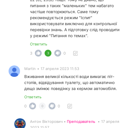
питання з таких "маленьких" тем набагато
частіше повторюються. Саме тому
рекомендується режим "Іспит"
використовувати виключно для контрольної
перевірки знань. А підготовку слід проводити
у режимі "Питання по темах".
Ответить
3
0
3
Martin
•
17 апреля 2023 11:53
Вживання великої кількості води вимагає піт-
стопів, відвідування туалету, що автоматично
дещо змінює поведінку за кермом автомобіля.
Ответить
0
0
0
Антон Вікторович •
Преподаватель
•
17 апреля
2023 11:57