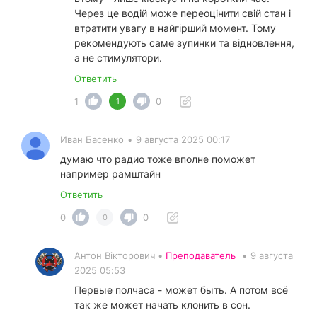
Через це водій може переоцінити свій стан і
втратити увагу в найгірший момент. Тому
рекомендують саме зупинки та відновлення,
а не стимулятори.
Ответить
1
0
1
Иван Басенко
•
9 августа 2025 00:17
думаю что радио тоже вполне поможет
например рамштайн
Ответить
0
0
0
Антон Вікторович •
Преподаватель
•
9 августа
2025 05:53
Первые полчаса - может быть. А потом всё
так же может начать клонить в сон.