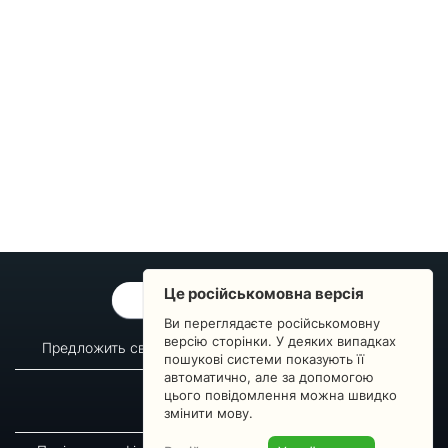
Це російськомовна версія
ОБРАТНАЯ СВЯЗЬ
Ви переглядаєте російськомовну
версію сторінки. У деяких випадках
Предложить свой вопрос
Статистика изменений
пошукові системи показують її
автоматично, але за допомогою
О сервисе
Преподавателям
цього повідомлення можна швидко
Новости
Пульс страны
змінити мову.