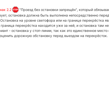
нак 2.2
"Проезд без остановки запрещён", который обязывае
вует, остановка должна быть выполнена непосредственно перед 
 Остановка на уровне светофора или на границе перекрёстка я
 граница перекрёстка находится уже за ней, и остановка там н
ант - остановка у стоп-линии, так как это единственное место
 оценить дорожную обстановку перед выездом на перекрёсток.