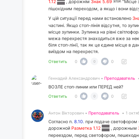
1.12
, дорожнім
Знак 5.69
"Місце 
пішохідним переходом, а якщо і вони від
У цій ситуації перед нами встановлено
Зн
частині. Якщо стоп-лінія відсутня, то зу
місце зупинки. Зупинка на рівні світлофо
межа перехрестя знаходиться вже за нею,
біля стоп-лінії, так як це єдине місце в
виїздом на перехрестя.
Ответить
0
0
0
Геннадий Александрович •
Преподаватель
ВОЗЛЕ стоп-линии или ПЕРЕД ней?
Ответить
0
0
0
Антон Вікторович •
Преподаватель
•
1 октя
Согласно п.
8.10.
при подаче светофором 
дорожной
Разметка 1.12
, дорожным
переездом, перед светофором, пешеходны