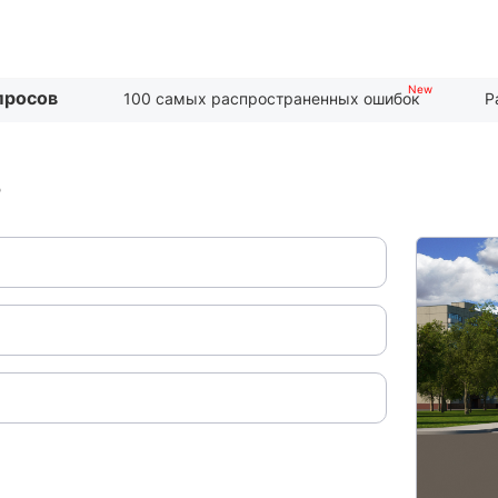
просов
100 самых распространенных ошибок
Р
?