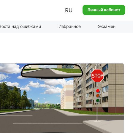
RU
Личный кабинет
абота над ошибками
Избранное
Экзамен