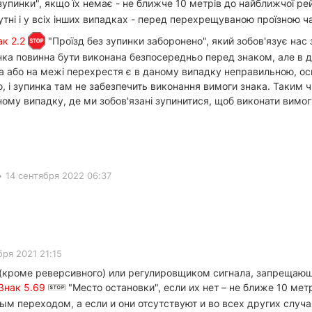
зупинки", якщо їх немає - не ближче 10 метрів до найближчої ре
сутні і у всіх інших випадках - перед перехрещуваною проїзною 
ак 2.2
"Проїзд без зупинки заборонено", який зобов'язує нас 
пинка повинна бути виконана безпосередньо перед знаком, але в 
ра або на межі перехрестя є в даному випадку неправильною, ос
 і зупинка там не забезпечить виконання вимоги знака. Таким ч
 даному випадку, де ми зобов'язані зупинитися, щоб виконати вим
•
14 сентября 2022 06:37
бря 2021 21:15
(кроме реверсивного) или регулировщиком сигнала, запрещающ
Знак 5.69
"Место остановки", если их нет – не ближе 10 м
м переходом, а если и они отсутствуют и во всех других случ