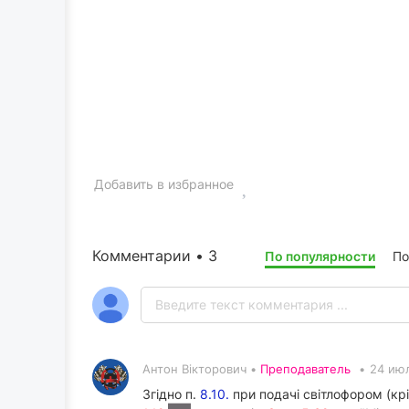
Добавить в избранное
Комментарии • 3
По популярности
По
Антон Вікторович •
Преподаватель
•
24 ию
Згідно п.
8.10.
при подачі світлофором (кр