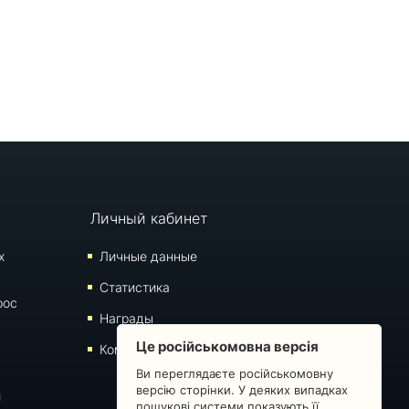
Личный кабинет
х
Личные данные
Статистика
рос
Награды
Це російськомовна версія
Комментарии
Ви переглядаєте російськомовну
версію сторінки. У деяких випадках
й
пошукові системи показують її