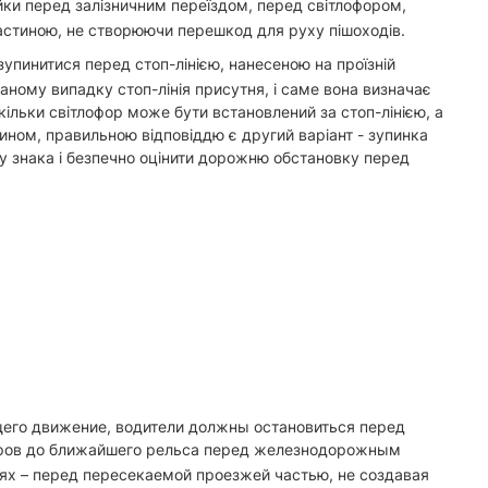
йки перед залізничним переїздом, перед світлофором,
частиною, не створюючи перешкод для руху пішоходів.
зупинитися перед стоп-лінією, нанесеною на проїзній
даному випадку стоп-лінія присутня, і саме вона визначає
кільки світлофор може бути встановлений за стоп-лінією, а
ином, правильною відповіддю є другий варіант - зупинка
огу знака і безпечно оцінити дорожню обстановку перед
его движение, водители должны остановиться перед
етров до ближайшего рельса перед железнодорожным
аях – перед пересекаемой проезжей частью, не создавая