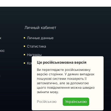
Личный кабинет
х
Личные данные
Статистика
рос
Награды
Це російськомовна версія
Комментарии
Ви переглядаєте російськомовну
версію сторінки. У деяких випадках
й
пошукові системи показують її
автоматично, але за допомогою
цього повідомлення можна швидко
змінити мову.
Російською
Українською