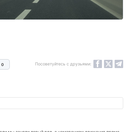
Посоветуйтесь с друзьями:
0
если мы заняли левый ряд, с намерением движения прямо,