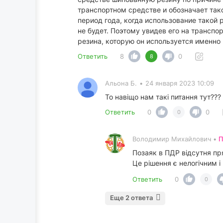
транспортном средстве и обозначает так
период года, когда использование такой
не будет. Поэтому увидев его на транспо
резина, которую он используется именно
Ответить
8
0
8
Альона Б.
•
24 января 2023 10:09
То навіщо нам такі питання тут???
Ответить
0
0
0
Володимир Михайлович •
П
Позаяк в ПДР відсутня пря
Це рішення є нелогічним і
Ответить
0
0
Еще 2 ответа