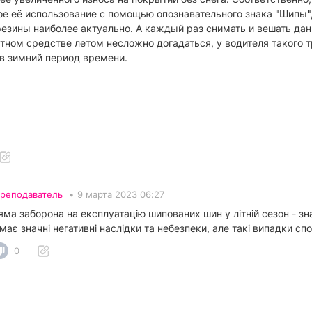
ое её использование с помощью опознавательного знака "Шипы"
 резины наиболее актуально. А каждый раз снимать и вешать да
ртном средстве летом несложно догадаться, у водителя такого
 в зимний период времени.
реподаватель
•
9 марта 2023 06:27
ма заборона на експлуатацію шипованих шин у літній сезон - знахо
 має значні негативні наслідки та небезпеки, але такі випадки сп
0