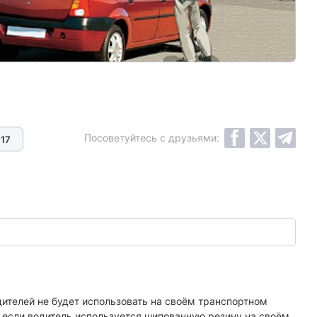
Посоветуйтесь с друзьями:
17
дителей не будет использовать на своём транспортном
, если водитель используется шипованную резину на своём