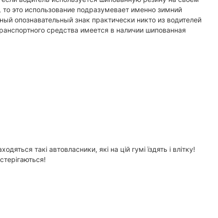
, то это использование подразумевает именно зимний
нный опознавательный знак практически никто из водителей
 транспортного средства имеется в наличии шипованная
дяться такі автовласники, які на цій гумі їздять і влітку!
остерігаються!