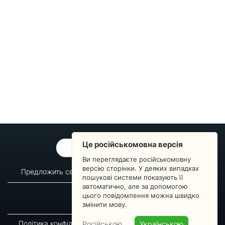
Це російськомовна версія
ОБРАТНАЯ СВЯЗЬ
Ви переглядаєте російськомовну
версію сторінки. У деяких випадках
Предложить свой вопрос
Статистика изменений
пошукові системи показують її
автоматично, але за допомогою
О сервисе
Преподавателям
цього повідомлення можна швидко
Новости
Пульс страны
змінити мову.
Політика конфіденційності
Угода підписника
Російською
Українською