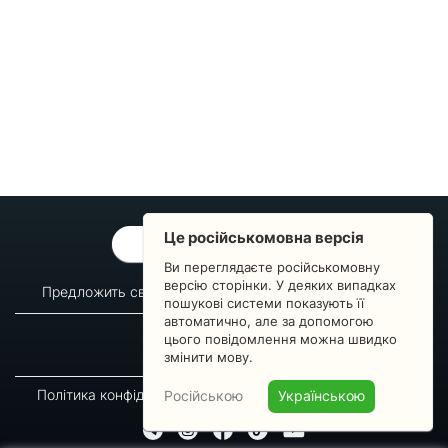
Це російськомовна версія
ОБРАТНАЯ СВЯЗЬ
Ви переглядаєте російськомовну
версію сторінки. У деяких випадках
Предложить свой вопрос
Статистика изменений
пошукові системи показують її
автоматично, але за допомогою
О сервисе
Преподавателям
цього повідомлення можна швидко
Новости
Пульс страны
змінити мову.
Політика конфіденційності
Угода підписника
Російською
Українською