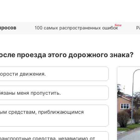
просов
100 самых распространенных ошибок
Р
осле проезда этого дорожного знака?
корости движения.
бязаны меня пропустить.
тным средствам, приближающимся
транспортные средства, независимо от