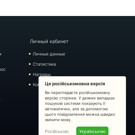
Личный кабинет
х
Личные данные
Статистика
рос
Награды
Це російськомовна версія
Комментарии
Ви переглядаєте російськомовну
версію сторінки. У деяких випадках
й
пошукові системи показують її
автоматично, але за допомогою
цього повідомлення можна швидко
змінити мову.
Російською
Українською