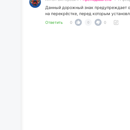
Данный дорожный знак предупреждает о п
на перекрёстке, перед которым установл
Ответить
0
0
0