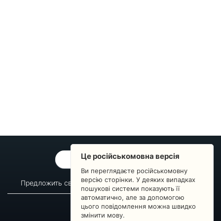
Це російськомовна версія
ОБРАТНАЯ СВЯЗЬ
Ви переглядаєте російськомовну
версію сторінки. У деяких випадках
Предложить свой вопрос
Статистика изменений
пошукові системи показують її
автоматично, але за допомогою
О сервисе
Преподавателям
цього повідомлення можна швидко
Новости
Пульс страны
змінити мову.