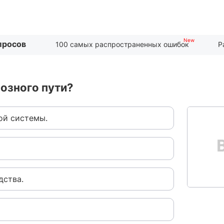
просов
100 самых распространенных ошибок
Р
мозного пути?
ой системы.
дства.