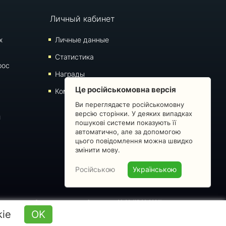
Личный кабинет
х
Личные данные
Статистика
рос
Награды
Це російськомовна версія
Комментарии
Ви переглядаєте російськомовну
версію сторінки. У деяких випадках
й
пошукові системи показують її
автоматично, але за допомогою
цього повідомлення можна швидко
змінити мову.
Російською
Українською
 запрещено. Время последнего обновления: 09:30 (07.08.2026)
kie
OK