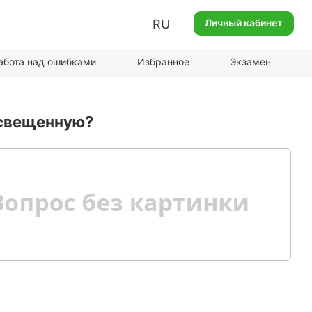
RU
Личный кабинет
абота над ошибками
Избранное
Экзамен
освещенную?