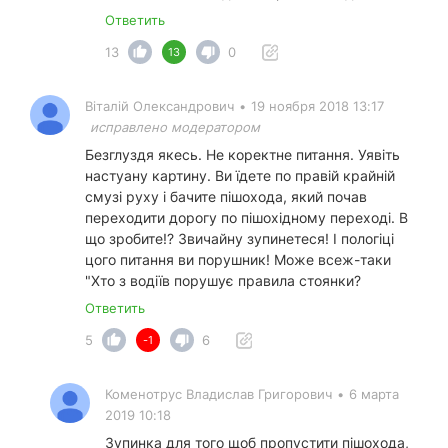
Ответить
13
0
13
Віталій Олександрович
•
19 ноября 2018 13:17
исправлено модератором
Безглуздя якесь. Не коректне питання. Уявіть
настуану картину. Ви їдете по правій крайній
смузі руху і бачите пішохода, який почав
переходити дорогу по пішохідному переході. В
що зробите!? Звичайну зупинетеся! І пологіці
цого питання ви порушник! Може всеж-таки
"Хто з водіїв порушує правила стоянки?
Ответить
5
6
-1
Коменотрус Владислав Григорович
•
6 марта
2019 10:18
Зупинка для того щоб пропустити пішохода,