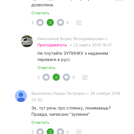
дозволена.
Ответить
2
0
2
Ємельянов Борис Володимирович •
Преподаватель
•
22 марта 2019 19:47
Не плутайте ЗУПИНКУ з наданням
переваги в русі.
Ответить
5
0
5
Василенко Роман Петрович
•
26 ноября 2018
22:30
Эх, тут речь про стоянку, понимаешь?
Правда, написано "зупинки"
Ответить
3
0
3