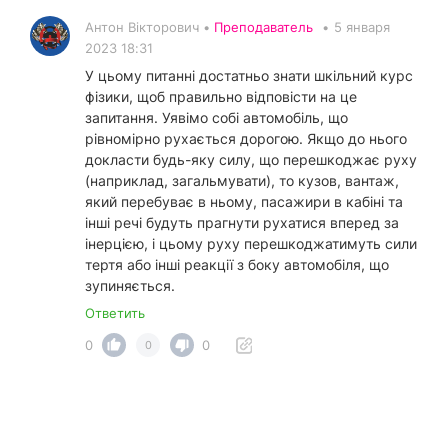
Антон Вікторович •
Преподаватель
•
5 января
2023 18:31
У цьому питанні достатньо знати шкільний курс
фізики, щоб правильно відповісти на це
запитання. Уявімо собі автомобіль, що
рівномірно рухається дорогою. Якщо до нього
докласти будь-яку силу, що перешкоджає руху
(наприклад, загальмувати), то кузов, вантаж,
який перебуває в ньому, пасажири в кабіні та
інші речі будуть прагнути рухатися вперед за
інерцією, і цьому руху перешкоджатимуть сили
тертя або інші реакції з боку автомобіля, що
зупиняється.
Ответить
0
0
0