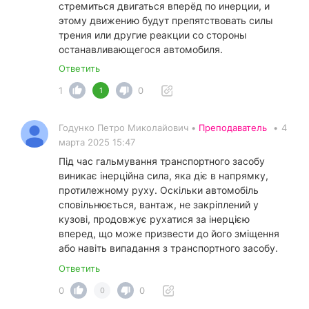
стремиться двигаться вперёд по инерции, и
этому движению будут препятствовать силы
трения или другие реакции со стороны
останавливающегося автомобиля.
Ответить
1
0
1
Годунко Петро Миколайович •
Преподаватель
•
4
марта 2025 15:47
Під час гальмування транспортного засобу
виникає інерційна сила, яка діє в напрямку,
протилежному руху. Оскільки автомобіль
сповільнюється, вантаж, не закріплений у
кузові, продовжує рухатися за інерцією
вперед, що може призвести до його зміщення
або навіть випадання з транспортного засобу.
Ответить
0
0
0